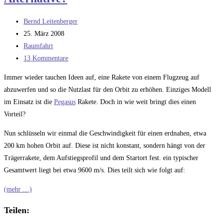
Beitrags-
Bernd Leitenberger
Autor:
Beitrag
25. März 2008
veröffentlicht:
Beitrags-
Raumfahrt
Kategorie:
Beitrags-
13 Kommentare
Kommentare:
Immer wieder tauchen Ideen auf, eine Rakete von einem Flugzeug auf
abzuwerfen und so die Nutzlast für den Orbit zu erhöhen. Einziges Modell
im Einsatz ist die
Pegasus
Rakete. Doch in wie weit bringt dies einen
Vorteil?
Nun schlüsseln wir einmal die Geschwindigkeit für einen erdnahen, etwa
200 km hohen Orbit auf. Diese ist nicht konstant, sondern hängt von der
Trägerrakete, dem Aufstiegsprofil und dem Startort fest. ein typischer
Gesamtwert liegt bei etwa 9600 m/s. Dies teilt sich wie folgt auf:
(mehr …)
Teilen: