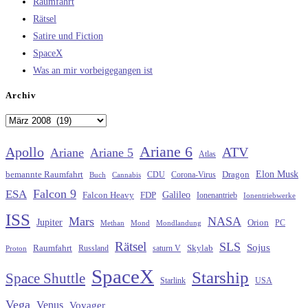
Raumfahrt
Rätsel
Satire und Fiction
SpaceX
Was an mir vorbeigegangen ist
Archiv
Archiv
Ariane 6
Apollo
ATV
Ariane
Ariane 5
Atlas
Elon Musk
Dragon
bemannte Raumfahrt
CDU
Buch
Cannabis
Corona-Virus
Falcon 9
ESA
Galileo
FDP
Falcon Heavy
Ionenantrieb
Ionentriebwerke
ISS
Mars
NASA
Jupiter
Orion
Methan
Mond
PC
Mondlandung
Rätsel
SLS
Sojus
Raumfahrt
Russland
saturn V
Skylab
Proton
SpaceX
Starship
Space Shuttle
Starlink
USA
Vega
Venus
Voyager