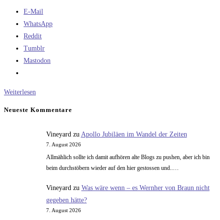
E-Mail
WhatsApp
Reddit
Tumblr
Mastodon
Vom
Weiterlesen
Flugzeug
Neueste Kommentare
in
den
Vineyard
zu
Apollo Jubiläen im Wandel der Zeiten
Orbit
7. August 2026
–
Allmählich sollte ich damit aufhören alte Blogs zu pushen, aber ich bin
Eine
beim durchstöbern wieder auf den hier gestossen und..…
Alternative?
Vineyard
zu
Was wäre wenn – es Wernher von Braun nicht
gegeben hätte?
7. August 2026