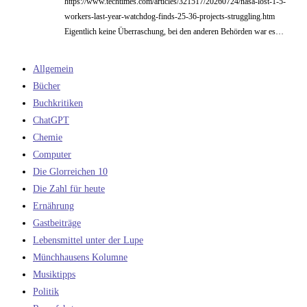
https://www.techtimes.com/articles/321517/20260724/nasa-lost-1-5-
workers-last-year-watchdog-finds-25-36-projects-struggling.htm
Eigentlich keine Überraschung, bei den anderen Behörden war es…
Allgemein
Bücher
Buchkritiken
ChatGPT
Chemie
Computer
Die Glorreichen 10
Die Zahl für heute
Ernährung
Gastbeiträge
Lebensmittel unter der Lupe
Münchhausens Kolumne
Musiktipps
Politik