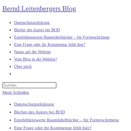
Zum
Bernd Leitenbergers Blog
Inhalt
springen
Datenschutzerklärung
Bücher des Autors bei BOD
Empfehlenswerte Raumfahrtbücher – für Fortgeschrittene
Eine Frage oder ihr Kommentar fehlt hier?
Neues auf der Website
Vom Blog in die Website?
Über mich
Website-
Suche
umschalten
Menü
Schließen
Datenschutzerklärung
Bücher des Autors bei BOD
Empfehlenswerte Raumfahrtbücher – für Fortgeschrittene
Eine Frage oder ihr Kommentar fehlt hier?