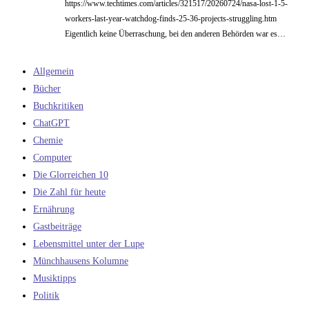
https://www.techtimes.com/articles/321517/20260724/nasa-lost-1-5-
workers-last-year-watchdog-finds-25-36-projects-struggling.htm
Eigentlich keine Überraschung, bei den anderen Behörden war es…
Allgemein
Bücher
Buchkritiken
ChatGPT
Chemie
Computer
Die Glorreichen 10
Die Zahl für heute
Ernährung
Gastbeiträge
Lebensmittel unter der Lupe
Münchhausens Kolumne
Musiktipps
Politik