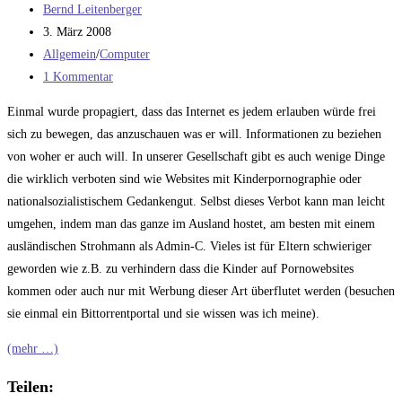
Beitrags-
Bernd Leitenberger
Autor:
Beitrag
3. März 2008
veröffentlicht:
Beitrags-
Allgemein
/
Computer
Kategorie:
Beitrags-
1 Kommentar
Kommentare:
Einmal wurde propagiert, dass das Internet es jedem erlauben würde frei
sich zu bewegen, das anzuschauen was er will. Informationen zu beziehen
von woher er auch will. In unserer Gesellschaft gibt es auch wenige Dinge
die wirklich verboten sind wie Websites mit Kinderpornographie oder
nationalsozialistischem Gedankengut. Selbst dieses Verbot kann man leicht
umgehen, indem man das ganze im Ausland hostet, am besten mit einem
ausländischen Strohmann als Admin-C. Vieles ist für Eltern schwieriger
geworden wie z.B. zu verhindern dass die Kinder auf Pornowebsites
kommen oder auch nur mit Werbung dieser Art überflutet werden (besuchen
sie einmal ein Bittorrentportal und sie wissen was ich meine).
(mehr …)
Teilen: