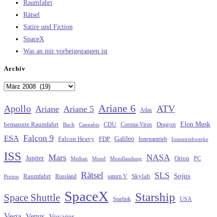
Raumfahrt
Rätsel
Satire und Fiction
SpaceX
Was an mir vorbeigegangen ist
Archiv
Archiv
Ariane 6
Apollo
ATV
Ariane
Ariane 5
Atlas
Elon Musk
Dragon
bemannte Raumfahrt
CDU
Buch
Cannabis
Corona-Virus
Falcon 9
ESA
Galileo
FDP
Falcon Heavy
Ionenantrieb
Ionentriebwerke
ISS
Mars
NASA
Jupiter
Orion
Methan
Mond
PC
Mondlandung
Rätsel
SLS
Sojus
Raumfahrt
Russland
saturn V
Skylab
Proton
SpaceX
Starship
Space Shuttle
Starlink
USA
Vega
Venus
Voyager