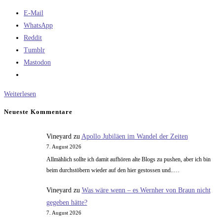
E-Mail
WhatsApp
Reddit
Tumblr
Mastodon
Das
Weiterlesen
Ende
Neueste Kommentare
des
freien
Vineyard
zu
Apollo Jubiläen im Wandel der Zeiten
Internets
7. August 2026
Allmählich sollte ich damit aufhören alte Blogs zu pushen, aber ich bin
beim durchstöbern wieder auf den hier gestossen und..…
Vineyard
zu
Was wäre wenn – es Wernher von Braun nicht
gegeben hätte?
7. August 2026