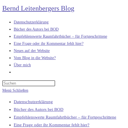
Zum
Bernd Leitenbergers Blog
Inhalt
springen
Datenschutzerklärung
Bücher des Autors bei BOD
Empfehlenswerte Raumfahrtbücher – für Fortgeschrittene
Eine Frage oder ihr Kommentar fehlt hier?
Neues auf der Website
Vom Blog in die Website?
Über mich
Website-
Suche
umschalten
Menü
Schließen
Datenschutzerklärung
Bücher des Autors bei BOD
Empfehlenswerte Raumfahrtbücher – für Fortgeschrittene
Eine Frage oder ihr Kommentar fehlt hier?