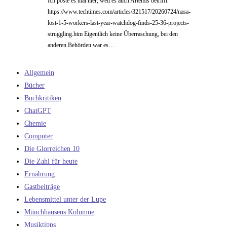
Ich poste es mal hier, weil es auch Artemis betrifft.
https://www.techtimes.com/articles/321517/20260724/nasa-
lost-1-5-workers-last-year-watchdog-finds-25-36-projects-
struggling.htm Eigentlich keine Überraschung, bei den
anderen Behörden war es…
Allgemein
Bücher
Buchkritiken
ChatGPT
Chemie
Computer
Die Glorreichen 10
Die Zahl für heute
Ernährung
Gastbeiträge
Lebensmittel unter der Lupe
Münchhausens Kolumne
Musiktipps