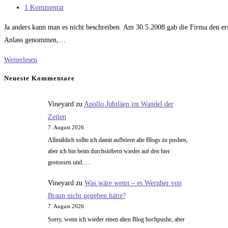
Kategorie:
Beitrags-
1 Kommentar
Kommentare:
Ja anders kann man es nicht beschreiben. Am 30.5.2008 gab die Firma den ers
Anlass genommen,…
Ich
Weiterlesen
habe
Neueste Kommentare
genug
von
Vineyard
zu
Apollo Jubiläen im Wandel der
SpaceX
Zeiten
7. August 2026
Allmählich sollte ich damit aufhören alte Blogs zu pushen,
aber ich bin beim durchstöbern wieder auf den hier
gestossen und..…
Vineyard
zu
Was wäre wenn – es Wernher von
Braun nicht gegeben hätte?
7. August 2026
Sorry, wenn ich wieder einen alten Blog hochpushe, aber