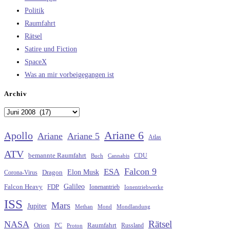
Politik
Raumfahrt
Rätsel
Satire und Fiction
SpaceX
Was an mir vorbeigegangen ist
Archiv
Archiv
Ariane 6
Apollo
Ariane
Ariane 5
Atlas
ATV
bemannte Raumfahrt
CDU
Buch
Cannabis
Falcon 9
ESA
Elon Musk
Dragon
Corona-Virus
Galileo
FDP
Falcon Heavy
Ionenantrieb
Ionentriebwerke
ISS
Mars
Jupiter
Methan
Mond
Mondlandung
Rätsel
NASA
Raumfahrt
Orion
Russland
PC
Proton