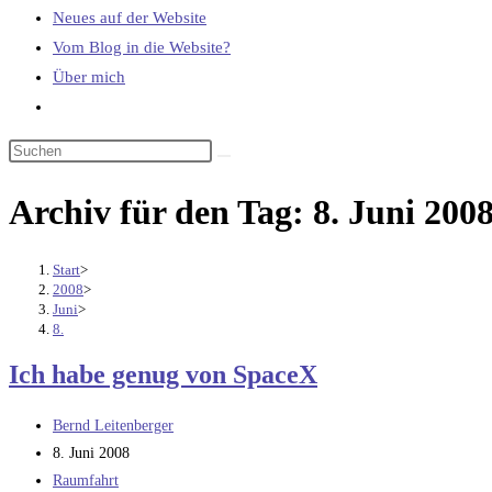
Neues auf der Website
Vom Blog in die Website?
Über mich
Website-
Suche
umschalten
Archiv für den Tag: 8. Juni 200
Start
>
2008
>
Juni
>
8.
Ich habe genug von SpaceX
Beitrags-
Bernd Leitenberger
Autor:
Beitrag
8. Juni 2008
veröffentlicht:
Beitrags-
Raumfahrt