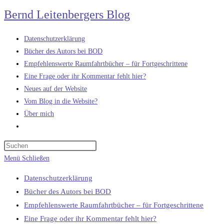
Zum
Bernd Leitenbergers Blog
Inhalt
springen
Datenschutzerklärung
Bücher des Autors bei BOD
Empfehlenswerte Raumfahrtbücher – für Fortgeschrittene
Eine Frage oder ihr Kommentar fehlt hier?
Neues auf der Website
Vom Blog in die Website?
Über mich
Website-
Suche
umschalten
Menü
Schließen
Datenschutzerklärung
Bücher des Autors bei BOD
Empfehlenswerte Raumfahrtbücher – für Fortgeschrittene
Eine Frage oder ihr Kommentar fehlt hier?