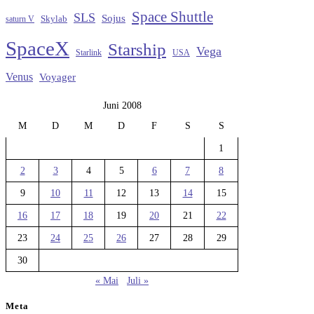
Space Shuttle
SLS
Sojus
saturn V
Skylab
SpaceX
Starship
Vega
Starlink
USA
Venus
Voyager
Juni 2008
M
D
M
D
F
S
S
1
2
3
4
5
6
7
8
9
10
11
12
13
14
15
16
17
18
19
20
21
22
23
24
25
26
27
28
29
30
« Mai
Juli »
Meta