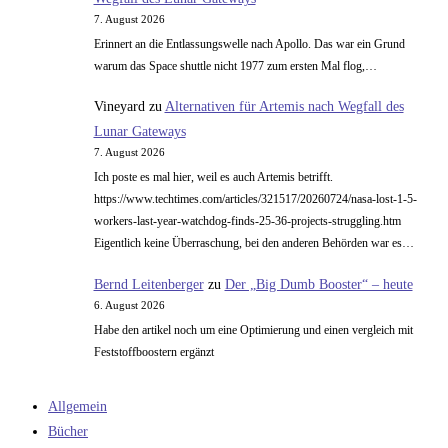
7. August 2026
Erinnert an die Entlassungswelle nach Apollo. Das war ein Grund
warum das Space shuttle nicht 1977 zum ersten Mal flog,…
Vineyard
zu
Alternativen für Artemis nach Wegfall des
Lunar Gateways
7. August 2026
Ich poste es mal hier, weil es auch Artemis betrifft.
https://www.techtimes.com/articles/321517/20260724/nasa-lost-1-5-
workers-last-year-watchdog-finds-25-36-projects-struggling.htm
Eigentlich keine Überraschung, bei den anderen Behörden war es…
Bernd Leitenberger
zu
Der „Big Dumb Booster“ – heute
6. August 2026
Habe den artikel noch um eine Optimierung und einen vergleich mit
Feststoffboostern ergänzt
Allgemein
Bücher