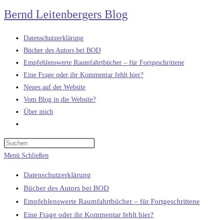
Zum
Bernd Leitenbergers Blog
Inhalt
springen
Datenschutzerklärung
Bücher des Autors bei BOD
Empfehlenswerte Raumfahrtbücher – für Fortgeschrittene
Eine Frage oder ihr Kommentar fehlt hier?
Neues auf der Website
Vom Blog in die Website?
Über mich
Website-
Suche
umschalten
Menü
Schließen
Datenschutzerklärung
Bücher des Autors bei BOD
Empfehlenswerte Raumfahrtbücher – für Fortgeschrittene
Eine Frage oder ihr Kommentar fehlt hier?