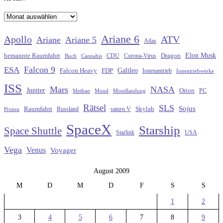
Archiv
Ariane 6
Apollo
ATV
Ariane
Ariane 5
Atlas
Elon Musk
Dragon
bemannte Raumfahrt
CDU
Buch
Cannabis
Corona-Virus
Falcon 9
ESA
Galileo
FDP
Falcon Heavy
Ionenantrieb
Ionentriebwerke
ISS
Mars
NASA
Jupiter
Orion
Methan
Mond
PC
Mondlandung
Rätsel
SLS
Sojus
Raumfahrt
Russland
saturn V
Skylab
Proton
SpaceX
Starship
Space Shuttle
Starlink
USA
Vega
Venus
Voyager
August 2009
M
D
M
D
F
S
S
1
2
3
4
5
6
7
8
9