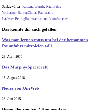
Schlagwörter
:
Kostenersparnis
,
Raumfahrt
Weitere
Vorheriger Beitrag
Chinas Raumfahrt
Artikel
Nächster Beitrag
Raumfahrer und Raumforscher
ansehen
Das könnte dir auch gefallen
Was man lernen muss um bei der bemannten
Raumfahrt mitspielen will
29. April 2010
Das Murphy-Spacecraft
16. August 2018
Neues von OneWeb
28. Juni 2015
Dieser Beitrag hat 2 Kommentare