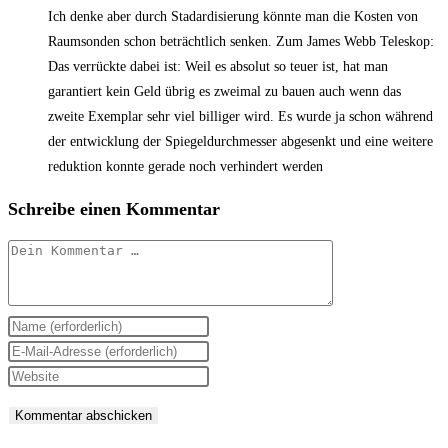
Ich denke aber durch Stadardisierung könnte man die Kosten von
Raumsonden schon beträchtlich senken. Zum James Webb Teleskop:
Das verrückte dabei ist: Weil es absolut so teuer ist, hat man
garantiert kein Geld übrig es zweimal zu bauen auch wenn das
zweite Exemplar sehr viel billiger wird. Es wurde ja schon während
der entwicklung der Spiegeldurchmesser abgesenkt und eine weitere
reduktion konnte gerade noch verhindert werden
Schreibe einen Kommentar
Kommentar
Gib
deinen
Gib
Namen
deine
Gib
oder
E-
deine
Benutzernamen
Mail-
Website-