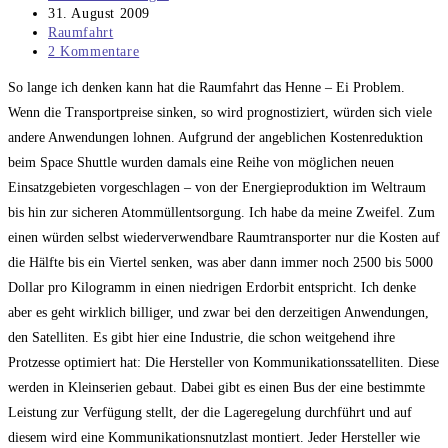
Autor:
Beitrag
31. August 2009
veröffentlicht:
Beitrags-
Raumfahrt
Kategorie:
Beitrags-
2 Kommentare
Kommentare:
So lange ich denken kann hat die Raumfahrt das Henne – Ei Problem.
Wenn die Transportpreise sinken, so wird prognostiziert, würden sich viele
andere Anwendungen lohnen. Aufgrund der angeblichen Kostenreduktion
beim Space Shuttle wurden damals eine Reihe von möglichen neuen
Einsatzgebieten vorgeschlagen – von der Energieproduktion im Weltraum
bis hin zur sicheren Atommüllentsorgung. Ich habe da meine Zweifel. Zum
einen würden selbst wiederverwendbare Raumtransporter nur die Kosten auf
die Hälfte bis ein Viertel senken, was aber dann immer noch 2500 bis 5000
Dollar pro Kilogramm in einen niedrigen Erdorbit entspricht. Ich denke
aber es geht wirklich billiger, und zwar bei den derzeitigen Anwendungen,
den Satelliten. Es gibt hier eine Industrie, die schon weitgehend ihre
Protzesse optimiert hat: Die Hersteller von Kommunikationssatelliten. Diese
werden in Kleinserien gebaut. Dabei gibt es einen Bus der eine bestimmte
Leistung zur Verfügung stellt, der die Lageregelung durchführt und auf
diesem wird eine Kommunikationsnutzlast montiert. Jeder Hersteller wie