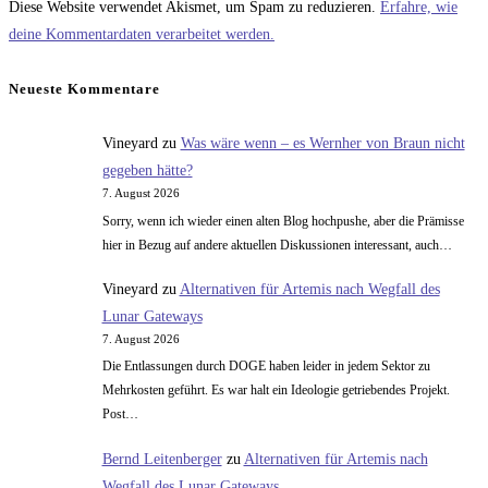
zum
Adresse
URL
Diese Website verwendet Akismet, um Spam zu reduzieren.
Erfahre, wie
Kommentieren
zum
ein
deine Kommentardaten verarbeitet werden.
ein
Kommentieren
(optional)
ein
Neueste Kommentare
Vineyard
zu
Was wäre wenn – es Wernher von Braun nicht
gegeben hätte?
7. August 2026
Sorry, wenn ich wieder einen alten Blog hochpushe, aber die Prämisse
hier in Bezug auf andere aktuellen Diskussionen interessant, auch…
Vineyard
zu
Alternativen für Artemis nach Wegfall des
Lunar Gateways
7. August 2026
Die Entlassungen durch DOGE haben leider in jedem Sektor zu
Mehrkosten geführt. Es war halt ein Ideologie getriebendes Projekt.
Post…
Bernd Leitenberger
zu
Alternativen für Artemis nach
Wegfall des Lunar Gateways