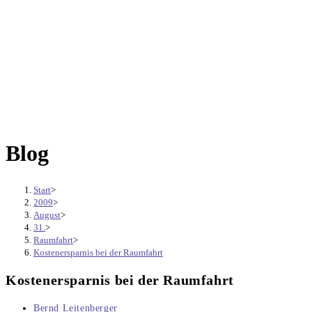
Blog
Start
>
2009
>
August
>
31.
>
Raumfahrt
>
Kostenersparnis bei der Raumfahrt
Kostenersparnis bei der Raumfahrt
Beitrags-
Bernd Leitenberger