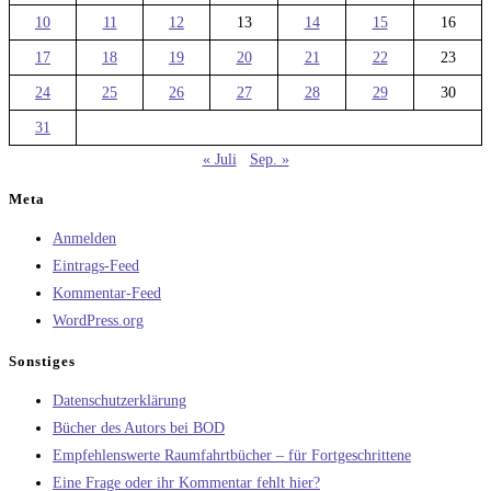
10
11
12
13
14
15
16
17
18
19
20
21
22
23
24
25
26
27
28
29
30
31
« Juli
Sep. »
Meta
Anmelden
Eintrags-Feed
Kommentar-Feed
WordPress.org
Sonstiges
Datenschutzerklärung
Bücher des Autors bei BOD
Empfehlenswerte Raumfahrtbücher – für Fortgeschrittene
Eine Frage oder ihr Kommentar fehlt hier?