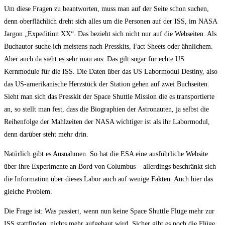
Um diese Fragen zu beantworten, muss man auf der Seite schon suchen,
denn oberflächlich dreht sich alles um die Personen auf der ISS, im NASA
Jargon „Expedition XX“. Das bezieht sich nicht nur auf die Webseiten. Als
Buchautor suche ich meistens nach Presskits, Fact Sheets oder ähnlichem.
Aber auch da sieht es sehr mau aus. Das gilt sogar für echte US
Kernmodule für die ISS. Die Daten über das US Labormodul Destiny, also
das US-amerikanische Herzstück der Station gehen auf zwei Buchseiten.
Sieht man sich das Presskit der Space Shuttle Mission die es transportierte
an, so stellt man fest, dass die Biographien der Astronauten, ja selbst die
Reihenfolge der Mahlzeiten der NASA wichtiger ist als ihr Labormodul,
denn darüber steht mehr drin.
Natürlich gibt es Ausnahmen. So hat die ESA eine ausführliche Website
über ihre Experimente an Bord von Columbus – allerdings beschränkt sich
die Information über dieses Labor auch auf wenige Fakten. Auch hier das
gleiche Problem.
Die Frage ist: Was passiert, wenn nun keine Space Shuttle Flüge mehr zur
ISS stattfinden, nichts mehr aufgebaut wird. Sicher gibt es noch die Flüge