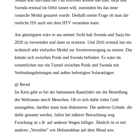
Sodass also durchaus der Fall eintreten könnte das man Sarja und
Swesda erstmal im Orbit lassen will, zumindest bis das neue
russische Modul gestartet wurde. Deshalb meine Frage ob man die
restliche ISS auch mit dem HTV versenken kann.
Am günstigsten wäre es aus meiner Sicht halt Swesda und Sarja bis
2020 zu verwenden und dann zu ersetzen. Und 2016 erstmal nur ein
technisch sehr einfaches Modul zur Stromversorgung zu starten. Das
könnte sich zwischen Poisk und Swesda befinden. Es wäre im
wesentlichen nur ein Tunnel zwischen Poisk und Swesda mit
Verbindungsleitungen und außen befestigten Solaranlagen.
@ Bernd
Im Kern geht es bei der bemannten Raumfahrt um die Besiedlung
des Weltraums durch Menschen. Ob es sich dafür lohnt Geld
auszugeben, darüber kann man diskutieren. Die anderen Gründe, die
dafür genannt werden, fallen bei näherer Betrachtung weg.
Forschung ist z.B. auf anderen Wegen billiger. Ähnlich ist es mit
anderen „Vorteilen“ wie Heliumabbau auf dem Mond usw.