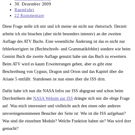
Autor:
Beitrag
30. Dezember 2009
veröffentlicht:
Beitrags-
Raumfahrt
Kategorie:
Beitrags-
22 Kommentare
Kommentare:
Diese Frage stelle ich mir und ich meine sie nicht nur rhetorisch. Derzeit
arbeite ich ein bisschen (aber nicht besonders intensiv) an der zweiten
Auflage des ATV Buchs. Eine wesentliche Änderung ist das es nicht nur
fehlerkorrigiert ist (Rechtschreib- und Grammatikfehler) sondern wie beim
Gemini Buch die zweite Auflage genutzt habe um das Buch zu erweitern.
Beim ATV wird es kaum Erweiterungen geben, aber es gibt eine
Beschreibung von Cygnus, Dragon und Orion und das Kapitel über die
Ariane 5 entfällt. Stattdessen ist nun eines über die ISS drin.
Dafür habe ich nun die NASA Infos zur ISS abgegrast und schon beim
Durchstöbern der
NASA Website zur ISS
drängte sich mir die obige Frage
auf. Was mich interessiert und vielleicht auch den einen oder anderen
unvoreingenommenen Besucher der Seite ist: Wie ist die ISS aufgebaut?
Was sind die einzelnen Module? Welche Funktion haben sie? Was wird dort
gemacht?