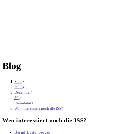
Blog
Start
>
2009
>
Dezember
>
30.
>
Raumfahrt
>
Wen interessiert noch die ISS?
Wen interessiert noch die ISS?
Beitrags-
Bernd Leitenberger