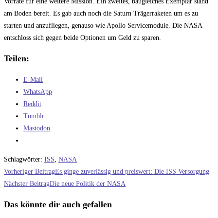
Vorräte für eine weitere Mission. Ein zweites, baugleiches Exemplar stand
am Boden bereit. Es gab auch noch die Saturn Trägerraketen um es zu
starten und anzufliegen, genauso wie Apollo Servicemodule. Die NASA
entschloss sich gegen beide Optionen um Geld zu sparen.
Teilen:
E-Mail
WhatsApp
Reddit
Tumblr
Mastodon
Schlagwörter
:
ISS
,
NASA
Weitere
Vorheriger Beitrag
Es ginge zuverlässig und preiswert: Die ISS Versorgung
Artikel
Nächster Beitrag
Die neue Politik der NASA
ansehen
Das könnte dir auch gefallen