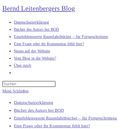
Zum
Bernd Leitenbergers Blog
Inhalt
springen
Datenschutzerklärung
Bücher des Autors bei BOD
Empfehlenswerte Raumfahrtbücher – für Fortgeschrittene
Eine Frage oder ihr Kommentar fehlt hier?
Neues auf der Website
Vom Blog in die Website?
Über mich
Website-
Suche
umschalten
Menü
Schließen
Datenschutzerklärung
Bücher des Autors bei BOD
Empfehlenswerte Raumfahrtbücher – für Fortgeschrittene
Eine Frage oder ihr Kommentar fehlt hier?