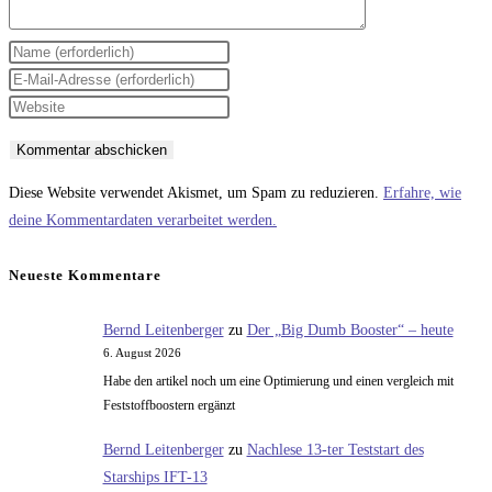
Gib
deinen
Gib
Namen
deine
Gib
oder
E-
deine
Benutzernamen
Mail-
Website-
zum
Adresse
URL
Diese Website verwendet Akismet, um Spam zu reduzieren.
Erfahre, wie
Kommentieren
zum
ein
deine Kommentardaten verarbeitet werden.
ein
Kommentieren
(optional)
ein
Neueste Kommentare
Bernd Leitenberger
zu
Der „Big Dumb Booster“ – heute
6. August 2026
Habe den artikel noch um eine Optimierung und einen vergleich mit
Feststoffboostern ergänzt
Bernd Leitenberger
zu
Nachlese 13-ter Teststart des
Starships IFT-13