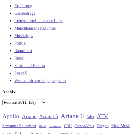
Ernährung
Gastbeiträge
Lebensmittel unter der Lupe
Münchhausens Kolumne
Musiktipps
Politik
Raumfahrt
Rätsel
Satire und Fiction
SpaceX
Was an mir vorbeigegangen ist
Archiv
Archiv
Ariane 6
Apollo
ATV
Ariane
Ariane 5
Atlas
Elon Musk
Dragon
bemannte Raumfahrt
CDU
Buch
Cannabis
Corona-Virus