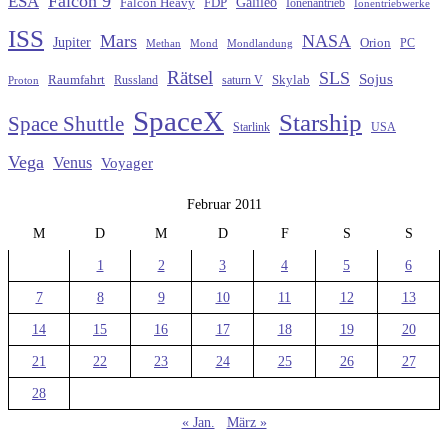
Falcon 9
ESA
Galileo
FDP
Falcon Heavy
Ionenantrieb
Ionentriebwerke
ISS
Mars
NASA
Jupiter
Orion
Methan
Mond
PC
Mondlandung
Rätsel
SLS
Sojus
Raumfahrt
Russland
saturn V
Skylab
Proton
SpaceX
Starship
Space Shuttle
Starlink
USA
Vega
Venus
Voyager
Februar 2011
M
D
M
D
F
S
S
1
2
3
4
5
6
7
8
9
10
11
12
13
14
15
16
17
18
19
20
21
22
23
24
25
26
27
28
« Jan.
März »