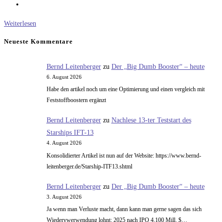
3dfx
Weiterlesen
Voodoo
Neueste Kommentare
Grafikkarten
–
Bernd Leitenberger
zu
Der „Big Dumb Booster“ – heute
Der
6. August 2026
Voodoo
Habe den artikel noch um eine Optimierung und einen vergleich mit
Graphics
Feststoffboostern ergänzt
Bernd Leitenberger
zu
Nachlese 13-ter Teststart des
Starships IFT-13
4. August 2026
Konsolidierter Artikel ist nun auf der Website: https://www.bernd-
leitenberger.de/Starship-ITF13.shtml
Bernd Leitenberger
zu
Der „Big Dumb Booster“ – heute
3. August 2026
Ja wenn man Verluste macht, dann kann man gerne sagen das sich
Wiedervwerwendung lohnt: 2025 nach IPO 4.100 Mill. $…