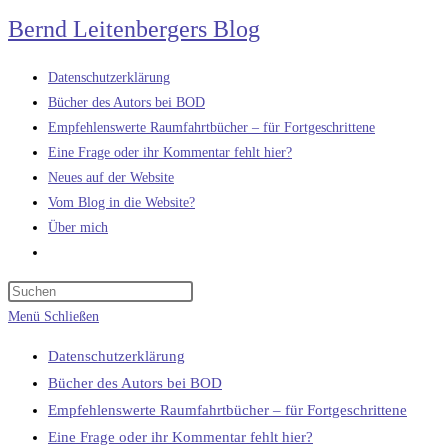
Zum
Bernd Leitenbergers Blog
Inhalt
springen
Datenschutzerklärung
Bücher des Autors bei BOD
Empfehlenswerte Raumfahrtbücher – für Fortgeschrittene
Eine Frage oder ihr Kommentar fehlt hier?
Neues auf der Website
Vom Blog in die Website?
Über mich
Website-
Suche
umschalten
Menü
Schließen
Datenschutzerklärung
Bücher des Autors bei BOD
Empfehlenswerte Raumfahrtbücher – für Fortgeschrittene
Eine Frage oder ihr Kommentar fehlt hier?