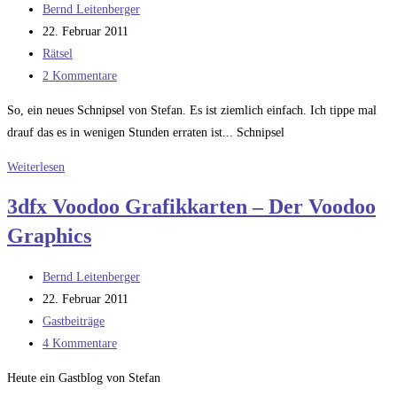
Beitrags-
Bernd Leitenberger
Autor:
Beitrag
22. Februar 2011
veröffentlicht:
Beitrags-
Rätsel
Kategorie:
Beitrags-
2 Kommentare
Kommentare:
So, ein neues Schnipsel von Stefan. Es ist ziemlich einfach. Ich tippe mal
drauf das es in wenigen Stunden erraten ist... Schnipsel
Musikrätsel
Weiterlesen
28
3dfx Voodoo Grafikkarten – Der Voodoo
Graphics
Beitrags-
Bernd Leitenberger
Autor:
Beitrag
22. Februar 2011
veröffentlicht:
Beitrags-
Gastbeiträge
Kategorie:
Beitrags-
4 Kommentare
Kommentare:
Heute ein Gastblog von Stefan