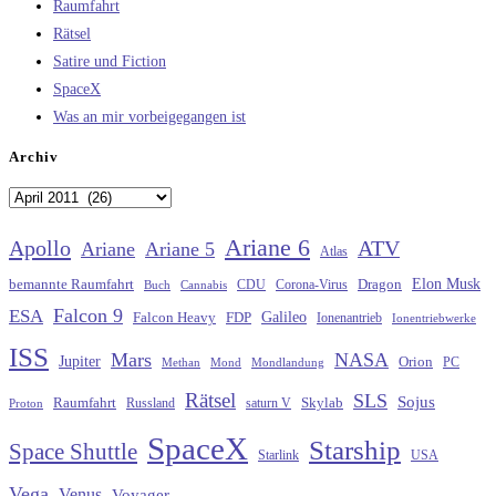
Raumfahrt
Rätsel
Satire und Fiction
SpaceX
Was an mir vorbeigegangen ist
Archiv
Archiv
Ariane 6
Apollo
ATV
Ariane
Ariane 5
Atlas
Elon Musk
Dragon
bemannte Raumfahrt
CDU
Buch
Cannabis
Corona-Virus
Falcon 9
ESA
Galileo
FDP
Falcon Heavy
Ionenantrieb
Ionentriebwerke
ISS
Mars
NASA
Jupiter
Orion
Methan
Mond
PC
Mondlandung
Rätsel
SLS
Sojus
Raumfahrt
Russland
saturn V
Skylab
Proton
SpaceX
Starship
Space Shuttle
Starlink
USA
Vega
Venus
Voyager