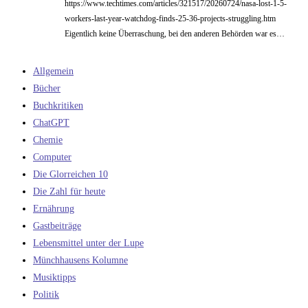
https://www.techtimes.com/articles/321517/20260724/nasa-lost-1-5-
workers-last-year-watchdog-finds-25-36-projects-struggling.htm
Eigentlich keine Überraschung, bei den anderen Behörden war es…
Allgemein
Bücher
Buchkritiken
ChatGPT
Chemie
Computer
Die Glorreichen 10
Die Zahl für heute
Ernährung
Gastbeiträge
Lebensmittel unter der Lupe
Münchhausens Kolumne
Musiktipps
Politik