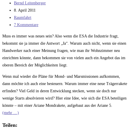
Beitrags-
Bernd Leitenberger
Autor:
Beitrag
8. April 2011
veröffentlicht:
Beitrags-
Raumfahrt
Kategorie:
Beitrags-
7 Kommentare
Kommentare:
Muss es immer was neues sein? Also wenn die ESA die Industrie fragt,
bekommt sie ja immer die Antwort „Ja“. Warum auch nicht, wenn sie einen
Handwerker nach einer Meinung fragen, wie man ihr Wohnzimmer neu
einrichten könnte, dann bekommen sie von vielen auch ein Angebot das im
oberen Bereich der Möglichkeiten liegt.
Wenn mal wieder die Pläne für Mond- und Marsmissionen aufkommen,
dann möchte ich auch eine besteuern. Warum immer eine neue Trägerrakete
erfinden? Viel Geld in deren Entwicklung stecken, wenn sie doch nur
wenige Starts absolvieren wird? Hier eine Idee, wie sich die ESA beteiligen
könnte – mit einer Ariane Mondrakete, aufgebaut aus der Ariane 5.
(mehr …)
Teilen: