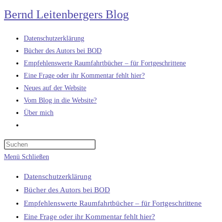
Zum
Bernd Leitenbergers Blog
Inhalt
springen
Datenschutzerklärung
Bücher des Autors bei BOD
Empfehlenswerte Raumfahrtbücher – für Fortgeschrittene
Eine Frage oder ihr Kommentar fehlt hier?
Neues auf der Website
Vom Blog in die Website?
Über mich
Website-
Suche
umschalten
Menü
Schließen
Datenschutzerklärung
Bücher des Autors bei BOD
Empfehlenswerte Raumfahrtbücher – für Fortgeschrittene
Eine Frage oder ihr Kommentar fehlt hier?