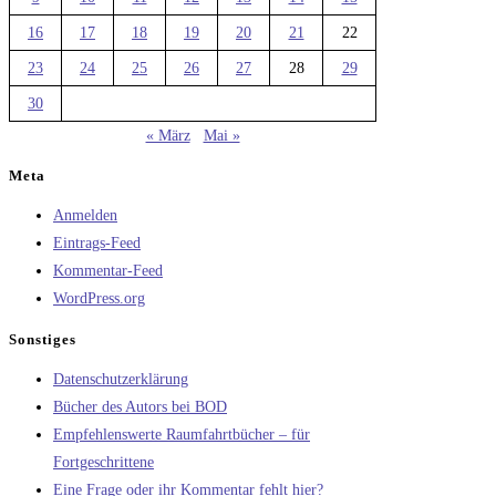
16
17
18
19
20
21
22
23
24
25
26
27
28
29
30
« März
Mai »
Meta
Anmelden
Eintrags-Feed
Kommentar-Feed
WordPress.org
Sonstiges
Datenschutzerklärung
Bücher des Autors bei BOD
Empfehlenswerte Raumfahrtbücher – für
Fortgeschrittene
Eine Frage oder ihr Kommentar fehlt hier?