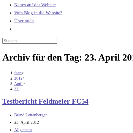
Neues auf der Website
Vom Blog in die Website?
Über mich
Website-
Suche
umschalten
Archiv für den Tag: 23. April 2
Start
>
2012
>
April
>
23.
Testbericht Feldmeier FC54
Beitrags-
Bernd Leitenberger
Autor:
Beitrag
23. April 2012
veröffentlicht:
Beitrags-
Allgemein