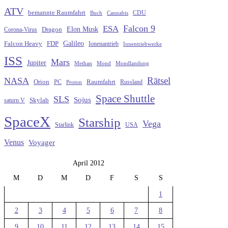
ATV
bemannte Raumfahrt
CDU
Buch
Cannabis
Falcon 9
ESA
Elon Musk
Dragon
Corona-Virus
Galileo
FDP
Falcon Heavy
Ionenantrieb
Ionentriebwerke
ISS
Mars
Jupiter
Methan
Mond
Mondlandung
Rätsel
NASA
Raumfahrt
Orion
Russland
PC
Proton
Space Shuttle
SLS
Sojus
saturn V
Skylab
SpaceX
Starship
Vega
Starlink
USA
Venus
Voyager
April 2012
M
D
M
D
F
S
S
1
2
3
4
5
6
7
8
9
10
11
12
13
14
15