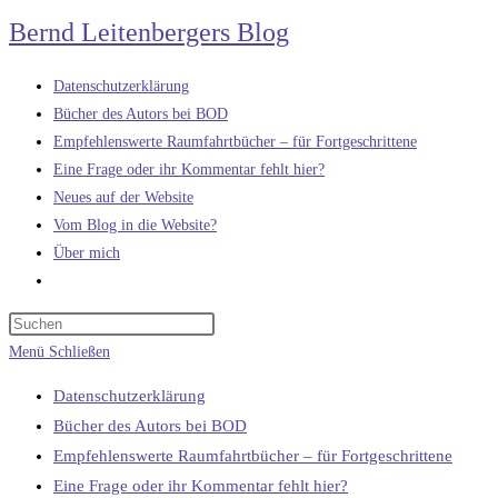
Zum
Bernd Leitenbergers Blog
Inhalt
springen
Datenschutzerklärung
Bücher des Autors bei BOD
Empfehlenswerte Raumfahrtbücher – für Fortgeschrittene
Eine Frage oder ihr Kommentar fehlt hier?
Neues auf der Website
Vom Blog in die Website?
Über mich
Website-
Suche
umschalten
Menü
Schließen
Datenschutzerklärung
Bücher des Autors bei BOD
Empfehlenswerte Raumfahrtbücher – für Fortgeschrittene
Eine Frage oder ihr Kommentar fehlt hier?