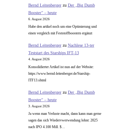
Bernd Leitenberger
zu
Der „Big Dumb
Booster“ – heute
6. August 2026
Habe den artikel noch um eine Optimierung und
einen vergleich mit Feststoffboostern ergänzt
Bernd Leitenberger
zu
Nachlese 13-ter
Teststart des Starships IFT-13
4. August 2026
Konsolidierter Artikel ist nun auf der Website:
https://www.bernd-leitenberger.de/Starship-
ITF13.shtml
Bernd Leitenberger
zu
Der „Big Dumb
Booster“ – heute
3. August 2026
Ja wenn man Verluste macht, dann kann man gerne
sagen das sich Wiedervwerwendung lohnt: 2025
nach IPO 4.100 Mill. $…