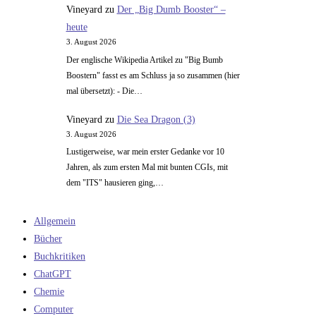
Vineyard
zu
Der „Big Dumb Booster“ –
heute
3. August 2026
Der englische Wikipedia Artikel zu "Big Bumb
Boostern" fasst es am Schluss ja so zusammen (hier
mal übersetzt): - Die…
Vineyard
zu
Die Sea Dragon (3)
3. August 2026
Lustigerweise, war mein erster Gedanke vor 10
Jahren, als zum ersten Mal mit bunten CGIs, mit
dem "ITS" hausieren ging,…
Allgemein
Bücher
Buchkritiken
ChatGPT
Chemie
Computer