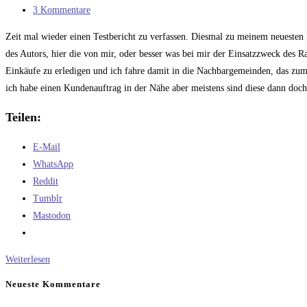
Kategorie:
Beitrags-
3 Kommentare
Kommentare:
Zeit mal wieder einen Testbericht zu verfassen. Diesmal zu meinem neuesten 
des Autors, hier die von mir, oder besser was bei mir der Einsatzzweck des Ra
Einkäufe zu erledigen und ich fahre damit in die Nachbargemeinden, das zumi
ich habe einen Kundenauftrag in der Nähe aber meistens sind diese dann doc
Teilen:
E-Mail
WhatsApp
Reddit
Tumblr
Mastodon
Testbericht
Weiterlesen
Feldmeier
Neueste Kommentare
FC54