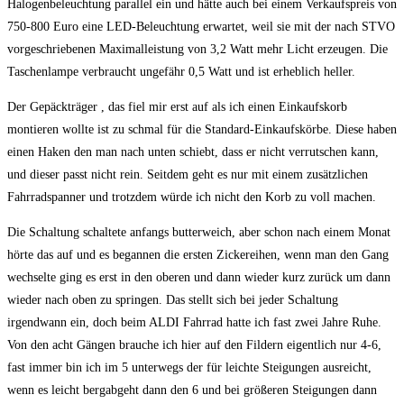
Halogenbeleuchtung parallel ein und hätte auch bei einem Verkaufspreis von
750-800 Euro eine LED-Beleuchtung erwartet, weil sie mit der nach STVO
vorgeschriebenen Maximalleistung von 3,2 Watt mehr Licht erzeugen. Die
Taschenlampe verbraucht ungefähr 0,5 Watt und ist erheblich heller.
Der Gepäckträger , das fiel mir erst auf als ich einen Einkaufskorb
montieren wollte ist zu schmal für die Standard-Einkaufskörbe. Diese haben
einen Haken den man nach unten schiebt, dass er nicht verrutschen kann,
und dieser passt nicht rein. Seitdem geht es nur mit einem zusätzlichen
Fahrradspanner und trotzdem würde ich nicht den Korb zu voll machen.
Die Schaltung schaltete anfangs butterweich, aber schon nach einem Monat
hörte das auf und es begannen die ersten Zickereihen, wenn man den Gang
wechselte ging es erst in den oberen und dann wieder kurz zurück um dann
wieder nach oben zu springen. Das stellt sich bei jeder Schaltung
irgendwann ein, doch beim ALDI Fahrrad hatte ich fast zwei Jahre Ruhe.
Von den acht Gängen brauche ich hier auf den Fildern eigentlich nur 4-6,
fast immer bin ich im 5 unterwegs der für leichte Steigungen ausreicht,
wenn es leicht bergabgeht dann den 6 und bei größeren Steigungen dann