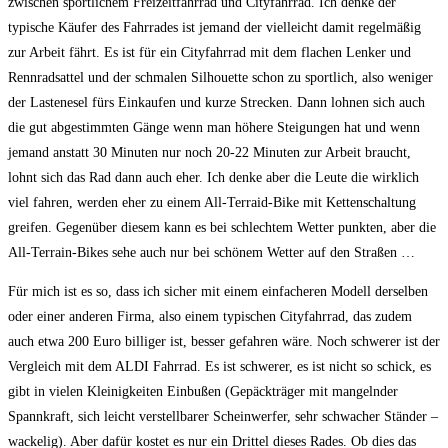
zwischen sportlichem Freizeitfahrrad und Cityfahrrad. Ich denke der
typische Käufer des Fahrrades ist jemand der vielleicht damit regelmäßig
zur Arbeit fährt. Es ist für ein Cityfahrrad mit dem flachen Lenker und
Rennradsattel und der schmalen Silhouette schon zu sportlich, also weniger
der Lastenesel fürs Einkaufen und kurze Strecken. Dann lohnen sich auch
die gut abgestimmten Gänge wenn man höhere Steigungen hat und wenn
jemand anstatt 30 Minuten nur noch 20-22 Minuten zur Arbeit braucht,
lohnt sich das Rad dann auch eher. Ich denke aber die Leute die wirklich
viel fahren, werden eher zu einem All-Terraid-Bike mit Kettenschaltung
greifen. Gegenüber diesem kann es bei schlechtem Wetter punkten, aber die
All-Terrain-Bikes sehe auch nur bei schönem Wetter auf den Straßen …
Für mich ist es so, dass ich sicher mit einem einfacheren Modell derselben
oder einer anderen Firma, also einem typischen Cityfahrrad, das zudem
auch etwa 200 Euro billiger ist, besser gefahren wäre. Noch schwerer ist der
Vergleich mit dem ALDI Fahrrad. Es ist schwerer, es ist nicht so schick, es
gibt in vielen Kleinigkeiten Einbußen (Gepäckträger mit mangelnder
Spannkraft, sich leicht verstellbarer Scheinwerfer, sehr schwacher Ständer –
wackelig). Aber dafür kostet es nur ein Drittel dieses Rades. Ob dies das