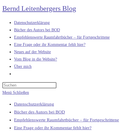
Zum
Bernd Leitenbergers Blog
Inhalt
springen
Datenschutzerklärung
Bücher des Autors bei BOD
Empfehlenswerte Raumfahrtbücher – für Fortgeschrittene
Eine Frage oder ihr Kommentar fehlt hier?
Neues auf der Website
Vom Blog in die Website?
Über mich
Website-
Suche
umschalten
Menü
Schließen
Datenschutzerklärung
Bücher des Autors bei BOD
Empfehlenswerte Raumfahrtbücher – für Fortgeschrittene
Eine Frage oder ihr Kommentar fehlt hier?