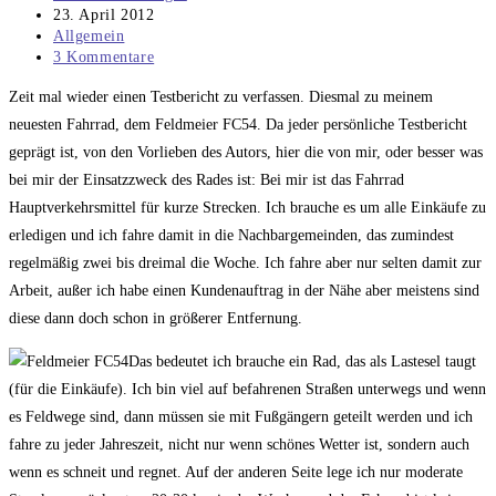
Autor:
Beitrag
23. April 2012
veröffentlicht:
Beitrags-
Allgemein
Kategorie:
Beitrags-
3 Kommentare
Kommentare:
Zeit mal wieder einen Testbericht zu verfassen. Diesmal zu meinem
neuesten Fahrrad, dem Feldmeier FC54. Da jeder persönliche Testbericht
geprägt ist, von den Vorlieben des Autors, hier die von mir, oder besser was
bei mir der Einsatzzweck des Rades ist: Bei mir ist das Fahrrad
Hauptverkehrsmittel für kurze Strecken. Ich brauche es um alle Einkäufe zu
erledigen und ich fahre damit in die Nachbargemeinden, das zumindest
regelmäßig zwei bis dreimal die Woche. Ich fahre aber nur selten damit zur
Arbeit, außer ich habe einen Kundenauftrag in der Nähe aber meistens sind
diese dann doch schon in größerer Entfernung.
Das bedeutet ich brauche ein Rad, das als Lastesel taugt
(für die Einkäufe). Ich bin viel auf befahrenen Straßen unterwegs und wenn
es Feldwege sind, dann müssen sie mit Fußgängern geteilt werden und ich
fahre zu jeder Jahreszeit, nicht nur wenn schönes Wetter ist, sondern auch
wenn es schneit und regnet. Auf der anderen Seite lege ich nur moderate