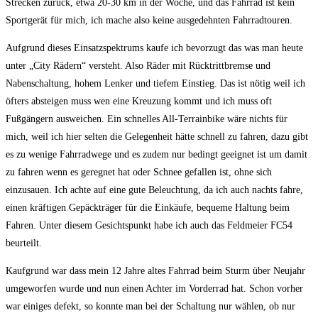
Strecken zurück, etwa 20-30 km in der Woche, und das Fahrrad ist kein
Sportgerät für mich, ich mache also keine ausgedehnten Fahrradtouren.
Aufgrund dieses Einsatzspektrums kaufe ich bevorzugt das was man heute
unter „City Rädern“ versteht. Also Räder mit Rücktrittbremse und
Nabenschaltung, hohem Lenker und tiefem Einstieg. Das ist nötig weil ich
öfters absteigen muss wen eine Kreuzung kommt und ich muss oft
Fußgängern ausweichen. Ein schnelles All-Terrainbike wäre nichts für
mich, weil ich hier selten die Gelegenheit hätte schnell zu fahren, dazu gibt
es zu wenige Fahrradwege und es zudem nur bedingt geeignet ist um damit
zu fahren wenn es geregnet hat oder Schnee gefallen ist, ohne sich
einzusauen. Ich achte auf eine gute Beleuchtung, da ich auch nachts fahre,
einen kräftigen Gepäckträger für die Einkäufe, bequeme Haltung beim
Fahren. Unter diesem Gesichtspunkt habe ich auch das Feldmeier FC54
beurteilt.
Kaufgrund war dass mein 12 Jahre altes Fahrrad beim Sturm über Neujahr
umgeworfen wurde und nun einen Achter im Vorderrad hat. Schon vorher
war einiges defekt, so konnte man bei der Schaltung nur wählen, ob nur