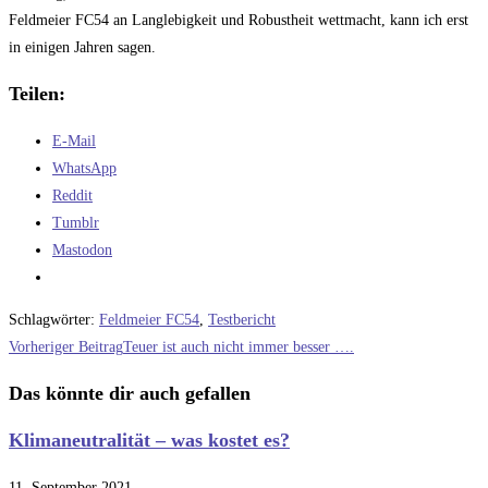
Feldmeier FC54 an Langlebigkeit und Robustheit wettmacht, kann ich erst
in einigen Jahren sagen.
Teilen:
E-Mail
WhatsApp
Reddit
Tumblr
Mastodon
Schlagwörter
:
Feldmeier FC54
,
Testbericht
Weitere
Vorheriger Beitrag
Teuer ist auch nicht immer besser ….
Artikel
Das könnte dir auch gefallen
ansehen
Klimaneutralität – was kostet es?
11. September 2021