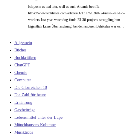
Ich poste es mal hier, weil es auch Artemis betrifft.
https://www.techtimes.com/articles/321517/20260724/nasa-lost-1-5-
workers-last-year-watchdog-finds-25-36-projects-struggling.htm
Eigentlich keine Überraschung, bei den anderen Behörden war es…
Allgemein
Bücher
Buchkritiken
ChatGPT
Chemie
Computer
Die Glorreichen 10
Die Zahl für heute
Ernährung
Gastbeiträge
Lebensmittel unter der Lupe
Münchhausens Kolumne
Musiktipps