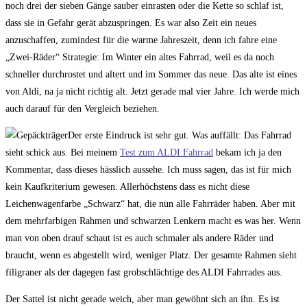
noch drei der sieben Gänge sauber einrasten oder die Kette so schlaf ist,
dass sie in Gefahr gerät abzuspringen. Es war also Zeit ein neues
anzuschaffen, zumindest für die warme Jahreszeit, denn ich fahre eine
„Zwei-Räder“ Strategie: Im Winter ein altes Fahrrad, weil es da noch
schneller durchrostet und altert und im Sommer das neue. Das alte ist eines
von Aldi, na ja nicht richtig alt. Jetzt gerade mal vier Jahre. Ich werde mich
auch darauf für den Vergleich beziehen.
Der erste Eindruck ist sehr gut. Was auffällt: Das Fahrrad
sieht schick aus. Bei meinem
Test zum ALDI Fahrrad
bekam ich ja den
Kommentar, dass dieses hässlich aussehe. Ich muss sagen, das ist für mich
kein Kaufkriterium gewesen. Allerhöchstens dass es nicht diese
Leichenwagenfarbe „Schwarz“ hat, die nun alle Fahrräder haben. Aber mit
dem mehrfarbigen Rahmen und schwarzen Lenkern macht es was her. Wenn
man von oben drauf schaut ist es auch schmaler als andere Räder und
braucht, wenn es abgestellt wird, weniger Platz. Der gesamte Rahmen sieht
filigraner als der dagegen fast grobschlächtige des ALDI Fahrrades aus.
Der Sattel ist nicht gerade weich, aber man gewöhnt sich an ihn. Es ist