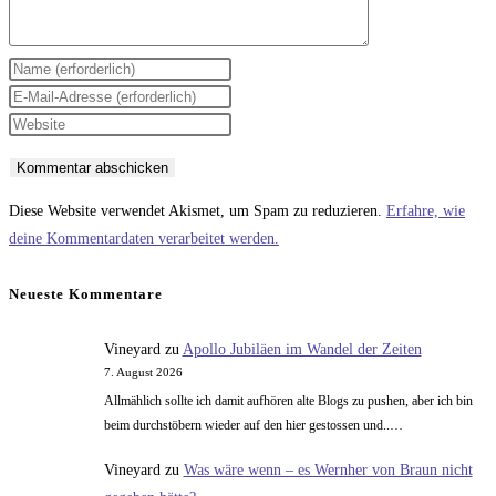
Gib
deinen
Gib
Namen
deine
Gib
oder
E-
deine
Benutzernamen
Mail-
Website-
zum
Adresse
URL
Diese Website verwendet Akismet, um Spam zu reduzieren.
Erfahre, wie
Kommentieren
zum
ein
deine Kommentardaten verarbeitet werden.
ein
Kommentieren
(optional)
ein
Neueste Kommentare
Vineyard
zu
Apollo Jubiläen im Wandel der Zeiten
7. August 2026
Allmählich sollte ich damit aufhören alte Blogs zu pushen, aber ich bin
beim durchstöbern wieder auf den hier gestossen und..…
Vineyard
zu
Was wäre wenn – es Wernher von Braun nicht