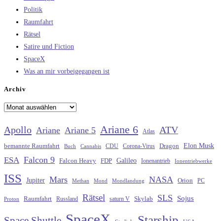
Politik
Raumfahrt
Rätsel
Satire und Fiction
SpaceX
Was an mir vorbeigegangen ist
Archiv
Archiv
Ariane 6
Apollo
ATV
Ariane
Ariane 5
Atlas
Elon Musk
Dragon
bemannte Raumfahrt
CDU
Buch
Cannabis
Corona-Virus
Falcon 9
ESA
Galileo
FDP
Falcon Heavy
Ionenantrieb
Ionentriebwerke
ISS
Mars
NASA
Jupiter
Orion
Methan
Mond
PC
Mondlandung
Rätsel
SLS
Sojus
Raumfahrt
Russland
saturn V
Skylab
Proton
SpaceX
Starship
Space Shuttle