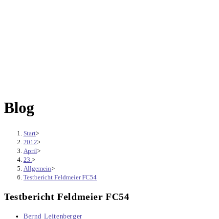
Blog
Start
>
2012
>
April
>
23.
>
Allgemein
>
Testbericht Feldmeier FC54
Testbericht Feldmeier FC54
Beitrags-
Bernd Leitenberger