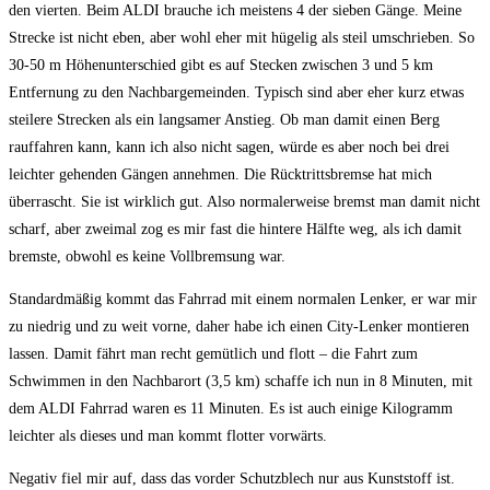
den vierten. Beim ALDI brauche ich meistens 4 der sieben Gänge. Meine
Strecke ist nicht eben, aber wohl eher mit hügelig als steil umschrieben. So
30-50 m Höhenunterschied gibt es auf Stecken zwischen 3 und 5 km
Entfernung zu den Nachbargemeinden. Typisch sind aber eher kurz etwas
steilere Strecken als ein langsamer Anstieg. Ob man damit einen Berg
rauffahren kann, kann ich also nicht sagen, würde es aber noch bei drei
leichter gehenden Gängen annehmen. Die Rücktrittsbremse hat mich
überrascht. Sie ist wirklich gut. Also normalerweise bremst man damit nicht
scharf, aber zweimal zog es mir fast die hintere Hälfte weg, als ich damit
bremste, obwohl es keine Vollbremsung war.
Standardmäßig kommt das Fahrrad mit einem normalen Lenker, er war mir
zu niedrig und zu weit vorne, daher habe ich einen City-Lenker montieren
lassen. Damit fährt man recht gemütlich und flott – die Fahrt zum
Schwimmen in den Nachbarort (3,5 km) schaffe ich nun in 8 Minuten, mit
dem ALDI Fahrrad waren es 11 Minuten. Es ist auch einige Kilogramm
leichter als dieses und man kommt flotter vorwärts.
Negativ fiel mir auf, dass das vorder Schutzblech nur aus Kunststoff ist.