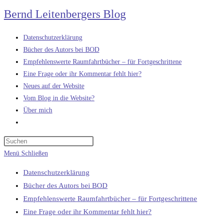
Zum
Bernd Leitenbergers Blog
Inhalt
springen
Datenschutzerklärung
Bücher des Autors bei BOD
Empfehlenswerte Raumfahrtbücher – für Fortgeschrittene
Eine Frage oder ihr Kommentar fehlt hier?
Neues auf der Website
Vom Blog in die Website?
Über mich
Website-
Suche
umschalten
Menü
Schließen
Datenschutzerklärung
Bücher des Autors bei BOD
Empfehlenswerte Raumfahrtbücher – für Fortgeschrittene
Eine Frage oder ihr Kommentar fehlt hier?