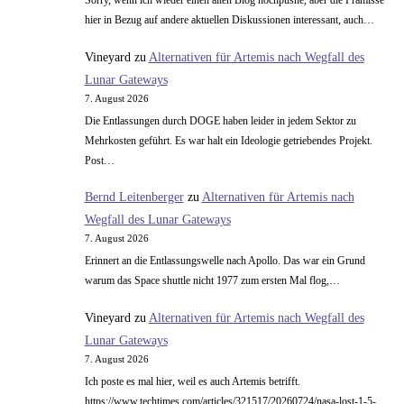
Sorry, wenn ich wieder einen alten Blog hochpushe, aber die Prämisse
hier in Bezug auf andere aktuellen Diskussionen interessant, auch…
Vineyard
zu
Alternativen für Artemis nach Wegfall des
Lunar Gateways
7. August 2026
Die Entlassungen durch DOGE haben leider in jedem Sektor zu
Mehrkosten geführt. Es war halt ein Ideologie getriebendes Projekt.
Post…
Bernd Leitenberger
zu
Alternativen für Artemis nach
Wegfall des Lunar Gateways
7. August 2026
Erinnert an die Entlassungswelle nach Apollo. Das war ein Grund
warum das Space shuttle nicht 1977 zum ersten Mal flog,…
Vineyard
zu
Alternativen für Artemis nach Wegfall des
Lunar Gateways
7. August 2026
Ich poste es mal hier, weil es auch Artemis betrifft.
https://www.techtimes.com/articles/321517/20260724/nasa-lost-1-5-