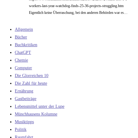
workers-last-year-watchdog-finds-25-36-projects-struggling.htm
Eigentlich keine Überraschung, bei den anderen Behörden war es…
Allgemein
Bücher
Buchkritiken
ChatGPT
Chemie
Computer
Die Glorreichen 10
Die Zahl für heute
Ernährung
Gastbeiträge
Lebensmittel unter der Lupe
Münchhausens Kolumne
Musiktipps
Politik
Raumfahrt