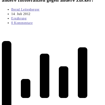
andere Intoleranzen gegen andere Zucker?
Beitrags-
Bernd Leitenberger
Autor:
Beitrag
14. Juli 2012
veröffentlicht:
Beitrags-
Ernährung
Kategorie:
Beitrags-
0 Kommentare
Kommentare: