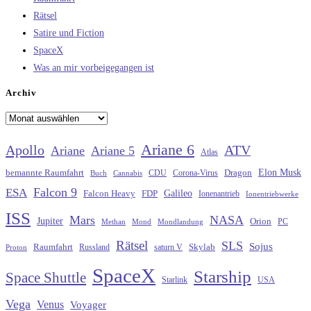
Rätsel
Satire und Fiction
SpaceX
Was an mir vorbeigegangen ist
Archiv
Archiv
Ariane 6
Apollo
ATV
Ariane
Ariane 5
Atlas
Elon Musk
Dragon
bemannte Raumfahrt
CDU
Buch
Cannabis
Corona-Virus
Falcon 9
ESA
Galileo
FDP
Falcon Heavy
Ionenantrieb
Ionentriebwerke
ISS
Mars
NASA
Jupiter
Orion
Methan
Mond
PC
Mondlandung
Rätsel
SLS
Sojus
Raumfahrt
Russland
saturn V
Skylab
Proton
SpaceX
Starship
Space Shuttle
Starlink
USA
Vega
Venus
Voyager