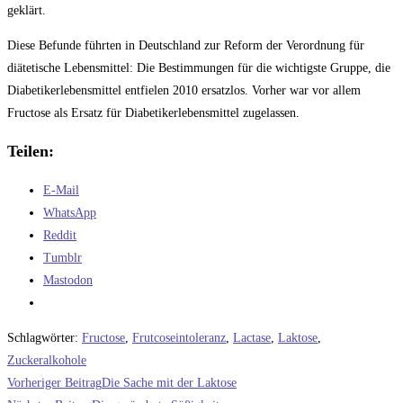
geklärt.
Diese Befunde führten in Deutschland zur Reform der Verordnung für
diätetische Lebensmittel: Die Bestimmungen für die wichtigste Gruppe, die
Diabetikerlebensmittel entfielen 2010 ersatzlos. Vorher war vor allem
Fructose als Ersatz für Diabetikerlebensmittel zugelassen.
Teilen:
E-Mail
WhatsApp
Reddit
Tumblr
Mastodon
Schlagwörter
:
Fructose
,
Frutcoseintoleranz
,
Lactase
,
Laktose
,
Zuckeralkohole
Weitere
Vorheriger Beitrag
Die Sache mit der Laktose