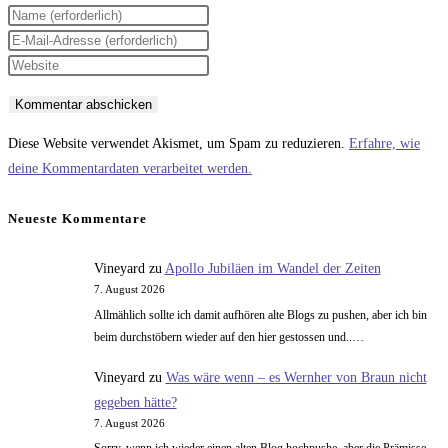
Gib
deinen
Gib
Namen
deine
Gib
oder
E-
deine
Benutzernamen
Mail-
Website-
zum
Adresse
URL
Diese Website verwendet Akismet, um Spam zu reduzieren.
Erfahre, wie
Kommentieren
zum
ein
deine Kommentardaten verarbeitet werden.
ein
Kommentieren
(optional)
ein
Neueste Kommentare
Vineyard
zu
Apollo Jubiläen im Wandel der Zeiten
7. August 2026
Allmählich sollte ich damit aufhören alte Blogs zu pushen, aber ich bin
beim durchstöbern wieder auf den hier gestossen und..…
Vineyard
zu
Was wäre wenn – es Wernher von Braun nicht
gegeben hätte?
7. August 2026