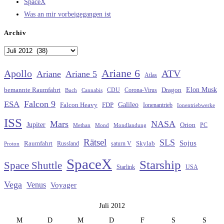
SpaceX
Was an mir vorbeigegangen ist
Archiv
Archiv
Ariane 6
Apollo
ATV
Ariane
Ariane 5
Atlas
Elon Musk
Dragon
bemannte Raumfahrt
CDU
Buch
Cannabis
Corona-Virus
Falcon 9
ESA
Galileo
FDP
Falcon Heavy
Ionenantrieb
Ionentriebwerke
ISS
Mars
NASA
Jupiter
Orion
Methan
Mond
PC
Mondlandung
Rätsel
SLS
Sojus
Raumfahrt
Russland
saturn V
Skylab
Proton
SpaceX
Starship
Space Shuttle
Starlink
USA
Vega
Venus
Voyager
Juli 2012
M
D
M
D
F
S
S