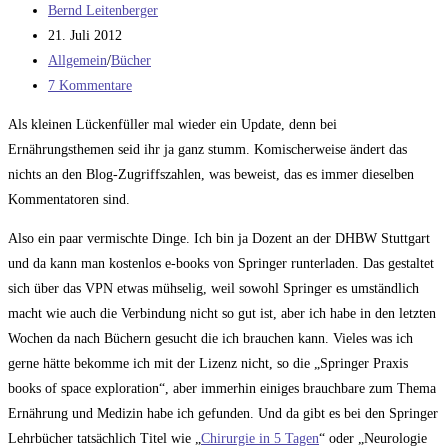
Beitrags-
Bernd Leitenberger
Autor:
Beitrag
21. Juli 2012
veröffentlicht:
Beitrags-
Allgemein
/
Bücher
Kategorie:
Beitrags-
7 Kommentare
Kommentare:
Als kleinen Lückenfüller mal wieder ein Update, denn bei
Ernährungsthemen seid ihr ja ganz stumm. Komischerweise ändert das
nichts an den Blog-Zugriffszahlen, was beweist, das es immer dieselben
Kommentatoren sind.
Also ein paar vermischte Dinge. Ich bin ja Dozent an der DHBW Stuttgart
und da kann man kostenlos e-books von Springer runterladen. Das gestaltet
sich über das VPN etwas mühselig, weil sowohl Springer es umständlich
macht wie auch die Verbindung nicht so gut ist, aber ich habe in den letzten
Wochen da nach Büchern gesucht die ich brauchen kann. Vieles was ich
gerne hätte bekomme ich mit der Lizenz nicht, so die „Springer Praxis
books of space exploration“, aber immerhin einiges brauchbare zum Thema
Ernährung und Medizin habe ich gefunden. Und da gibt es bei den Springer
Lehrbücher tatsächlich Titel wie „
Chirurgie in 5 Tagen
“ oder „Neurologie