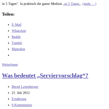
in 5 Tagen“. Ja praktisch die ganze Medizin „
in 5 Tagen
„.
(mehr …)
Teilen:
E-Mail
WhatsApp
Reddit
Tumblr
Mastodon
Kleines
Weiterlesen
Update
Was bedeutet „Serviervorschlag“?
zum
Wochenende
Beitrags-
Bernd Leitenberger
Autor:
Beitrag
21. Juli 2012
veröffentlicht:
Beitrags-
Ernährung
Kategorie:
Beitrags-
0 Kommentare