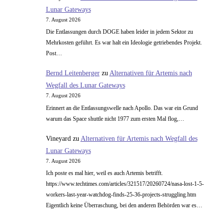
Lunar Gateways
7. August 2026
Die Entlassungen durch DOGE haben leider in jedem Sektor zu
Mehrkosten geführt. Es war halt ein Ideologie getriebendes Projekt.
Post…
Bernd Leitenberger
zu
Alternativen für Artemis nach
Wegfall des Lunar Gateways
7. August 2026
Erinnert an die Entlassungswelle nach Apollo. Das war ein Grund
warum das Space shuttle nicht 1977 zum ersten Mal flog,…
Vineyard
zu
Alternativen für Artemis nach Wegfall des
Lunar Gateways
7. August 2026
Ich poste es mal hier, weil es auch Artemis betrifft.
https://www.techtimes.com/articles/321517/20260724/nasa-lost-1-5-
workers-last-year-watchdog-finds-25-36-projects-struggling.htm
Eigentlich keine Überraschung, bei den anderen Behörden war es…