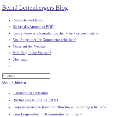
Zum
Bernd Leitenbergers Blog
Inhalt
springen
Datenschutzerklärung
Bücher des Autors bei BOD
Empfehlenswerte Raumfahrtbücher – für Fortgeschrittene
Eine Frage oder ihr Kommentar fehlt hier?
Neues auf der Website
Vom Blog in die Website?
Über mich
Website-
Suche
umschalten
Menü
Schließen
Datenschutzerklärung
Bücher des Autors bei BOD
Empfehlenswerte Raumfahrtbücher – für Fortgeschrittene
Eine Frage oder ihr Kommentar fehlt hier?