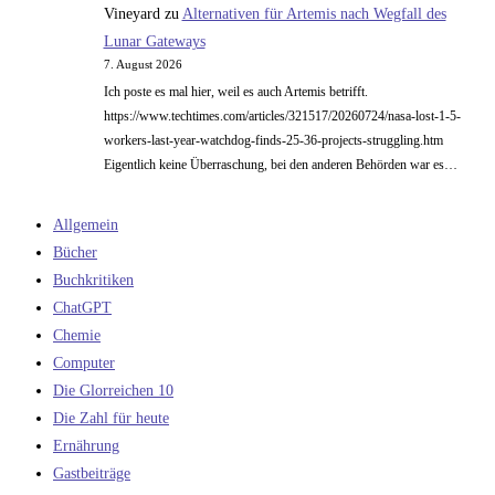
Vineyard
zu
Alternativen für Artemis nach Wegfall des
Lunar Gateways
7. August 2026
Ich poste es mal hier, weil es auch Artemis betrifft.
https://www.techtimes.com/articles/321517/20260724/nasa-lost-1-5-
workers-last-year-watchdog-finds-25-36-projects-struggling.htm
Eigentlich keine Überraschung, bei den anderen Behörden war es…
Allgemein
Bücher
Buchkritiken
ChatGPT
Chemie
Computer
Die Glorreichen 10
Die Zahl für heute
Ernährung
Gastbeiträge