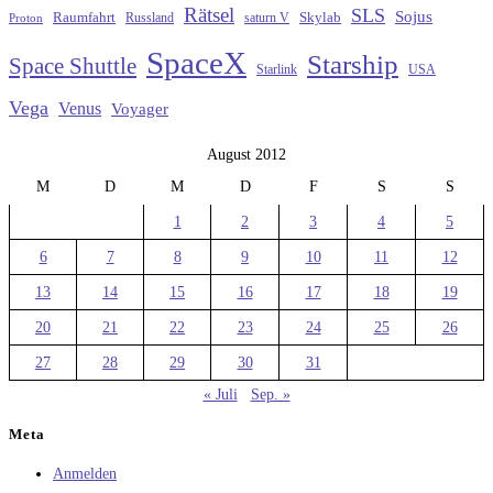
Rätsel
SLS
Sojus
Raumfahrt
Russland
saturn V
Skylab
Proton
SpaceX
Starship
Space Shuttle
Starlink
USA
Vega
Venus
Voyager
August 2012
M
D
M
D
F
S
S
1
2
3
4
5
6
7
8
9
10
11
12
13
14
15
16
17
18
19
20
21
22
23
24
25
26
27
28
29
30
31
« Juli
Sep. »
Meta
Anmelden