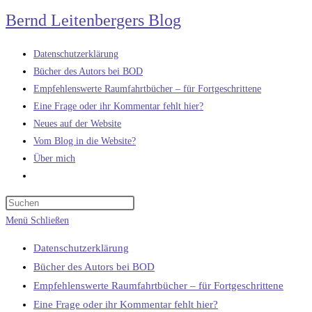
Zum
Bernd Leitenbergers Blog
Inhalt
springen
Datenschutzerklärung
Bücher des Autors bei BOD
Empfehlenswerte Raumfahrtbücher – für Fortgeschrittene
Eine Frage oder ihr Kommentar fehlt hier?
Neues auf der Website
Vom Blog in die Website?
Über mich
Website-
Suche
umschalten
Menü
Schließen
Datenschutzerklärung
Bücher des Autors bei BOD
Empfehlenswerte Raumfahrtbücher – für Fortgeschrittene
Eine Frage oder ihr Kommentar fehlt hier?