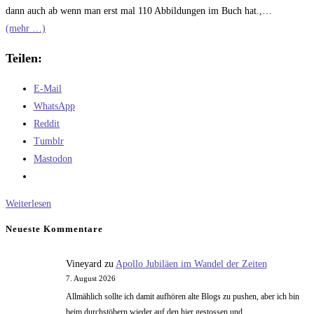
dann auch ab wenn man erst mal 110 Abbildungen im Buch hat.,…
(mehr …)
Teilen:
E-Mail
WhatsApp
Reddit
Tumblr
Mastodon
Es
Weiterlesen
ist
Neueste Kommentare
unterwegs…
Vineyard
zu
Apollo Jubiläen im Wandel der Zeiten
7. August 2026
Allmählich sollte ich damit aufhören alte Blogs zu pushen, aber ich bin
beim durchstöbern wieder auf den hier gestossen und..…