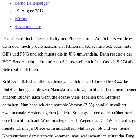
Beitrags-
Bernd Leitenberger
Autor:
Beitrag
19. August 2012
veröffentlicht:
Beitrags-
Bücher
Kategorie:
Beitrags-
4 Kommentare
Kommentare:
Das neueste Buch über Curiosity und Phobos Grunt. Am Schluss wurde es
dann doch noch problematisch, erst fehlten im Korrekturblock bestimmte
GIFs und PNG und ich musste die in JPG umwandeln. Dann reagierte der
BOD Server nicht mehr und zum Schluss stellte ich fest, dass ab S.274 alle
Seitenzahlen fehlten.
Schlussendlich sind alle Probleme gelöst inklusive LibreOffice 3.44 das
plötzlich bei genau diesem Manuskript abstürzt, nicht aber bei einem meiner
anderen Bücher, auch wenn die ebenso viele Tabellen und Grafiken
enthalten. Nun habe ich eine portable Version (3.55) parallel installiert,
zwei normale Versionen gehen ja nicht. So langsam denke ich drüber nach
ob ich nicht doch auf Word umsteigen soll. Wegen des DHBW Lehrauftrags
musste ich mir ja Office extra anschaffen. Mal fragen ob und wie meine
Korrekturleser damit zurecht kommen, aber wahrscheinlich stürzt das Ding