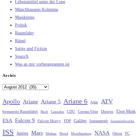
Lebensmittel unter der Lupe
Münchhausens Kolumne
Musiktipps
Politik
Raumfahrt
Rätsel
Satire und Fiction
SpaceX
Was an mir vorbeigegangen ist
Archiv
Archiv
Ariane 6
Apollo
ATV
Ariane
Ariane 5
Atlas
Elon Musk
Dragon
bemannte Raumfahrt
CDU
Buch
Cannabis
Corona-Virus
Falcon 9
ESA
Galileo
FDP
Falcon Heavy
Ionenantrieb
Ionentriebwerke
ISS
Mars
NASA
Jupiter
Orion
Methan
Mond
PC
Mondlandung