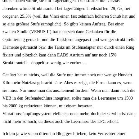
solche bauen würde, sie mit Lagerfähigen Triebstoffen die Nutzlast
absenken würde Strukturanteil bei lagerfähigen Treibstoffen: 29,7%, bei
orogenen 25,5% (weil das Vinci einen fast zehnfach höheren Schub hat und
so eine größere Stufe ermöglicht). So gibts keinen Auftrag. Bei einer
zweiten Studie (VENUS II) hat man sich dann Gedanken für die
Optimierung gemacht und die Tankform angepasst und weniger strukturelle
Elemente gebraucht bzw. die Tanks im Stufenadapter nur durch einen Ring
fixiert und plötzlich kam dann EADS Astrium auf nur noch 15%
Strukturanteil – doppelt so wenig wie vorher…
Genützt hat es nichts, weil die Stufe nun immer noch nur wenige Hundert
Kilo mehr Nutzlast gebracht hätte. Abes es zeigt, die Firma kann es, wenn
sie muss. Nur muss man das anscheinend fordern. Wenn man dann noch die
VEB in den Stufenabschluss integriert, sollte man die Leermasse um 1500
bis 2000 kg reduzieren können, mit einem besseren
Vibrationsdämpfungssystem vielleicht noch mehr, doch der Grwinn ist dann
nicht mehr so hoch, da dieses auch die Leermasse der EPC erhöht.
Ich bin ja wie schon öfters im Blog geschrieben, kein Verfechter einer