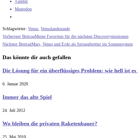
Tumblr
Mastodon
Schlagwörter
:
Venus
,
Venuslandesonde
Weitere
Vorheriger Beitrag
Meine Favoriten für die nächsten Discoverymissionen
Artikel
Nächster Beitrag
Mars, Venus und Erde als Sprungbretter im Sonnensystem
ansehen
Das könnte dir auch gefallen
Die Lösung für ein überflüssiges Problem: wie hell ist 
6. Januar 2020
Immer das alte Spiel
24. Juli 2012
Wo bleiben die privaten Raketenbauer?
25. Mai 2010