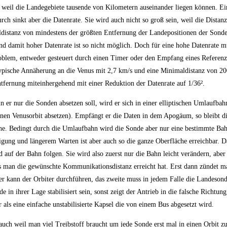
 weil die Landegebiete tausende von Kilometern auseinander liegen können. Ei
h sinkt aber die Datenrate. Sie wird auch nicht so groß sein, weil die Distanz
distanz von mindestens der größten Entfernung der Landepositionen der Sonde
d damit hoher Datenrate ist so nicht möglich. Doch für eine hohe Datenrate m
oblem, entweder gesteuert durch einen Timer oder den Empfang eines Referenz
ypische Annäherung an die Venus mit 2,7 km/s und eine Minimaldistanz von 200
tfernung miteinhergehend mit einer Reduktion der Datenrate auf 1/36².
 er nur die Sonden absetzen soll, wird er sich in einer elliptischen Umlaufbah
inen Venusorbit absetzen). Empfängt er die Daten in dem Apogäum, so bleibt di
äche. Bedingt durch die Umlaufbahn wird die Sonde aber nur eine bestimmte Bah
igung und längerem Warten ist aber auch so die ganze Oberfläche erreichbar. Da
auf der Bahn folgen. Sie wird also zuerst nur die Bahn leicht verändern, aber 
is man die gewünschte Kommunikationsdistanz erreicht hat. Erst dann zündet m
r kann der Orbiter durchführen, das zweite muss in jedem Falle die Landeson
 ihrer Lage stabilisiert sein, sonst zeigt der Antrieb in die falsche Richtung.
ls eine einfache unstabilisierte Kapsel die von einem Bus abgesetzt wird.
 auch weil man viel Treibstoff braucht um jede Sonde erst mal in einen Orbit z