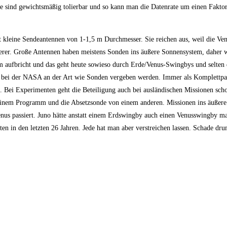
e sind gewichtsmäßig tolierbar und so kann man die Datenrate um einen Faktor
leine Sendeantennen von 1-1,5 m Durchmesser. Sie reichen aus, weil die Venu
hwerer. Große Antennen haben meistens Sonden ins äußere Sonnensystem, daher 
aufbricht und das geht heute sowieso durch Erde/Venus-Swingbys und selten d
r bei der NASA an der Art wie Sonden vergeben werden. Immer als Komplettpa
e. Bei Experimenten geht die Beteiligung auch bei ausländischen Missionen scho
einem Programm und die Absetzsonde von einem anderen. Missionen ins äußer
 Venus passiert. Juno hätte anstatt einem Erdswingby auch einen Venusswingby 
ten in den letzten 26 Jahren. Jede hat man aber verstreichen lassen. Schade dru