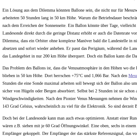
Ein Lösung aus dem Dilemma könnten Ballone sein, die nicht nur für Messz
arbeiteten 50 Stunden lang in 50 km Höhe. Warum die Betriebsdauer beschränk
nach dem Erreichen der Sonnenseite. Ein Ballon könnte über Tage, vielleicht
Landesonde direkt durch die geringe Distanz erhöht er auch die Datenrate vo
Dilemma, dass ein Orbiter ohne komplexe Manöver bald die Landestelle in ni
absetzen und sofort wieder anheben. Er passt das Perigäum, während die Lan
das Landegebiet in nur 200 km Höhe überquert. Doch ein Ballon kann die Dat
Das Problem des Ballons ist, dass die Venusatmosphäre in den Höhen wo die B
blieben in 50 km Höhe. Dort herrschen +75°C und 1,066 Bar. Nach den
Mess
Stunden die eine Sonde maximal arbeiten soll bewegt sich der Ballon also u
sicher von Hügeln oder Bergen absorbiert. Selbst bei 2 Stunden ist sie scho
Windgeschwindigkeiten. Nach den Pionier Venus Messungen nehmen die Wind
143 Grad Celsius, wahrscheinlich zu viel für die Elektronik. So sind derzeit
Doch bei der Landesonde kann man auch etwas optimieren. Anstatt einer Run
wären z.B. sieben mit je 60 Grad Öffnungswinkel. Eine oben, sechs in einem 
Empfänger gekoppelt. Der Empfänger der das stärkste Referenzsignal, das v