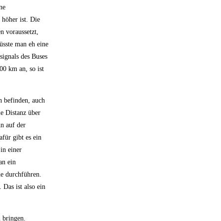
ne
 höher ist. Die
n voraussetzt,
üsste man eh eine
signals des Buses
0 km an, so ist
n befinden, auch
e Distanz über
n auf der
für gibt es ein
in einer
an ein
de durchführen.
 Das ist also ein
u bringen.