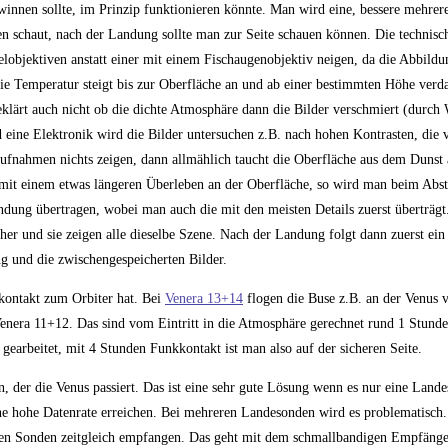
winnen sollte, im Prinzip funktionieren könnte. Man wird eine, bessere mehrer
n schaut, nach der Landung sollte man zur Seite schauen können. Die technis
lobjektiven anstatt einer mit einem Fischaugenobjektiv neigen, da die Abbild
die Temperatur steigt bis zur Oberfläche an und ab einer bestimmten Höhe ver
eklärt auch nicht ob die dichte Atmosphäre dann die Bilder verschmiert (durch
ine Elektronik wird die Bilder untersuchen z.B. nach hohen Kontrasten, die 
Aufnahmen nichts zeigen, dann allmählich taucht die Oberfläche aus dem Dunst 
mit einem etwas längeren Überleben an der Oberfläche, so wird man beim Abst
ndung übertragen, wobei man auch die mit den meisten Details zuerst überträg
rher und sie zeigen alle dieselbe Szene. Nach der Landung folgt dann zuerst ei
ng und die zwischengespeicherten Bilder.
kkontakt zum Orbiter hat. Bei
Venera 13+14
flogen die Buse z.B. an der Venus v
Venera 11+12. Das sind vom Eintritt in die Atmosphäre gerechnet rund 1 Stunde
gearbeitet, mit 4 Stunden Funkkontakt ist man also auf der sicheren Seite.
en, der die Venus passiert. Das ist eine sehr gute Lösung wenn es nur eine Land
ne hohe Datenrate erreichen. Bei mehreren Landesonden wird es problematisch.
en Sonden zeitgleich empfangen. Das geht mit dem schmallbandigen Empfänge