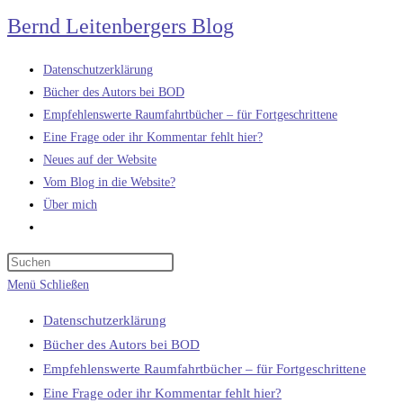
Zum
Bernd Leitenbergers Blog
Inhalt
springen
Datenschutzerklärung
Bücher des Autors bei BOD
Empfehlenswerte Raumfahrtbücher – für Fortgeschrittene
Eine Frage oder ihr Kommentar fehlt hier?
Neues auf der Website
Vom Blog in die Website?
Über mich
Website-
Suche
umschalten
Menü
Schließen
Datenschutzerklärung
Bücher des Autors bei BOD
Empfehlenswerte Raumfahrtbücher – für Fortgeschrittene
Eine Frage oder ihr Kommentar fehlt hier?