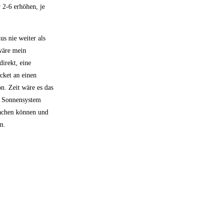
 2-6 erhöhen, je
s nie weiter als
wäre mein
irekt, eine
cket an einen
n. Zeit wäre es das
e Sonnensystem
machen können und
m.