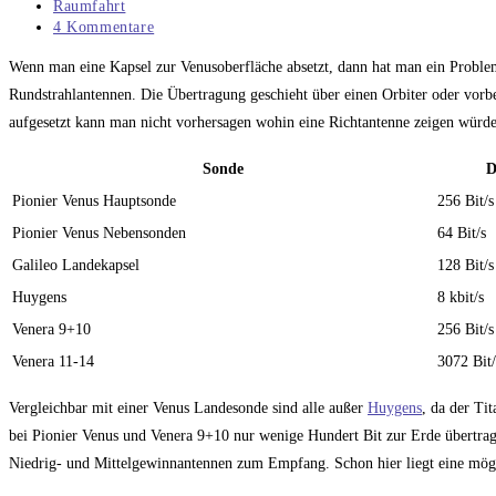
veröffentlicht:
Beitrags-
Raumfahrt
Kategorie:
Beitrags-
4 Kommentare
Kommentare:
Wenn man eine Kapsel zur Venusoberfläche absetzt, dann hat man ein Problem
Rundstrahlantennen. Die Übertragung geschieht über einen Orbiter oder vorb
aufgesetzt kann man nicht vorhersagen wohin eine Richtantenne zeigen würde
Sonde
D
Pionier Venus Hauptsonde
256 Bit/s
Pionier Venus Nebensonden
64 Bit/s
Galileo Landekapsel
128 Bit/s
Huygens
8 kbit/s
Venera 9+10
256 Bit/s
Venera 11-14
3072 Bit/
Vergleichbar mit einer Venus Landesonde sind alle außer
Huygens
, da der Ti
bei Pionier Venus und Venera 9+10 nur wenige Hundert Bit zur Erde übertrag
Niedrig- und Mittelgewinnantennen zum Empfang. Schon hier liegt eine mögl