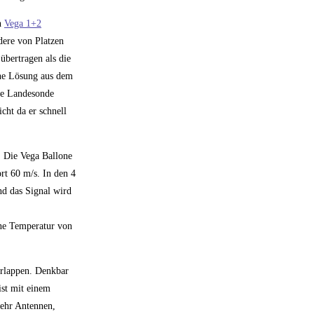
n
Vega 1+2
dere von Platzen
übertragen als die
ine Lösung aus dem
die Landesonde
cht da er schnell
. Die Vega Ballone
rt 60 m/s. In den 4
nd das Signal wird
ne Temperatur von
erlappen. Denkbar
ist mit einem
mehr Antennen,