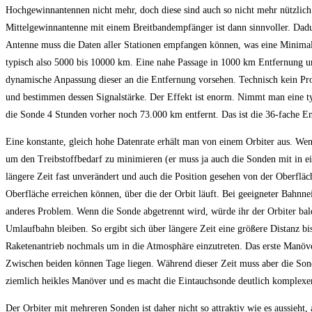
Hochgewinnantennen nicht mehr, doch diese sind auch so nicht mehr nützlich
Mittelgewinnantenne mit einem Breitbandempfänger ist dann sinnvoller. Dadurc
Antenne muss die Daten aller Stationen empfangen können, was eine Minimal
typisch also 5000 bis 10000 km. Eine nahe Passage in 1000 km Entfernung un
dynamische Anpassung dieser an die Entfernung vorsehen. Technisch kein Pr
und bestimmen dessen Signalstärke. Der Effekt ist enorm. Nimmt man eine t
die Sonde 4 Stunden vorher noch 73.000 km entfernt. Das ist die 36-fache En
Eine konstante, gleich hohe Datenrate erhält man von einem Orbiter aus. Wenn
um den Treibstoffbedarf zu minimieren (er muss ja auch die Sonden mit in e
längere Zeit fast unverändert und auch die Position gesehen von der Oberfl
Oberfläche erreichen können, über die der Orbit läuft. Bei geeigneter Bahnne
anderes Problem. Wenn die Sonde abgetrennt wird, würde ihr der Orbiter bald 
Umlaufbahn bleiben. So ergibt sich über längere Zeit eine größere Distanz b
Raketenantrieb nochmals um in die Atmosphäre einzutreten. Das erste Manöve
Zwischen beiden können Tage liegen. Während dieser Zeit muss aber die Sonde in
ziemlich heikles Manöver und es macht die Eintauchsonde deutlich komplexer a
Der Orbiter mit mehreren Sonden ist daher nicht so attraktiv wie es aussieht,