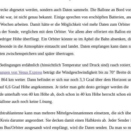
wecke abgesetzt werden, sondern auch Daten sammeln. Die Ballone an Bord vo
t war, ist nicht genau bekannt. Einige sprechen von erschöpften Batterien, an
 Wochen arbeiten. Damit hätte er die Möglichkeit viel mehr Daten zum Orbiter 
n der Sonde, verglichen mit dem Orbiter. Vor allem aber offeriert ein Ballon e
edriger Höhe überfliegt. Ein Orbiter könnte so im Aphel die Bahn absenken, 
desonde in die Atmosphäre eintaucht und landet. Daten empfangen kann dann ni
en zwischenspeichern und später übertragen.
edingungen erdähnlich (hinsichtlich Temperatur und Druck sind) rasch rotiert
ungen von Venus Express
beträgt die Windgeschwindigkeit bis zu 70° Breite do
m 864 km weiter. Dann befindet er sich nur noch 3,3 Grad über dem Horizont u
n auf 6,6 Grad Höhe angekommen. Je tiefer man geht desto geringer werden die
e unterhalb von 40 km Höhe ab, doch schon in 40 km Höhe herrscht schon ei
 Ballone auch noch keine Lösung.
dstrahlantenne kann man mehrere Mittelgewinnantennen einsetzen, die sich üb
Kreis darunter angeordnet. Sie decken damit einen Halbkreis ab. Jeder Sender 
om Bus/Orbiter ausgesandt wird empfängt, wird die Daten senden. Da man so 