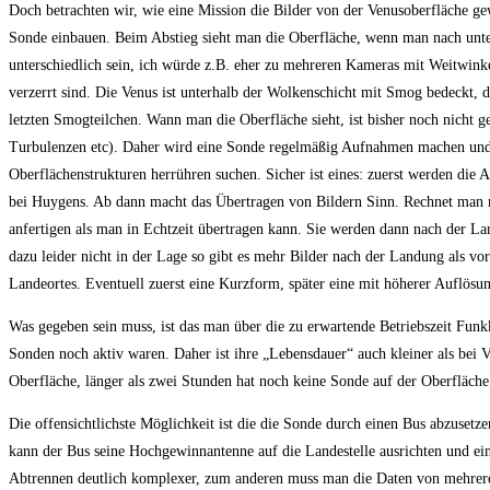
Doch betrachten wir, wie eine Mission die Bilder von der Venusoberfläche ge
Sonde einbauen. Beim Abstieg sieht man die Oberfläche, wenn man nach unte
unterschiedlich sein, ich würde z.B. eher zu mehreren Kameras mit Weitwinke
verzerrt sind. Die Venus ist unterhalb der Wolkenschicht mit Smog bedeckt, 
letzten Smogteilchen. Wann man die Oberfläche sieht, ist bisher noch nicht g
Turbulenzen etc). Daher wird eine Sonde regelmäßig Aufnahmen machen und e
Oberflächenstrukturen herrühren suchen. Sicher ist eines: zuerst werden die 
bei Huygens. Ab dann macht das Übertragen von Bildern Sinn. Rechnet man 
anfertigen als man in Echtzeit übertragen kann. Sie werden dann nach der La
dazu leider nicht in der Lage so gibt es mehr Bilder nach der Landung als vo
Landeortes. Eventuell zuerst eine Kurzform, später eine mit höherer Auflösu
Was gegeben sein muss, ist das man über die zu erwartende Betriebszeit Fun
Sonden noch aktiv waren. Daher ist ihre „Lebensdauer“ auch kleiner als bei 
Oberfläche, länger als zwei Stunden hat noch keine Sonde auf der Oberfläche 
Die offensichtlichste Möglichkeit ist die die Sonde durch einen Bus abzusetz
kann der Bus seine Hochgewinnantenne auf die Landestelle ausrichten und ei
Abtrennen deutlich komplexer, zum anderen muss man die Daten von mehrer