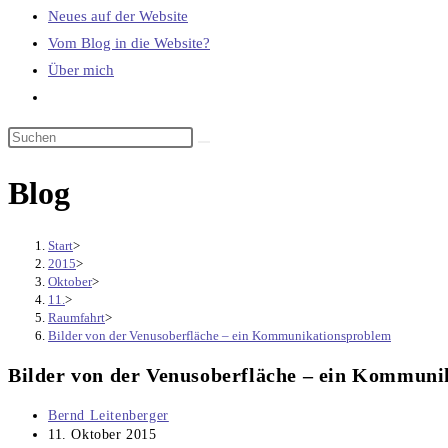
Neues auf der Website
Vom Blog in die Website?
Über mich
Website-
Suche
umschalten
Blog
Start
>
2015
>
Oktober
>
11.
>
Raumfahrt
>
Bilder von der Venusoberfläche – ein Kommunikationsproblem
Bilder von der Venusoberfläche – ein Kommun
Beitrags-
Bernd Leitenberger
Autor:
Beitrag
11. Oktober 2015