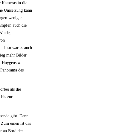
e Kameras in die
che Umsetzung kann
ungen weniger
dampfen auch die
 Winde,
von
auf. so war es auch
ieg mehr Bilder
t. Huygens war
n Panorama des
orbei als die
 bis zur
esonde gibt. Dann
 Zum einen ist das
r an Bord der