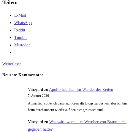
Teilen:
E-Mail
WhatsApp
Reddit
Tumblr
Mastodon
Ein
Weiterlesen
Vorschlag
Neueste Kommentare
für
die
Vineyard
zu
Apollo Jubiläen im Wandel der Zeiten
Ariane
7. August 2026
6
Allmählich sollte ich damit aufhören alte Blogs zu pushen, aber ich bin
beim durchstöbern wieder auf den hier gestossen und..…
Vineyard
zu
Was wäre wenn – es Wernher von Braun nicht
gegeben hätte?