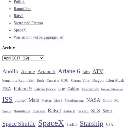
Politik
Raumfahrt
Rätsel
Satire und Fiction
SpaceX
Was an mir vorbeigegangen ist
Archiv
Archiv
Ariane 6
Apollo
ATV
Ariane
Ariane 5
Atlas
Elon Musk
Dragon
bemannte Raumfahrt
CDU
Buch
Cannabis
Corona-Virus
Falcon 9
ESA
Galileo
FDP
Falcon Heavy
Ionenantrieb
Ionentriebwerke
ISS
Mars
NASA
Jupiter
Orion
Methan
Mond
PC
Mondlandung
Rätsel
SLS
Sojus
Raumfahrt
Russland
saturn V
Skylab
Proton
SpaceX
Starship
Space Shuttle
Starlink
USA