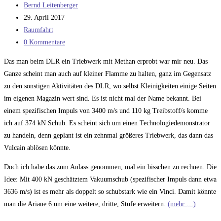
Beitrags-
Bernd Leitenberger
Autor:
Beitrag
29. April 2017
veröffentlicht:
Beitrags-
Raumfahrt
Kategorie:
Beitrags-
0 Kommentare
Kommentare:
Das man beim DLR ein Triebwerk mit Methan erprobt war mir neu. Das
Ganze scheint man auch auf kleiner Flamme zu halten, ganz im Gegensatz
zu den sonstigen Aktivitäten des DLR, wo selbst Kleinigkeiten einige Seiten
im eigenen Magazin wert sind. Es ist nicht mal der Name bekannt. Bei
einem spezifischen Impuls von 3400 m/s und 110 kg Treibstoff/s komme
ich auf 374 kN Schub. Es scheint sich um einen Technologiedemonstrator
zu handeln, denn geplant ist ein zehnmal größeres Triebwerk, das dann das
Vulcain ablösen könnte.
Doch ich habe das zum Anlass genommen, mal ein bisschen zu rechnen. Die
Idee: Mit 400 kN geschätztem Vakuumschub (spezifischer Impuls dann etwa
3636 m/s) ist es mehr als doppelt so schubstark wie ein Vinci. Damit könnte
man die Ariane 6 um eine weitere, dritte, Stufe erweitern.
(mehr …)