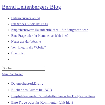
Zum
Bernd Leitenbergers Blog
Inhalt
springen
Datenschutzerklärung
Bücher des Autors bei BOD
Empfehlenswerte Raumfahrtbücher – für Fortgeschrittene
Eine Frage oder ihr Kommentar fehlt hier?
Neues auf der Website
Vom Blog in die Website?
Über mich
Website-
Suche
umschalten
Menü
Schließen
Datenschutzerklärung
Bücher des Autors bei BOD
Empfehlenswerte Raumfahrtbücher – für Fortgeschrittene
Eine Frage oder ihr Kommentar fehlt hier?