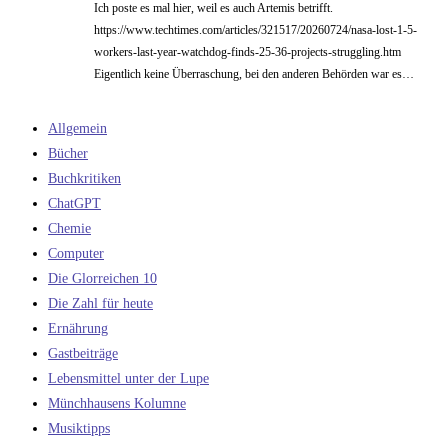
Ich poste es mal hier, weil es auch Artemis betrifft.
https://www.techtimes.com/articles/321517/20260724/nasa-lost-1-5-
workers-last-year-watchdog-finds-25-36-projects-struggling.htm
Eigentlich keine Überraschung, bei den anderen Behörden war es…
Allgemein
Bücher
Buchkritiken
ChatGPT
Chemie
Computer
Die Glorreichen 10
Die Zahl für heute
Ernährung
Gastbeiträge
Lebensmittel unter der Lupe
Münchhausens Kolumne
Musiktipps