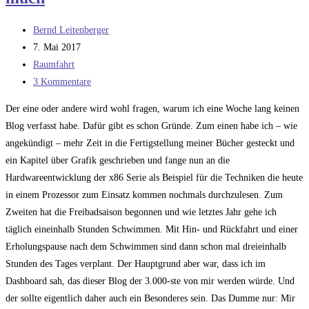
Beitrags-
Bernd Leitenberger
Autor:
Beitrag
7. Mai 2017
veröffentlicht:
Beitrags-
Raumfahrt
Kategorie:
Beitrags-
3 Kommentare
Kommentare:
Der eine oder andere wird wohl fragen, warum ich eine Woche lang keinen
Blog verfasst habe. Dafür gibt es schon Gründe. Zum einen habe ich – wie
angekündigt – mehr Zeit in die Fertigstellung meiner Bücher gesteckt und
ein Kapitel über Grafik geschrieben und fange nun an die
Hardwareentwicklung der x86 Serie als Beispiel für die Techniken die heute
in einem Prozessor zum Einsatz kommen nochmals durchzulesen. Zum
Zweiten hat die Freibadsaison begonnen und wie letztes Jahr gehe ich
täglich eineinhalb Stunden Schwimmen. Mit Hin- und Rückfahrt und einer
Erholungspause nach dem Schwimmen sind dann schon mal dreieinhalb
Stunden des Tages verplant. Der Hauptgrund aber war, dass ich im
Dashboard sah, das dieser Blog der 3.000-ste von mir werden würde. Und
der sollte eigentlich daher auch ein Besonderes sein. Das Dumme nur: Mir