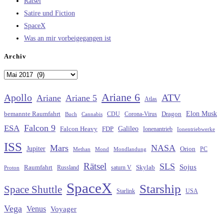
Rätsel
Satire und Fiction
SpaceX
Was an mir vorbeigegangen ist
Archiv
Archiv
Ariane 6
Apollo
ATV
Ariane
Ariane 5
Atlas
Elon Musk
Dragon
bemannte Raumfahrt
CDU
Buch
Cannabis
Corona-Virus
Falcon 9
ESA
Galileo
FDP
Falcon Heavy
Ionenantrieb
Ionentriebwerke
ISS
Mars
NASA
Jupiter
Orion
Methan
Mond
PC
Mondlandung
Rätsel
SLS
Sojus
Raumfahrt
Russland
saturn V
Skylab
Proton
SpaceX
Starship
Space Shuttle
Starlink
USA
Vega
Venus
Voyager