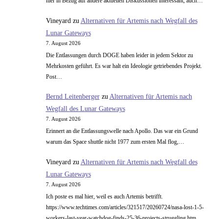
hier in Bezug auf andere aktuellen Diskussionen interessant, auch…
Vineyard
zu
Alternativen für Artemis nach Wegfall des
Lunar Gateways
7. August 2026
Die Entlassungen durch DOGE haben leider in jedem Sektor zu
Mehrkosten geführt. Es war halt ein Ideologie getriebendes Projekt.
Post…
Bernd Leitenberger
zu
Alternativen für Artemis nach
Wegfall des Lunar Gateways
7. August 2026
Erinnert an die Entlassungswelle nach Apollo. Das war ein Grund
warum das Space shuttle nicht 1977 zum ersten Mal flog,…
Vineyard
zu
Alternativen für Artemis nach Wegfall des
Lunar Gateways
7. August 2026
Ich poste es mal hier, weil es auch Artemis betrifft.
https://www.techtimes.com/articles/321517/20260724/nasa-lost-1-5-
workers-last-year-watchdog-finds-25-36-projects-struggling.htm