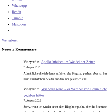
WhatsApp
Reddit
Tumblr
Mastodon
Rocket
Weiterlesen
Science:
Neueste Kommentare
That
don‘t
Vineyard
zu
Apollo Jubiläen im Wandel der Zeiten
impress
7. August 2026
me
Allmählich sollte ich damit aufhören alte Blogs zu pushen, aber ich bin
much
beim durchstöbern wieder auf den hier gestossen und..…
Vineyard
zu
Was wäre wenn – es Wernher von Braun nicht
gegeben hätte?
7. August 2026
Sorry, wenn ich wieder einen alten Blog hochpushe, aber die Prämisse