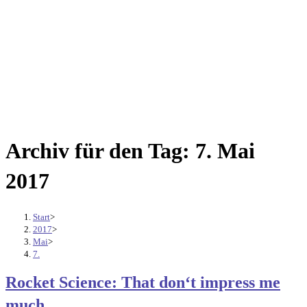
Archiv für den Tag: 7. Mai
2017
Start
>
2017
>
Mai
>
7.
Rocket Science: That don‘t impress me
much