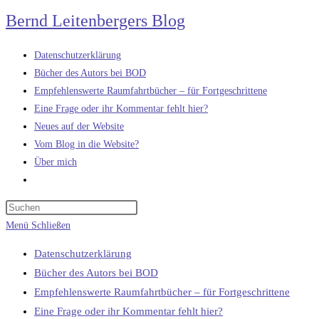
Zum
Bernd Leitenbergers Blog
Inhalt
springen
Datenschutzerklärung
Bücher des Autors bei BOD
Empfehlenswerte Raumfahrtbücher – für Fortgeschrittene
Eine Frage oder ihr Kommentar fehlt hier?
Neues auf der Website
Vom Blog in die Website?
Über mich
Website-
Suche
umschalten
Menü
Schließen
Datenschutzerklärung
Bücher des Autors bei BOD
Empfehlenswerte Raumfahrtbücher – für Fortgeschrittene
Eine Frage oder ihr Kommentar fehlt hier?