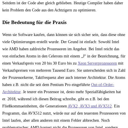
Seitdem ist der Code aber gleich geblieben. Heutige Compiler haben daher
kein Problem den Code aus den Achtzigern zu optimieren.
Die Bedeutung für die Praxis
Wenn sie Software kaufen, dann können sie sich sicher sein, dass diese ohne
viele Optimierungen erstellt wurde. Der Grund ist einfach: Sowohl Intel
wie AMD haben zahlreiche Prozessoren im Angebot. Bei Intel reicht das
von einfachen Atoms in den Celerons mit einem „J“ in der Bezeichnung, für
einen Verkaufspreis von 20 bis 30 Euro bis zu
Xeon Serverprozessoren
mit
Verkaufspreisen von mehreren Tausend Euro. Sie unterscheiden sich in Zahl
der Prozessorkerne, Taktfrequenz aber auch interner Architektur. Die Atoms
haben z.B. nicht die seit dem Pentium Pro eingeführte
Out-of-Order-
Architektur
. Je teurer ein Prozessor ist, desto mehr Spezialfähigkeiten hat
er. 2018, während ich diesen Beitrag schreibe, gibt es z.B. bei den
Fließkommaeinheiten, die Generationen
AVX2, AVX3 und AVX512
. Ein
Programm, das AVX512 nutzt, würde nur auf den teuersten Prozessoren von
Intel laufen, aber allen anderen mit einem Fehler abbrechen. Noch
problematischer: AMD kopiert nicht die Prozessoren von Intel, sondern