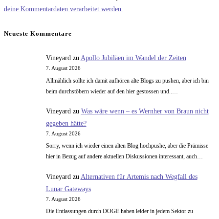
Kommentieren
zum
ein
deine Kommentardaten verarbeitet werden.
ein
Kommentieren
(optional)
ein
Neueste Kommentare
Vineyard
zu
Apollo Jubiläen im Wandel der Zeiten
7. August 2026
Allmählich sollte ich damit aufhören alte Blogs zu pushen, aber ich bin
beim durchstöbern wieder auf den hier gestossen und..…
Vineyard
zu
Was wäre wenn – es Wernher von Braun nicht
gegeben hätte?
7. August 2026
Sorry, wenn ich wieder einen alten Blog hochpushe, aber die Prämisse
hier in Bezug auf andere aktuellen Diskussionen interessant, auch…
Vineyard
zu
Alternativen für Artemis nach Wegfall des
Lunar Gateways
7. August 2026
Die Entlassungen durch DOGE haben leider in jedem Sektor zu