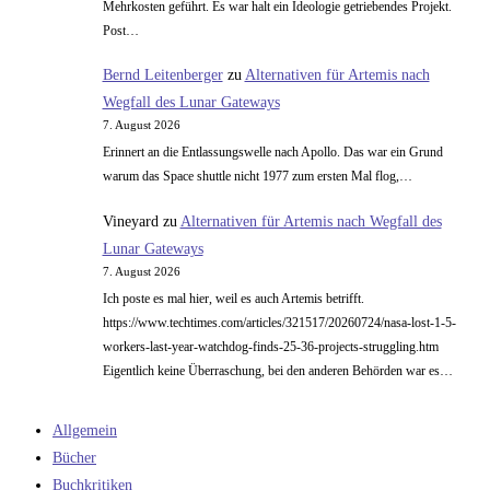
Mehrkosten geführt. Es war halt ein Ideologie getriebendes Projekt.
Post…
Bernd Leitenberger
zu
Alternativen für Artemis nach
Wegfall des Lunar Gateways
7. August 2026
Erinnert an die Entlassungswelle nach Apollo. Das war ein Grund
warum das Space shuttle nicht 1977 zum ersten Mal flog,…
Vineyard
zu
Alternativen für Artemis nach Wegfall des
Lunar Gateways
7. August 2026
Ich poste es mal hier, weil es auch Artemis betrifft.
https://www.techtimes.com/articles/321517/20260724/nasa-lost-1-5-
workers-last-year-watchdog-finds-25-36-projects-struggling.htm
Eigentlich keine Überraschung, bei den anderen Behörden war es…
Allgemein
Bücher
Buchkritiken