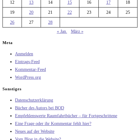
12
13
14
15
16
17
18
19
20
21
22
23
24
25
26
27
28
« Jan.
März »
Meta
Anmelden
Eintrags-Feed
Kommentar-Feed
WordPress.org
Sonstiges
Datenschutzerklärung
Bücher des Autors bei BOD
Empfehlenswerte Raumfahrtbücher – für Fortgeschrittene
Eine Frage oder ihr Kommentar fehlt hier?
Neues auf der Website
Vom Blog in die Website?