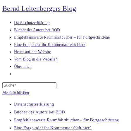
Zum
Bernd Leitenbergers Blog
Inhalt
springen
Datenschutzerklärung
Bücher des Autors bei BOD
Empfehlenswerte Raumfahrtbücher – für Fortgeschrittene
Eine Frage oder ihr Kommentar fehlt hier?
Neues auf der Website
Vom Blog in die Website?
Über mich
Website-
Suche
umschalten
Menü
Schließen
Datenschutzerklärung
Bücher des Autors bei BOD
Empfehlenswerte Raumfahrtbücher – für Fortgeschrittene
Eine Frage oder ihr Kommentar fehlt hier?