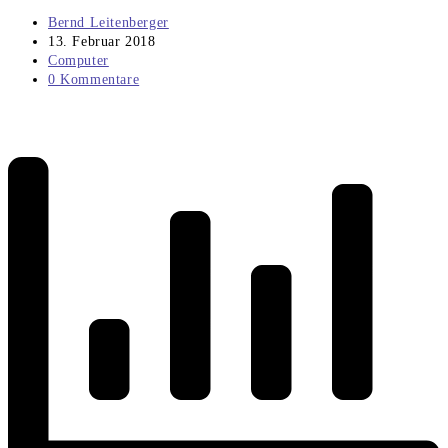
Beitrags-
Bernd Leitenberger
Autor:
Beitrag
13. Februar 2018
veröffentlicht:
Beitrags-
Computer
Kategorie:
Beitrags-
0 Kommentare
Kommentare: