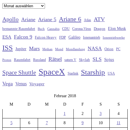
Archiv
Ariane 6
Apollo
ATV
Ariane
Ariane 5
Atlas
Elon Musk
Dragon
bemannte Raumfahrt
CDU
Buch
Cannabis
Corona-Virus
Falcon 9
ESA
Galileo
FDP
Falcon Heavy
Ionenantrieb
Ionentriebwerke
ISS
Mars
NASA
Jupiter
Orion
Methan
Mond
PC
Mondlandung
Rätsel
SLS
Sojus
Raumfahrt
Russland
saturn V
Skylab
Proton
SpaceX
Starship
Space Shuttle
Starlink
USA
Vega
Venus
Voyager
Februar 2018
M
D
M
D
F
S
S
1
2
3
4
5
6
7
8
9
10
11