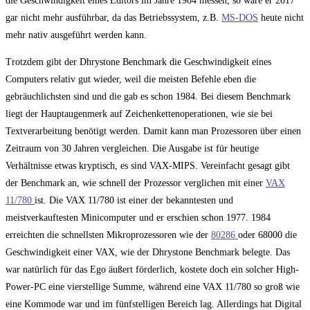
die Geschwindigkeit eines Editors im Jahre 1984 messen, so wäre er 2017
gar nicht mehr ausführbar, da das Betriebssystem, z.B.
MS-DOS
heute nicht
mehr nativ ausgeführt werden kann.
Trotzdem gibt der Dhrystone Benchmark die Geschwindigkeit eines
Computers relativ gut wieder, weil die meisten Befehle eben die
gebräuchlichsten sind und die gab es schon 1984. Bei diesem Benchmark
liegt der Hauptaugenmerk auf Zeichenkettenoperationen, wie sie bei
Textverarbeitung benötigt werden. Damit kann man Prozessoren über einen
Zeitraum von 30 Jahren vergleichen. Die Ausgabe ist für heutige
Verhältnisse etwas kryptisch, es sind VAX-MIPS. Vereinfacht gesagt gibt
der Benchmark an, wie schnell der Prozessor verglichen mit einer
VAX
11/780
ist. Die VAX 11/780 ist einer der bekanntesten und
meistverkauftesten Minicomputer und er erschien schon 1977. 1984
erreichten die schnellsten Mikroprozessoren wie der
80286
oder 68000 die
Geschwindigkeit einer VAX, wie der Dhrystone Benchmark belegte. Das
war natürlich für das Ego äußert förderlich, kostete doch ein solcher High-
Power-PC eine vierstellige Summe, während eine VAX 11/780 so groß wie
eine Kommode war und im fünfstelligen Bereich lag. Allerdings hat Digital