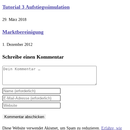
Tutorial 3 Aufstiegssimulation
29. März 2018
Marktbereinigung
1. Dezember 2012
Schreibe einen Kommentar
Kommentar
Gib
deinen
Gib
Namen
deine
Gib
oder
E-
deine
Benutzernamen
Mail-
Website-
zum
Adresse
URL
Diese Website verwendet Akismet, um Spam zu reduzieren.
Erfahre, wie