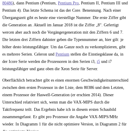
80486
), dann Pentium (Pentium,
Pentium Pro
, Pentium II, Pentium III und
Pentium 4). Das letzte Schema ist das der Core. Benennung. Nach einer
Übergangszeit gibt es heute eine vierstellige Nummer. Die erste Ziffer gibt
die Generation an. Aktuell im Januar 2018 ist die Ziffer „8“. Gefertigt
wercen aber auch noch die Vorgängergeneration mit den Ziffern 6 und 7.
Die letzten drei Ziffern dahinter geben die Typennummer an, hier gilt: je
höher desto leistungsfähiger. Um das Ganze noch zu verkomplizieren, gibt
es mehrere Serien. Celeron und
Pentium
stellen die Einstiegsklasse da, in
der Icore Serie werden die Prozessoren in den Serien i3,
i5
und i7
leistungsfähiger und ganz oben die Xeon Serie für Server.
Oberflächlich betrachtet gibt es einen enormen Geschwindigkeitsunterschied
zwischen dem ersten Prozessor in der Liste, dem 80386 und dem Letzten,
einem Prozessor der Haswell-Generation (er erschien 2014). Dieser
Unterschied relativiert sich, wenn man die VAX-MIPS durch die
Taktfrequenz teilt. Das Ergebnis habe ich in diesem ersten Schaubild
zusammengefasst. Er gibt pro Prozessor die Angabe VAX-MIPS/MHz
wieder. In Diagramm 1 für die nicht optimiere Version, in Diagramm 2 für