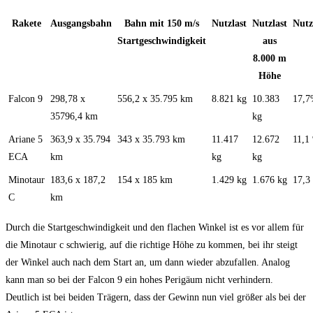
Rakete
Ausgangsbahn
Bahn mit 150 m/s
Nutzlast
Nutzlast
Nutz
Startgeschwindigkeit
aus
8.000 m
Höhe
Falcon 9
298,78 x
556,2 x 35.795 km
8.821 kg
10.383
17,
35796,4 km
kg
Ariane 5
363,9 x 35.794
343 x 35.793 km
11.417
12.672
11,1
ECA
km
kg
kg
Minotaur
183,6 x 187,2
154 x 185 km
1.429 kg
1.676 kg
17,3
C
km
Durch die Startgeschwindigkeit und den flachen Winkel ist es vor allem für
die Minotaur c schwierig, auf die richtige Höhe zu kommen, bei ihr steigt
der Winkel auch nach dem Start an, um dann wieder abzufallen. Analog
kann man so bei der Falcon 9 ein hohes Perigäum nicht verhindern.
Deutlich ist bei beiden Trägern, dass der Gewinn nun viel größer als bei der