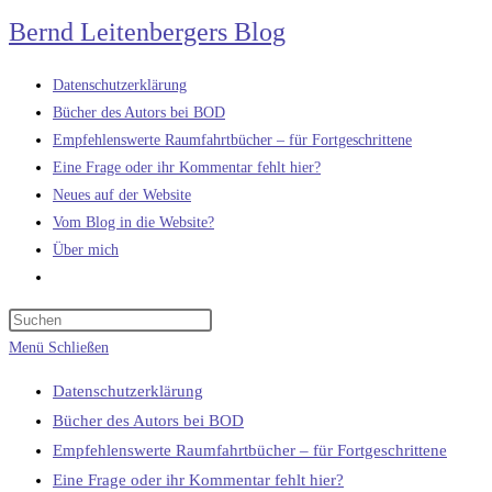
Zum
Bernd Leitenbergers Blog
Inhalt
springen
Datenschutzerklärung
Bücher des Autors bei BOD
Empfehlenswerte Raumfahrtbücher – für Fortgeschrittene
Eine Frage oder ihr Kommentar fehlt hier?
Neues auf der Website
Vom Blog in die Website?
Über mich
Website-
Suche
umschalten
Menü
Schließen
Datenschutzerklärung
Bücher des Autors bei BOD
Empfehlenswerte Raumfahrtbücher – für Fortgeschrittene
Eine Frage oder ihr Kommentar fehlt hier?