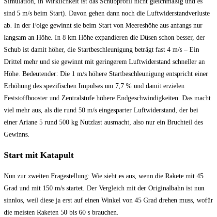
Simulation, in Wirklichkeit ist das Schubprofil nicht gleichmäßig und es
sind 5 m/s beim Start). Davon gehen dann noch die Luftwiderstandverluste
ab. In der Folge gewinnt sie beim Start von Meereshöhe aus anfangs nur
langsam an Höhe. In 8 km Höhe expandieren die Düsen schon besser, der
Schub ist damit höher, die Startbeschleunigung beträgt fast 4 m/s – Ein
Drittel mehr und sie gewinnt mit geringerem Luftwiderstand schneller an
Höhe. Bedeutender: Die 1 m/s höhere Startbeschleunigung entspricht einer
Erhöhung des spezifischen Impulses um 7,7 % und damit erzielen
Feststoffbooster und Zentralstufe höhere Endgeschwindigkeiten. Das macht
viel mehr aus, als die rund 50 m/s eingesparter Luftwiderstand, der bei
einer Ariane 5 rund 500 kg Nutzlast ausmacht, also nur ein Bruchteil des
Gewinns.
Start mit Katapult
Nun zur zweiten Fragestellung: Wie sieht es aus, wenn die Rakete mit 45
Grad und mit 150 m/s startet. Der Vergleich mit der Originalbahn ist nun
sinnlos, weil diese ja erst auf einen Winkel von 45 Grad drehen muss, wofür
die meisten Raketen 50 bis 60 s brauchen.