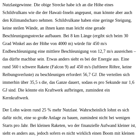
Nutzlastgewinne. Die obige Strecke habe ich an die Höhe eines
Schildvulkans wie die der Hawaii-Inseln angepasst, man könnte aber auch
den Kilimandscharo nehmen. Schildvulkane haben eine geringe Steigung,
keine steilen Wände, an ihnen kann man leicht eine gerade
Beschleunigungsstrecke aufbauen. Bei 8 km Länge (ergibt sich beim 30
Grad Winkel aus der Höhe von 4000 m) würde für 450 m/s
Endbeschleunigung eine mittlere Beschleunigung von 12,7 m/s ausreichen –
das dürfte machbar sein. Etwas anders sieht es bei der Energie aus. Eine
rund 560 t schwere Rakete (Falcon 9) auf 450 m/s (luftleere Röhre, keine
Reibungsverluste) zu beschleunigen erfordert 56,7 GJ. Die verteilen sich
immerhin über 35,5 s die, das Ganze dauert, sodass es pro Sekunde nur 1,6
GJ sind. Die könnte ein Kraftwerk aufbringen, zumindest ein
Kernkraftwerk.
Der Lohn wären rund 25 % mehr Nutzlast. Wahrscheinlich lohnt es sich
dafür nicht, eine so große Anlage zu bauen, zumindest nicht bei wenigen
Starts pro Jahr. Bei kleinen Raketen, wo der finanzielle Aufwand kleiner ist,
sieht es anders aus, jedoch sofern es nicht wirklich einen Boom mit kleinen