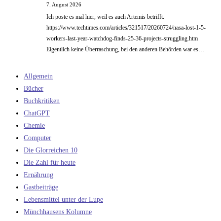
7. August 2026
Ich poste es mal hier, weil es auch Artemis betrifft.
https://www.techtimes.com/articles/321517/20260724/nasa-lost-1-5-
workers-last-year-watchdog-finds-25-36-projects-struggling.htm
Eigentlich keine Überraschung, bei den anderen Behörden war es…
Allgemein
Bücher
Buchkritiken
ChatGPT
Chemie
Computer
Die Glorreichen 10
Die Zahl für heute
Ernährung
Gastbeiträge
Lebensmittel unter der Lupe
Münchhausens Kolumne