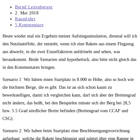
Beitrags-
Bernd Leitenberger
Autor:
Beitrag
2. Mai 2018
veröffentlicht:
Beitrags-
Raumfahrt
Kategorie:
Beitrags-
5 Kommentare
Kommentare:
Heute wieder mal ein Ergebnis meiner Aufstiegssimulation, diesmal will ich
den Nutzlasteffekt, der entsteht, wenn ich eine Rakete aus einem Flugzeug
aus abwerfe, in die zwei Einzelfaktoren aufdröseln und sehen, was
herauskommt. Beide Szenarien sind hypothetisch, also bitte nicht gleich das
in den Kommentaren bringen.
Szenario 1: Wir hätten einen Startplatz in 8.000 m Höhe, also so hoch wie
die höchsten Berge, die es gibt. Das ist an sich schon kaum zu
bewerkstelligen, damit ich vergleichen kann, darf sich aber der Breitengrad
nicht ändern, das heißt, bei den Beispielen müsste sich der Berg bei 28,5
bzw. 5.5 Grad nördlicher Breite befinden (Breitengrad vom CCAF und
CSG).
Szenario 2: Wir haben beim Startplatz eine Beschleunigungsvorrichtung
aufgebaut, welche die Rakete beschleunigt und zuletzt über eine Rampe in