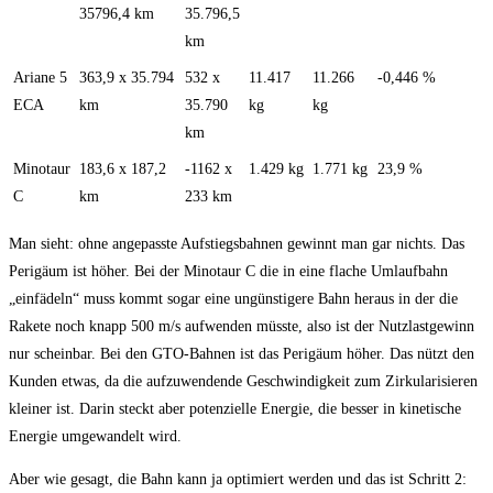
35796,4 km
35.796,5
km
Ariane 5
363,9 x 35.794
532 x
11.417
11.266
-0,446 %
ECA
km
35.790
kg
kg
km
Minotaur
183,6 x 187,2
-1162 x
1.429 kg
1.771 kg
23,9 %
C
km
233 km
Man sieht: ohne angepasste Aufstiegsbahnen gewinnt man gar nichts. Das
Perigäum ist höher. Bei der Minotaur C die in eine flache Umlaufbahn
„einfädeln“ muss kommt sogar eine ungünstigere Bahn heraus in der die
Rakete noch knapp 500 m/s aufwenden müsste, also ist der Nutzlastgewinn
nur scheinbar. Bei den GTO-Bahnen ist das Perigäum höher. Das nützt den
Kunden etwas, da die aufzuwendende Geschwindigkeit zum Zirkularisieren
kleiner ist. Darin steckt aber potenzielle Energie, die besser in kinetische
Energie umgewandelt wird.
Aber wie gesagt, die Bahn kann ja optimiert werden und das ist Schritt 2: