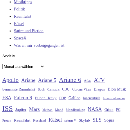
Musiktipps
Politik
Raumfahrt
Rätsel
Satire und Fiction
SpaceX
Was an mir vorbeigegangen ist
Archiv
Archiv
Ariane 6
Apollo
ATV
Ariane
Ariane 5
Atlas
Elon Musk
Dragon
bemannte Raumfahrt
CDU
Buch
Cannabis
Corona-Virus
Falcon 9
ESA
Galileo
FDP
Falcon Heavy
Ionenantrieb
Ionentriebwerke
ISS
Mars
NASA
Jupiter
Orion
Methan
Mond
PC
Mondlandung
Rätsel
SLS
Sojus
Raumfahrt
Russland
saturn V
Skylab
Proton