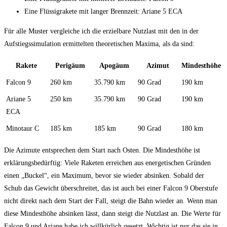
Eine Flüssigrakete mit langer Brennzeit: Ariane 5 ECA
Für alle Muster vergleiche ich die erzielbare Nutzlast mit den in der
Aufstiegssimulation ermittelten theoretischen Maxima, als da sind:
Rakete
Perigäum
Apogäum
Azimut
Mindesthöhe
Falcon 9
260 km
35.790 km
90 Grad
190 km
Ariane 5
250 km
35.790 km
90 Grad
190 km
ECA
Minotaur C
185 km
185 km
90 Grad
180 km
Die Azimute entsprechen dem Start nach Osten. Die Mindesthöhe ist
erklärungsbedürftig: Viele Raketen erreichen aus energetischen Gründen
einen „Buckel“, ein Maximum, bevor sie wieder absinken. Sobald der
Schub das Gewicht überschreitet, das ist auch bei einer Falcon 9 Oberstufe
nicht direkt nach dem Start der Fall, steigt die Bahn wieder an. Wenn man
diese Mindesthöhe absinken lässt, dann steigt die Nutzlast an. Die Werte für
Falcon 9 und Ariane habe ich willkürlich gesetzt. Wichtig ist nur das sie in