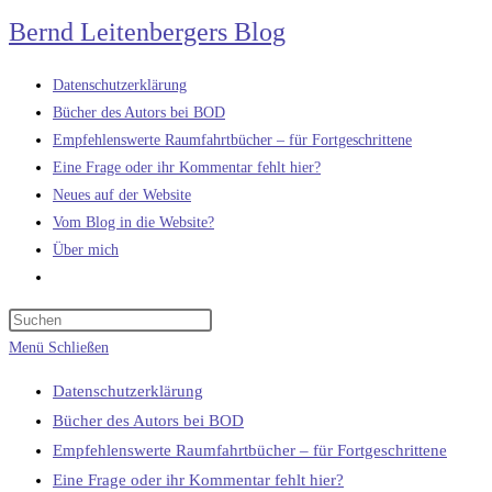
Zum
Bernd Leitenbergers Blog
Inhalt
springen
Datenschutzerklärung
Bücher des Autors bei BOD
Empfehlenswerte Raumfahrtbücher – für Fortgeschrittene
Eine Frage oder ihr Kommentar fehlt hier?
Neues auf der Website
Vom Blog in die Website?
Über mich
Website-
Suche
umschalten
Menü
Schließen
Datenschutzerklärung
Bücher des Autors bei BOD
Empfehlenswerte Raumfahrtbücher – für Fortgeschrittene
Eine Frage oder ihr Kommentar fehlt hier?