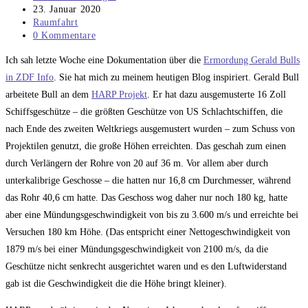
Autor:
Beitrag
23. Januar 2020
veröffentlicht:
Beitrags-
Raumfahrt
Kategorie:
Beitrags-
0 Kommentare
Kommentare:
Ich sah letzte Woche eine Dokumentation über die
Ermordung Gerald Bulls
in ZDF Info
. Sie hat mich zu meinem heutigen Blog inspiriert. Gerald Bull
arbeitete Bull an dem
HARP Projekt
. Er hat dazu ausgemusterte 16 Zoll
Schiffsgeschütze – die größten Geschütze von US Schlachtschiffen, die
nach Ende des zweiten Weltkriegs ausgemustert wurden – zum Schuss von
Projektilen genutzt, die große Höhen erreichten. Das geschah zum einen
durch Verlängern der Rohre von 20 auf 36 m. Vor allem aber durch
unterkalibrige Geschosse – die hatten nur 16,8 cm Durchmesser, während
das Rohr 40,6 cm hatte. Das Geschoss wog daher nur noch 180 kg, hatte
aber eine Mündungsgeschwindigkeit von bis zu 3.600 m/s und erreichte bei
Versuchen 180 km Höhe. (Das entspricht einer Nettogeschwindigkeit von
1879 m/s bei einer Mündungsgeschwindigkeit von 2100 m/s, da die
Geschütze nicht senkrecht ausgerichtet waren und es den Luftwiderstand
gab ist die Geschwindigkeit die die Höhe bringt kleiner).