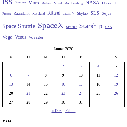
ISS
Mars
NASA
Jupiter
Orion
Methan
Mond
PC
Mondlandung
Rätsel
SLS
Sojus
Raumfahrt
Russland
saturn V
Skylab
Proton
SpaceX
Starship
Space Shuttle
Starlink
USA
Vega
Venus
Voyager
Januar 2020
M
D
M
D
F
S
S
1
2
3
4
5
6
7
8
9
10
11
12
13
14
15
16
17
18
19
20
21
22
23
24
25
26
27
28
29
30
31
« Dez.
Feb. »
Meta