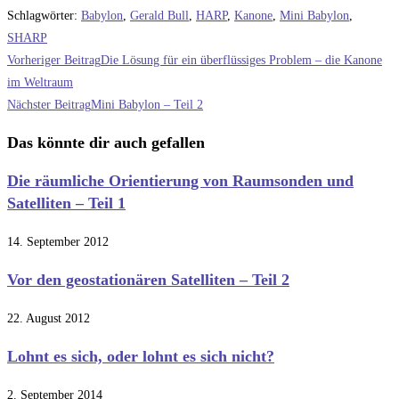
Schlagwörter
:
Babylon
,
Gerald Bull
,
HARP
,
Kanone
,
Mini Babylon
,
SHARP
Weitere
Vorheriger Beitrag
Die Lösung für ein überflüssiges Problem – die Kanone
Artikel
im Weltraum
Nächster Beitrag
Mini Babylon – Teil 2
ansehen
Das könnte dir auch gefallen
Die räumliche Orientierung von Raumsonden und
Satelliten – Teil 1
14. September 2012
Vor den geostationären Satelliten – Teil 2
22. August 2012
Lohnt es sich, oder lohnt es sich nicht?
2. September 2014