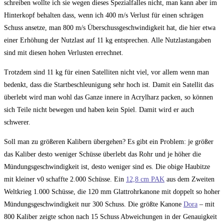
schreiben wollte ich sie wegen dieses Spezialfalles nicht, man kann aber im
Hinterkopf behalten dass, wenn ich 400 m/s Verlust für einen schrägen
Schuss ansetze, man 800 m/s Überschussgeschwindigkeit hat, die hier etwa
einer Erhöhung der Nutzlast auf 11 kg entsprechen. Alle Nutzlastangaben
sind mit diesen hohen Verlusten errechnet.
Trotzdem sind 11 kg für einen Satelliten nicht viel, vor allem wenn man
bedenkt, dass die Startbeschleunigung sehr hoch ist. Damit ein Satellit das
überlebt wird man wohl das Ganze innere in Acrylharz packen, so können
sich Teile nicht bewegen und haben kein Spiel. Damit wird er auch
schwerer.
Soll man zu größeren Kalibern übergehen? Es gibt ein Problem: je größer
das Kaliber desto weniger Schüsse überlebt das Rohr und je höher die
Mündungsgeschwindigkeit ist, desto weniger sind es. Die obige Haubitze
mit kleiner v0 schaffte 2.000 Schüsse. Ein
12,8 cm PAK
aus dem Zweiten
Weltkrieg 1.000 Schüsse, die 120 mm Glattrohrkanone mit doppelt so hoher
Mündungsgeschwindigkeit nur 300 Schuss. Die größte Kanone
Dora
– mit
800 Kaliber zeigte schon nach 15 Schuss Abweichungen in der Genauigkeit