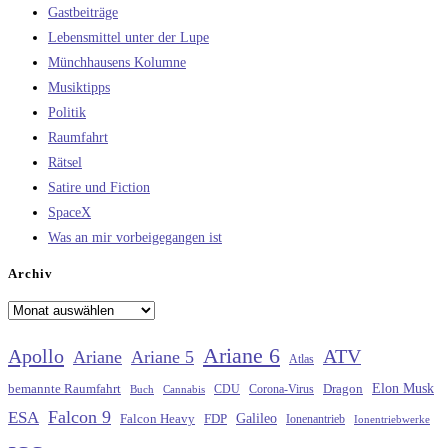
Gastbeiträge
Lebensmittel unter der Lupe
Münchhausens Kolumne
Musiktipps
Politik
Raumfahrt
Rätsel
Satire und Fiction
SpaceX
Was an mir vorbeigegangen ist
Archiv
Archiv
Ariane 6
Apollo
ATV
Ariane
Ariane 5
Atlas
Elon Musk
Dragon
bemannte Raumfahrt
CDU
Buch
Cannabis
Corona-Virus
Falcon 9
ESA
Galileo
FDP
Falcon Heavy
Ionenantrieb
Ionentriebwerke