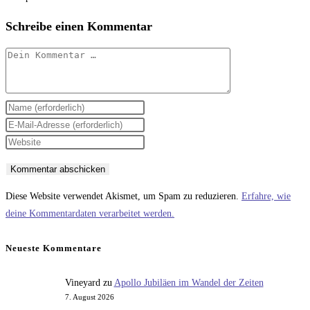
Schreibe einen Kommentar
Kommentar
Gib
deinen
Gib
Namen
deine
Gib
oder
E-
deine
Benutzernamen
Mail-
Website-
zum
Adresse
URL
Diese Website verwendet Akismet, um Spam zu reduzieren.
Erfahre, wie
Kommentieren
zum
ein
deine Kommentardaten verarbeitet werden.
ein
Kommentieren
(optional)
ein
Neueste Kommentare
Vineyard
zu
Apollo Jubiläen im Wandel der Zeiten
7. August 2026