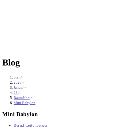
Blog
Start
>
2020
>
Januar
>
23.
>
Raumfahrt
>
Mini Babylon
Mini Babylon
Beitrags-
Bernd Leitenberger