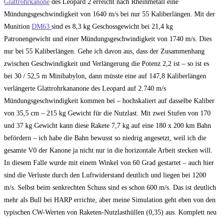
Glattrohrkanone
des Leopard 2 erreicht nach Rheinmetall eine
Mündungsgeschwindigkeit von 1640 m/s bei nur 55 Kaliberlängen. Mit der
Munition
DM63
sind es 8,3 kg Geschossgewicht bei 21,4 kg
Patronengewicht und einer Mündungsgeschwindigkeit von 1740 m/s. Dies
nur bei 55 Kaliberlängen. Gehe ich davon aus, dass der Zusammenhang
zwischen Geschwindigkeit und Verlängerung die Potenz 2,2 ist – so ist es
bei 30 / 52,5 m Minibabylon, dann müsste eine auf 147,8 Kaliberlängen
verlängerte Glattrohrkananone des Leopard auf 2.740 m/s
Mündungsgeschwindigkeit kommen bei – hochskaliert auf dasselbe Kaliber
von 35,5 cm – 215 kg Gewicht für die Nutzlast. Mit zwei Stufen von 170
und 37 kg Gewicht kann diese Rakete 7,7 kg auf eine 180 x 200 km Bahn
befördern – ich habe die Bahn bewusst so niedrig angesetzt, weil ich die
gesamte V0 der Kanone ja nicht nur in die horizontale Arbeit stecken will.
In diesem Falle wurde mit einem Winkel von 60 Grad gestartet – auch hier
sind die Verluste durch den Luftwiderstand deutlich und liegen bei 1200
m/s. Selbst beim senkrechten Schuss sind es schon 600 m/s. Das ist deutlich
mehr als Bull bei HARP errichte, aber meine Simulation geht eben von den
typischen CW-Werten von Raketen-Nutzlasthüllen (0,35) aus. Komplett neu