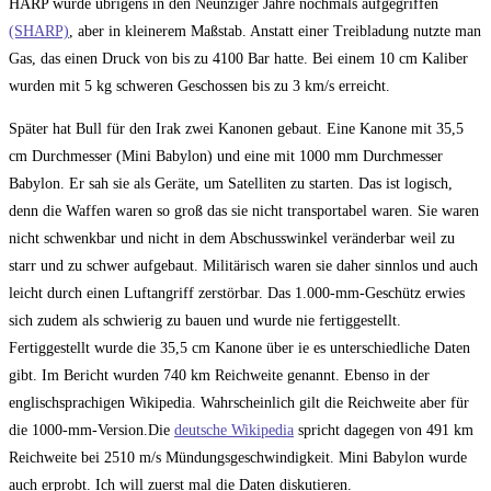
HARP wurde übrigens in den Neunziger Jahre nochmals aufgegriffen
(SHARP)
, aber in kleinerem Maßstab. Anstatt einer Treibladung nutzte man
Gas, das einen Druck von bis zu 4100 Bar hatte. Bei einem 10 cm Kaliber
wurden mit 5 kg schweren Geschossen bis zu 3 km/s erreicht.
Später hat Bull für den Irak zwei Kanonen gebaut. Eine Kanone mit 35,5
cm Durchmesser (Mini Babylon) und eine mit 1000 mm Durchmesser
Babylon. Er sah sie als Geräte, um Satelliten zu starten. Das ist logisch,
denn die Waffen waren so groß das sie nicht transportabel waren. Sie waren
nicht schwenkbar und nicht in dem Abschusswinkel veränderbar weil zu
starr und zu schwer aufgebaut. Militärisch waren sie daher sinnlos und auch
leicht durch einen Luftangriff zerstörbar. Das 1.000-mm-Geschütz erwies
sich zudem als schwierig zu bauen und wurde nie fertiggestellt.
Fertiggestellt wurde die 35,5 cm Kanone über ie es unterschiedliche Daten
gibt. Im Bericht wurden 740 km Reichweite genannt. Ebenso in der
englischsprachigen Wikipedia. Wahrscheinlich gilt die Reichweite aber für
die 1000-mm-Version.Die
deutsche Wikipedia
spricht dagegen von 491 km
Reichweite bei 2510 m/s Mündungsgeschwindigkeit. Mini Babylon wurde
auch erprobt. Ich will zuerst mal die Daten diskutieren.