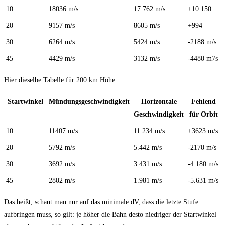
10
18036 m/s
17.762 m/s
+10.150
20
9157 m/s
8605 m/s
+994
30
6264 m/s
5424 m/s
-2188 m/s
45
4429 m/s
3132 m/s
-4480 m7s
Hier dieselbe Tabelle für 200 km Höhe:
Startwinkel
Mündungsgeschwindigkeit
Horizontale
Fehlend
Geschwindigkeit
für Orbit
10
11407 m/s
11.234 m/s
+3623 m/s
20
5792 m/s
5.442 m/s
-2170 m/s
30
3692 m/s
3.431 m/s
-4.180 m/s
45
2802 m/s
1.981 m/s
-5.631 m/s
Das heißt, schaut man nur auf das minimale dV, dass die letzte Stufe
aufbringen muss, so gilt: je höher die Bahn desto niedriger der Startwinkel