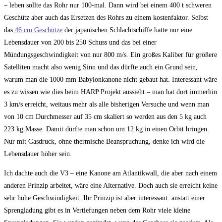
– leben sollte das Rohr nur 100-mal. Dann wird bei einem 400 t schweren
Geschütz aber auch das Ersetzen des Rohrs zu einem kostenfaktor. Selbst
das
46 cm Geschütze
der japanischen Schlachtschiffe hatte nur eine
Lebensdauer von 200 bis 250 Schuss und das bei einer
Mündungsgeschwindigkeit von nur 800 m/s. Ein großes Kaliber für größere
Satelliten macht also wenig Sinn und das dürfte auch ein Grund sein,
warum man die 1000 mm Babylonkanone nicht gebaut hat. Interessant wäre
es zu wissen wie dies beim HARP Projekt aussieht – man hat dort immerhin
3 km/s erreicht, weitaus mehr als alle bisherigen Versuche und wenn man
von 10 cm Durchmesser auf 35 cm skaliert so werden aus den 5 kg auch
223 kg Masse. Damit dürfte man schon um 12 kg in einen Orbit bringen.
Nur mit Gasdruck, ohne thermische Beanspruchung, denke ich wird die
Lebensdauer höher sein.
Ich dachte auch die V3 – eine Kanone am Atlantikwall, die aber nach einem
anderen Prinzip arbeitet, wäre eine Alternative. Doch auch sie erreicht keine
sehr hohe Geschwindigkeit. Ihr Prinzip ist aber interessant: anstatt einer
Sprengladung gibt es in Vertiefungen neben dem Rohr viele kleine