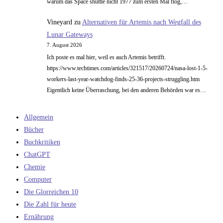
warum das Space shuttle nicht 1977 zum ersten Mal flog,…
Vineyard
zu
Alternativen für Artemis nach Wegfall des
Lunar Gateways
7. August 2026
Ich poste es mal hier, weil es auch Artemis betrifft.
https://www.techtimes.com/articles/321517/20260724/nasa-lost-1-5-
workers-last-year-watchdog-finds-25-36-projects-struggling.htm
Eigentlich keine Überraschung, bei den anderen Behörden war es…
Allgemein
Bücher
Buchkritiken
ChatGPT
Chemie
Computer
Die Glorreichen 10
Die Zahl für heute
Ernährung