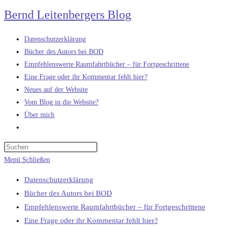
Zum
Bernd Leitenbergers Blog
Inhalt
springen
Datenschutzerklärung
Bücher des Autors bei BOD
Empfehlenswerte Raumfahrtbücher – für Fortgeschrittene
Eine Frage oder ihr Kommentar fehlt hier?
Neues auf der Website
Vom Blog in die Website?
Über mich
Website-
Suche
umschalten
Menü
Schließen
Datenschutzerklärung
Bücher des Autors bei BOD
Empfehlenswerte Raumfahrtbücher – für Fortgeschrittene
Eine Frage oder ihr Kommentar fehlt hier?