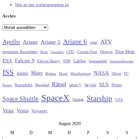
Was an mir vorbeigegangen ist
Archiv
Archiv
Ariane 6
Apollo
ATV
Ariane
Ariane 5
Atlas
Elon Musk
Dragon
bemannte Raumfahrt
CDU
Buch
Cannabis
Corona-Virus
Falcon 9
ESA
Galileo
FDP
Falcon Heavy
Ionenantrieb
Ionentriebwerke
ISS
Mars
NASA
Jupiter
Orion
Methan
Mond
PC
Mondlandung
Rätsel
SLS
Sojus
Raumfahrt
Russland
saturn V
Skylab
Proton
SpaceX
Starship
Space Shuttle
Starlink
USA
Vega
Venus
Voyager
August 2020
M
D
M
D
F
S
S