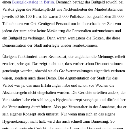
einen
Bussgeldkatalog in Berlin
. Demnach beträgt das Bußgeld sowohl bei
Verstoß gegen die Maskenpflicht wie Nichteinheiten des Mindestabstandes
jeweils 50 bis 100 Euro. Es waren 3.000 Polizisten bei geschätzten 38.000
Teilnehmern vor Ort. Genügend Personal um in überschaubarer Zeit von
jedem der zumindest keine Maske trug die Personalien aufzunehmen und
ein Bußgeld zu verhängen. Dann wären wenigstens die Kosten, die diese
Demonstration der Stadt auferlegte wieder reinbekommen.
Übrigens funktioniert unser Rechtsstaat, der angeblich die Meinungsfreiheit
zensiert, sehr gut. Das zeigt nicht nur, dass vorher schon Demonstrationen
genehmigt wurden, obwohl sie als Großveranstaltungen eigentlich verboten
wären, sondern auch diese Demo. Die Argumentation der Stadt für das
Verbot war ja, das man Erfahrungen habe und schon vor Wochen die
Abstandsregeln nicht eingehalten wurden. Die Gerichte urteilten anders, der
Veranstalter habe ein schlüssiges Hygienekonzept vorgelegt und dürfe daher
die Veranstaltung durchführen. Also pro Veranstalter in der Annahme, das er
sein eigenes Konzept auch umsetzt. Nur wenn man sich an das eigene
Hygienekonzept nicht hält, wird das auch schnell zum Bumerang. So
entschied heute ein Gericht, das auch das Lager der Demonstranten wegen