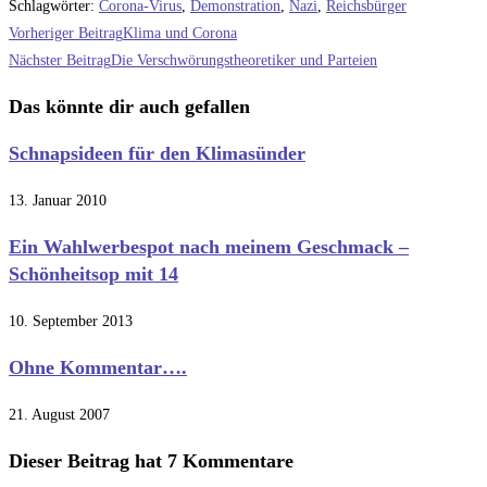
Schlagwörter
:
Corona-Virus
,
Demonstration
,
Nazi
,
Reichsbürger
Weitere
Vorheriger Beitrag
Klima und Corona
Artikel
Nächster Beitrag
Die Verschwörungstheoretiker und Parteien
ansehen
Das könnte dir auch gefallen
Schnapsideen für den Klimasünder
13. Januar 2010
Ein Wahlwerbespot nach meinem Geschmack –
Schönheitsop mit 14
10. September 2013
Ohne Kommentar….
21. August 2007
Dieser Beitrag hat 7 Kommentare