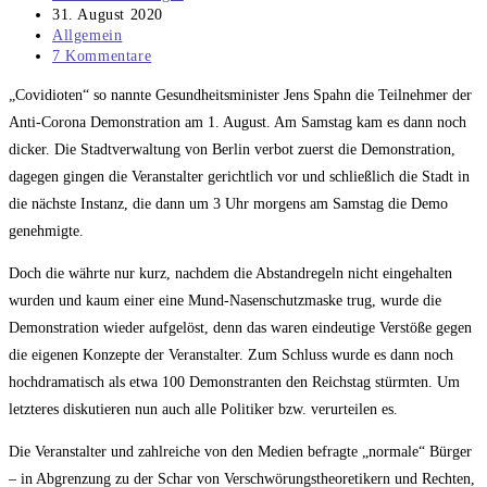
Autor:
Beitrag
31. August 2020
veröffentlicht:
Beitrags-
Allgemein
Kategorie:
Beitrags-
7 Kommentare
Kommentare:
„Covidioten“ so nannte Gesundheitsminister Jens Spahn die Teilnehmer der
Anti-Corona Demonstration am 1. August. Am Samstag kam es dann noch
dicker. Die Stadtverwaltung von Berlin verbot zuerst die Demonstration,
dagegen gingen die Veranstalter gerichtlich vor und schließlich die Stadt in
die nächste Instanz, die dann um 3 Uhr morgens am Samstag die Demo
genehmigte.
Doch die währte nur kurz, nachdem die Abstandregeln nicht eingehalten
wurden und kaum einer eine Mund-Nasenschutzmaske trug, wurde die
Demonstration wieder aufgelöst, denn das waren eindeutige Verstöße gegen
die eigenen Konzepte der Veranstalter. Zum Schluss wurde es dann noch
hochdramatisch als etwa 100 Demonstranten den Reichstag stürmten. Um
letzteres diskutieren nun auch alle Politiker bzw. verurteilen es.
Die Veranstalter und zahlreiche von den Medien befragte „normale“ Bürger
– in Abgrenzung zu der Schar von Verschwörungstheoretikern und Rechten,