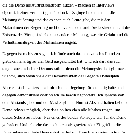
die die Demo als Auftrittsplattform nutzen – machen in Interviews
eigentlich einen vernünftigen Eindruck. Es ginge ihnen nur um die
Meinungsäußerung und das es eben auch Leute gibt, die mit den
Maßnahmen der Regierung nicht einverstanden sind. Sie bestreiten nicht die
Existenz des Virus, sind eben nur anderer Meinung, was die Gefahr und die
Verhältnismäßigkeit der Maßnahmen angeht.
Dagegen ist nichts zu sagen. Ich finde auch das man zu schnell und zu
gie0ßkannenartig zu viel Geld ausgeschüttet hat. Und ich darf das auch
sagen, auch auf einer Demonstration, denn die Meinungsfreiheit gilt nach
wie vor, auch wenn viele der Demonstranten das Gegenteil behaupten.
Aber es ist ein Unterschied, ob ich eine Regelung für unsinnig halte und
dagegen demonstriere oder ob ich sie bewusst ignoriere. Ich spreche von
dem Abstandsgebot und der Maskenpflicht. Nun ist Abstand halten bei einer
Demo schwer möglich, aber dann sollten eben alle Masken tragen, um
diesen Schutz zu haben. Nur eines der beiden Konzepte war für die Demo
gefordert. Und ich sehe das auch nicht als gravierenden Eingriff in die
Privatsphäre ein. Jede Demonstration hat mit Einschränkungen zu tun. So