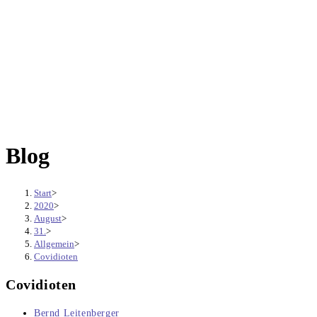
Blog
Start
>
2020
>
August
>
31.
>
Allgemein
>
Covidioten
Covidioten
Beitrags-
Bernd Leitenberger