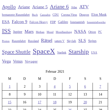
Ariane 6
Apollo
ATV
Ariane
Ariane 5
Atlas
Elon Musk
Dragon
bemannte Raumfahrt
CDU
Buch
Cannabis
Corona-Virus
Falcon 9
ESA
Galileo
FDP
Falcon Heavy
Ionenantrieb
Ionentriebwerke
ISS
Mars
NASA
Jupiter
Orion
Methan
Mond
PC
Mondlandung
Rätsel
SLS
Sojus
Raumfahrt
Russland
saturn V
Skylab
Proton
SpaceX
Starship
Space Shuttle
Starlink
USA
Vega
Venus
Voyager
Februar 2021
M
D
M
D
F
S
S
1
2
3
4
5
6
7
8
9
10
11
12
13
14
15
16
17
18
19
20
21