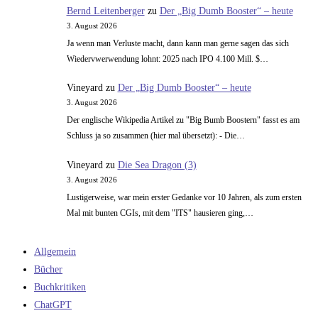
Bernd Leitenberger
zu
Der „Big Dumb Booster“ – heute
3. August 2026
Ja wenn man Verluste macht, dann kann man gerne sagen das sich
Wiedervwerwendung lohnt: 2025 nach IPO 4.100 Mill. $…
Vineyard
zu
Der „Big Dumb Booster“ – heute
3. August 2026
Der englische Wikipedia Artikel zu "Big Bumb Boostern" fasst es am
Schluss ja so zusammen (hier mal übersetzt): - Die…
Vineyard
zu
Die Sea Dragon (3)
3. August 2026
Lustigerweise, war mein erster Gedanke vor 10 Jahren, als zum ersten
Mal mit bunten CGIs, mit dem "ITS" hausieren ging,…
Allgemein
Bücher
Buchkritiken
ChatGPT