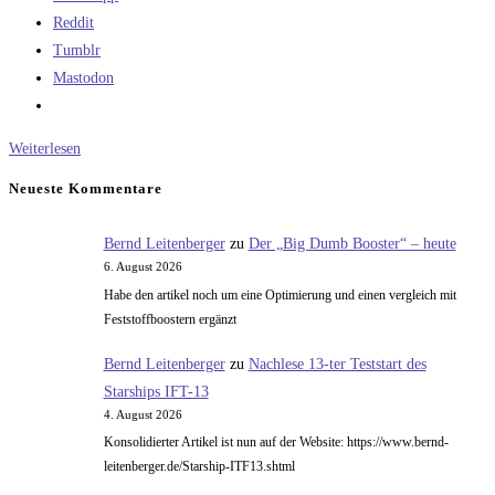
Reddit
Tumblr
Mastodon
Die
Weiterlesen
theoretischen
Neueste Kommentare
Maximalimpulse
von
Bernd Leitenberger
zu
Der „Big Dumb Booster“ – heute
Treibstoffen
6. August 2026
Habe den artikel noch um eine Optimierung und einen vergleich mit
Feststoffboostern ergänzt
Bernd Leitenberger
zu
Nachlese 13-ter Teststart des
Starships IFT-13
4. August 2026
Konsolidierter Artikel ist nun auf der Website: https://www.bernd-
leitenberger.de/Starship-ITF13.shtml