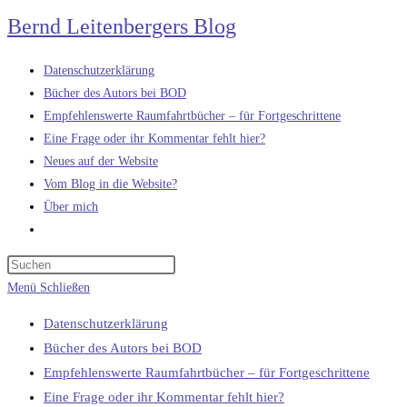
Zum
Bernd Leitenbergers Blog
Inhalt
springen
Datenschutzerklärung
Bücher des Autors bei BOD
Empfehlenswerte Raumfahrtbücher – für Fortgeschrittene
Eine Frage oder ihr Kommentar fehlt hier?
Neues auf der Website
Vom Blog in die Website?
Über mich
Website-
Suche
umschalten
Menü
Schließen
Datenschutzerklärung
Bücher des Autors bei BOD
Empfehlenswerte Raumfahrtbücher – für Fortgeschrittene
Eine Frage oder ihr Kommentar fehlt hier?