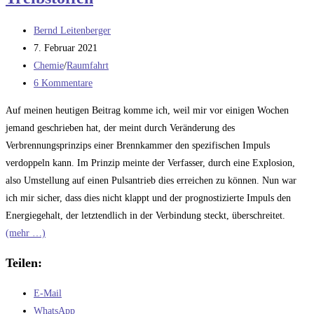
Beitrags-
Bernd Leitenberger
Autor:
Beitrag
7. Februar 2021
veröffentlicht:
Beitrags-
Chemie
/
Raumfahrt
Kategorie:
Beitrags-
6 Kommentare
Kommentare:
Auf meinen heutigen Beitrag komme ich, weil mir vor einigen Wochen
jemand geschrieben hat, der meint durch Veränderung des
Verbrennungsprinzips einer Brennkammer den spezifischen Impuls
verdoppeln kann. Im Prinzip meinte der Verfasser, durch eine Explosion,
also Umstellung auf einen Pulsantrieb dies erreichen zu können. Nun war
ich mir sicher, dass dies nicht klappt und der prognostizierte Impuls den
Energiegehalt, der letztendlich in der Verbindung steckt, überschreitet.
(mehr …)
Teilen:
E-Mail
WhatsApp