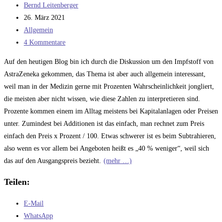
Beitrags-
Bernd Leitenberger
Autor:
Beitrag
26. März 2021
veröffentlicht:
Beitrags-
Allgemein
Kategorie:
Beitrags-
4 Kommentare
Kommentare:
Auf den heutigen Blog bin ich durch die Diskussion um den Impfstoff von
AstraZeneka gekommen, das Thema ist aber auch allgemein interessant,
weil man in der Medizin gerne mit Prozenten Wahrscheinlichkeit jongliert,
die meisten aber nicht wissen, wie diese Zahlen zu interpretieren sind.
Prozente kommen einem im Alltag meistens bei Kapitalanlagen oder Preisen
unter. Zumindest bei Additionen ist das einfach, man rechnet zum Preis
einfach den Preis x Prozent / 100. Etwas schwerer ist es beim Subtrahieren,
also wenn es vor allem bei Angeboten heißt es „40 % weniger“, weil sich
das auf den Ausgangspreis bezieht.
(mehr …)
Teilen:
E-Mail
WhatsApp