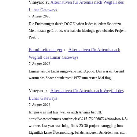
Vineyard
zu
Alternativen für Artemis nach Wegfall des
Lunar Gateways
7. August 2026
Die Entlassungen durch DOGE haben leider in jedem Sektor zu
Mehrkosten geführt. Es war halt ein Ideologie getriebendes Projekt.
Post…
Bernd Leitenberger
zu
Alternativen für Artemis nach
Wegfall des Lunar Gateways
7. August 2026
Erinnert an die Entlassungswelle nach Apollo. Das war ein Grund
warum das Space shuttle nicht 1977 zum ersten Mal flog,…
Vineyard
zu
Alternativen für Artemis nach Wegfall des
Lunar Gateways
7. August 2026
Ich poste es mal hier, weil es auch Artemis betrifft.
https://www.techtimes.com/articles/321517/20260724/nasa-lost-1-5-
workers-last-year-watchdog-finds-25-36-projects-struggling.htm
Eigentlich keine Überraschung, bei den anderen Behörden war es…