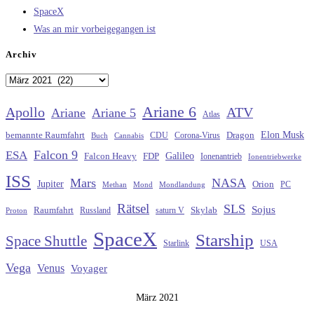
SpaceX
Was an mir vorbeigegangen ist
Archiv
Archiv
Ariane 6
Apollo
ATV
Ariane
Ariane 5
Atlas
Elon Musk
Dragon
bemannte Raumfahrt
CDU
Buch
Cannabis
Corona-Virus
Falcon 9
ESA
Galileo
FDP
Falcon Heavy
Ionenantrieb
Ionentriebwerke
ISS
Mars
NASA
Jupiter
Orion
Methan
Mond
PC
Mondlandung
Rätsel
SLS
Sojus
Raumfahrt
Russland
saturn V
Skylab
Proton
SpaceX
Starship
Space Shuttle
Starlink
USA
Vega
Venus
Voyager
März 2021