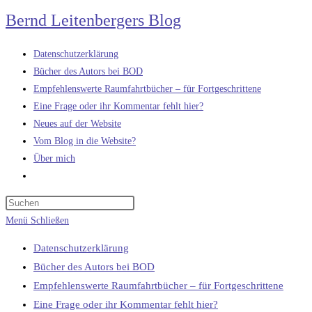
Zum
Bernd Leitenbergers Blog
Inhalt
springen
Datenschutzerklärung
Bücher des Autors bei BOD
Empfehlenswerte Raumfahrtbücher – für Fortgeschrittene
Eine Frage oder ihr Kommentar fehlt hier?
Neues auf der Website
Vom Blog in die Website?
Über mich
Website-
Suche
umschalten
Menü
Schließen
Datenschutzerklärung
Bücher des Autors bei BOD
Empfehlenswerte Raumfahrtbücher – für Fortgeschrittene
Eine Frage oder ihr Kommentar fehlt hier?