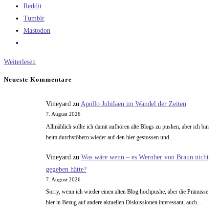
Reddit
Tumblr
Mastodon
Prozentrechnen
Weiterlesen
und
Neueste Kommentare
seine
Schwierigkeit
Vineyard
zu
Apollo Jubiläen im Wandel der Zeiten
7. August 2026
Allmählich sollte ich damit aufhören alte Blogs zu pushen, aber ich bin
beim durchstöbern wieder auf den hier gestossen und..…
Vineyard
zu
Was wäre wenn – es Wernher von Braun nicht
gegeben hätte?
7. August 2026
Sorry, wenn ich wieder einen alten Blog hochpushe, aber die Prämisse
hier in Bezug auf andere aktuellen Diskussionen interessant, auch…