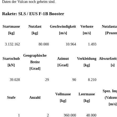
Daten der Vulcan noch geheim sind.
Rakete: SLS / EUS F-1B Booster
Startmasse
Nutzlast
Geschwindigkeit
Verluste
Nutzlasta
[kg]
[kg]
[m/s]
[m/s]
[Prozen
3.132.162
80.000
10.964
1.493
Geographische
Startschub
Azimut
Verkleidung
Abwurfzei
Breite
[kN]
[Grad]
[kg]
[s]
[Grad]
39.028
29
90
8.210
Spez. Im
Vollmasse
Leermasse
Stufe
Anzahl
(Vakuu
[kg]
[kg]
[m/s]
1
2
960.000
48.000