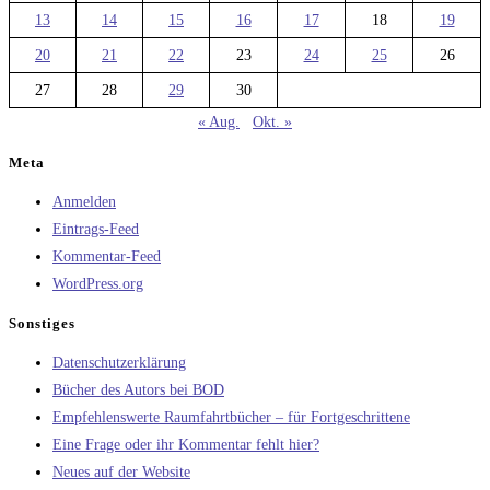
13
14
15
16
17
18
19
20
21
22
23
24
25
26
27
28
29
30
« Aug.
Okt. »
Meta
Anmelden
Eintrags-Feed
Kommentar-Feed
WordPress.org
Sonstiges
Datenschutzerklärung
Bücher des Autors bei BOD
Empfehlenswerte Raumfahrtbücher – für Fortgeschrittene
Eine Frage oder ihr Kommentar fehlt hier?
Neues auf der Website