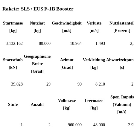
Rakete: SLS / EUS F-1B Booster
Startmasse
Nutzlast
Geschwindigkeit
Verluste
Nutzlastantei
[kg]
[kg]
[m/s]
[m/s]
[Prozent]
3.132.162
80.000
10.964
1.493
2,
Geographische
Startschub
Azimut
Verkleidung
Abwurfzeitpun
Breite
[kN]
[Grad]
[kg]
[s]
[Grad]
39.028
29
90
8.210
2
Spez. Impuls
Vollmasse
Leermasse
Stufe
Anzahl
(Vakuum)
[kg]
[kg]
[m/s]
1
2
960.000
48.000
2.9