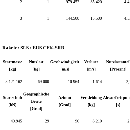
2
1
979.452
85.420
4.4
3
1
144.500
15.500
4.5
Rakete: SLS / EUS CFK-SRB
Startmasse
Nutzlast
Geschwindigkeit
Verluste
Nutzlastantei
[kg]
[kg]
[m/s]
[m/s]
[Prozent]
3.121.162
69.000
10.964
1.614
2,
Geographische
Startschub
Azimut
Verkleidung
Abwurfzeitpun
Breite
[kN]
[Grad]
[kg]
[s]
[Grad]
40.945
29
90
8.210
2