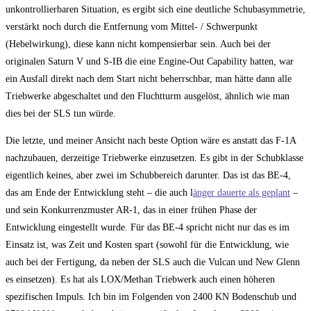
unkontrollierbaren Situation, es ergibt sich eine deutliche Schubasymmetrie,
verstärkt noch durch die Entfernung vom Mittel- / Schwerpunkt
(Hebelwirkung), diese kann nicht kompensierbar sein. Auch bei der
originalen Saturn V und S-IB die eine Engine-Out Capability hatten, war
ein Ausfall direkt nach dem Start nicht beherrschbar, man hätte dann alle
Triebwerke abgeschaltet und den Fluchtturm ausgelöst, ähnlich wie man
dies bei der SLS tun würde.
Die letzte, und meiner Ansicht nach beste Option wäre es anstatt das F-1A
nachzubauen, derzeitige Triebwerke einzusetzen. Es gibt in der Schubklasse
eigentlich keines, aber zwei im Schubbereich darunter. Das ist das BE-4,
das am Ende der Entwicklung steht – die auch l
änger dauerte als geplant
–
und sein Konkurrenzmuster AR-1, das in einer frühen Phase der
Entwicklung eingestellt wurde. Für das BE-4 spricht nicht nur das es im
Einsatz ist, was Zeit und Kosten spart (sowohl für die Entwicklung, wie
auch bei der Fertigung, da neben der SLS auch die Vulcan und New Glenn
es einsetzen). Es hat als LOX/Methan Triebwerk auch einen höheren
spezifischen Impuls. Ich bin im Folgenden von 2400 KN Bodenschub und