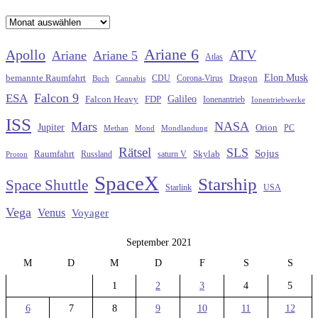
Archiv
Ariane 6
Apollo
ATV
Ariane
Ariane 5
Atlas
Elon Musk
Dragon
bemannte Raumfahrt
CDU
Buch
Cannabis
Corona-Virus
Falcon 9
ESA
Galileo
FDP
Falcon Heavy
Ionenantrieb
Ionentriebwerke
ISS
Mars
NASA
Jupiter
Orion
Methan
Mond
PC
Mondlandung
Rätsel
SLS
Sojus
Raumfahrt
Russland
saturn V
Skylab
Proton
SpaceX
Starship
Space Shuttle
Starlink
USA
Vega
Venus
Voyager
September 2021
M
D
M
D
F
S
S
1
2
3
4
5
6
7
8
9
10
11
12