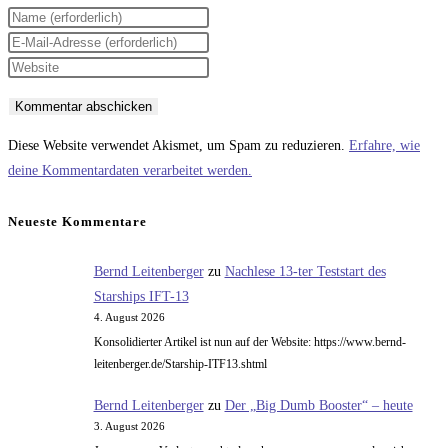
Gib
deinen
Gib
Namen
deine
Gib
oder
E-
deine
Benutzernamen
Mail-
Website-
zum
Adresse
URL
Diese Website verwendet Akismet, um Spam zu reduzieren.
Erfahre, wie
Kommentieren
zum
ein
deine Kommentardaten verarbeitet werden.
ein
Kommentieren
(optional)
ein
Neueste Kommentare
Bernd Leitenberger
zu
Nachlese 13-ter Teststart des
Starships IFT-13
4. August 2026
Konsolidierter Artikel ist nun auf der Website: https://www.bernd-
leitenberger.de/Starship-ITF13.shtml
Bernd Leitenberger
zu
Der „Big Dumb Booster“ – heute
3. August 2026