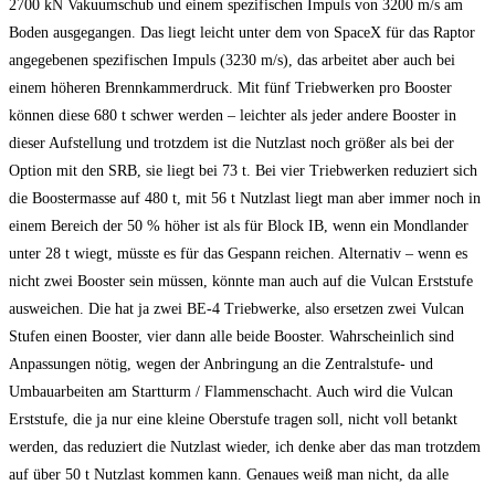
2700 kN Vakuumschub und einem spezifischen Impuls von 3200 m/s am
Boden ausgegangen. Das liegt leicht unter dem von SpaceX für das Raptor
angegebenen spezifischen Impuls (3230 m/s), das arbeitet aber auch bei
einem höheren Brennkammerdruck. Mit fünf Triebwerken pro Booster
können diese 680 t schwer werden – leichter als jeder andere Booster in
dieser Aufstellung und trotzdem ist die Nutzlast noch größer als bei der
Option mit den SRB, sie liegt bei 73 t. Bei vier Triebwerken reduziert sich
die Boostermasse auf 480 t, mit 56 t Nutzlast liegt man aber immer noch in
einem Bereich der 50 % höher ist als für Block IB, wenn ein Mondlander
unter 28 t wiegt, müsste es für das Gespann reichen. Alternativ – wenn es
nicht zwei Booster sein müssen, könnte man auch auf die Vulcan Erststufe
ausweichen. Die hat ja zwei BE-4 Triebwerke, also ersetzen zwei Vulcan
Stufen einen Booster, vier dann alle beide Booster. Wahrscheinlich sind
Anpassungen nötig, wegen der Anbringung an die Zentralstufe- und
Umbauarbeiten am Startturm / Flammenschacht. Auch wird die Vulcan
Erststufe, die ja nur eine kleine Oberstufe tragen soll, nicht voll betankt
werden, das reduziert die Nutzlast wieder, ich denke aber das man trotzdem
auf über 50 t Nutzlast kommen kann. Genaues weiß man nicht, da alle