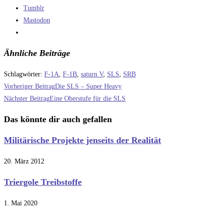
Tumblr
Mastodon
Ähnliche Beiträge
Schlagwörter
:
F-1A
,
F-1B
,
saturn V
,
SLS
,
SRB
Weitere
Vorheriger Beitrag
Die SLS – Super Heavy
Artikel
Nächster Beitrag
Eine Oberstufe für die SLS
ansehen
Das könnte dir auch gefallen
Militärische Projekte jenseits der Realität
20. März 2012
Triergole Treibstoffe
1. Mai 2020