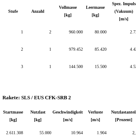
Spez. Impuls
Vollmasse
Leermasse
Stufe
Anzahl
(Vakuum)
[kg]
[kg]
[m/s]
1
2
960.000
80.000
2.7
2
1
979.452
85.420
4.4
3
1
144.500
15.500
4.5
Rakete: SLS / EUS CFK-SRB 2
Startmasse
Nutzlast
Geschwindigkeit
Verluste
Nutzlastantei
[kg]
[kg]
[m/s]
[m/s]
[Prozent]
2.611.308
55.000
10.964
1.904
2,