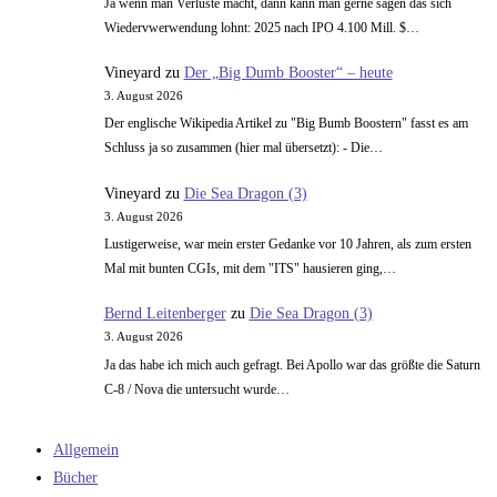
Ja wenn man Verluste macht, dann kann man gerne sagen das sich
Wiedervwerwendung lohnt: 2025 nach IPO 4.100 Mill. $…
Vineyard
zu
Der „Big Dumb Booster“ – heute
3. August 2026
Der englische Wikipedia Artikel zu "Big Bumb Boostern" fasst es am
Schluss ja so zusammen (hier mal übersetzt): - Die…
Vineyard
zu
Die Sea Dragon (3)
3. August 2026
Lustigerweise, war mein erster Gedanke vor 10 Jahren, als zum ersten
Mal mit bunten CGIs, mit dem "ITS" hausieren ging,…
Bernd Leitenberger
zu
Die Sea Dragon (3)
3. August 2026
Ja das habe ich mich auch gefragt. Bei Apollo war das größte die Saturn
C-8 / Nova die untersucht wurde…
Allgemein
Bücher