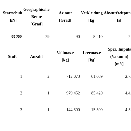
Geographische
Startschub
Azimut
Verkleidung
Abwurfzeitpun
Breite
[kN]
[Grad]
[kg]
[s]
[Grad]
33.288
29
90
8.210
2
Spez. Impuls
Vollmasse
Leermasse
Stufe
Anzahl
(Vakuum)
[kg]
[kg]
[m/s]
1
2
712.073
61.089
2.7
2
1
979.452
85.420
4.4
3
1
144.500
15.500
4.5