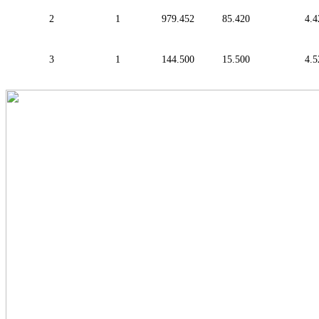
2
1
979.452
85.420
4.4
3
1
144.500
15.500
4.5