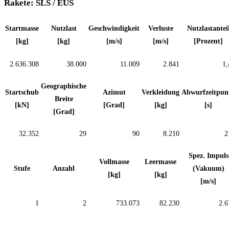
Rakete: SLS / EUS
Startmasse
Nutzlast
Geschwindigkeit
Verluste
Nutzlastantei
[kg]
[kg]
[m/s]
[m/s]
[Prozent]
2.636.308
38.000
11.009
2.841
1,
Geographische
Startschub
Azimut
Verkleidung
Abwurfzeitpun
Breite
[kN]
[Grad]
[kg]
[s]
[Grad]
32.352
29
90
8.210
2
Spez. Impuls
Vollmasse
Leermasse
Stufe
Anzahl
(Vakuum)
[kg]
[kg]
[m/s]
1
2
733.073
82.230
2.6