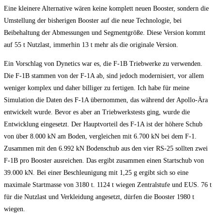
Eine kleinere Alternative wären keine komplett neuen Booster, sondern die
Umstellung der bisherigen Booster auf die neue Technologie, bei
Beibehaltung der Abmessungen und Segmentgröße. Diese Version kommt
auf 55 t Nutzlast, immerhin 13 t mehr als die originale Version.
Ein Vorschlag von Dynetics war es, die F-1B Triebwerke zu verwenden.
Die F-1B stammen von der F-1A ab, sind jedoch modernisiert, vor allem
weniger komplex und daher billiger zu fertigen. Ich habe für meine
Simulation die Daten des F-1A übernommen, das während der Apollo-Ära
entwickelt wurde. Bevor es aber an Triebwerkstests ging, wurde die
Entwicklung eingesetzt. Der Hauptvorteil des F-1A ist der höhere Schub
von über 8.000 kN am Boden, vergleichen mit 6.700 kN bei dem F-1.
Zusammen mit den 6.992 kN Bodenschub aus den vier RS-25 sollten zwei
F-1B pro Booster ausreichen. Das ergibt zusammen einen Startschub von
39.000 kN. Bei einer Beschleunigung mit 1,25 g ergibt sich so eine
maximale Startmasse von 3180 t. 1124 t wiegen Zentralstufe und EUS. 76 t
für die Nutzlast und Verkleidung angesetzt, dürfen die Booster 1980 t
wiegen.