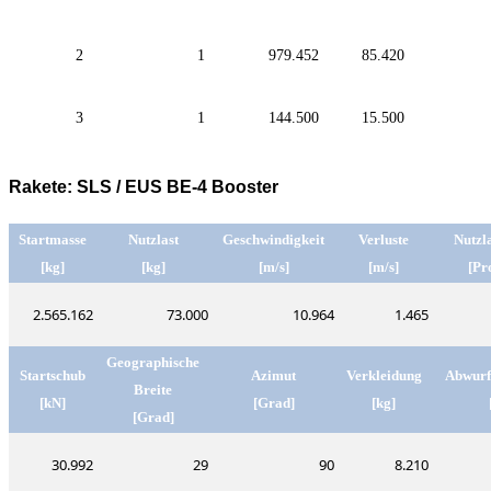
2
1
979.452
85.420
3
1
144.500
15.500
Rakete: SLS / EUS BE-4 Booster
Startmasse
Nutzlast
Geschwindigkeit
Verluste
Nutzla
[kg]
[kg]
[m/s]
[m/s]
[Pr
2.565.162
73.000
10.964
1.465
Geographische
Startschub
Azimut
Verkleidung
Abwurf
Breite
[kN]
[Grad]
[kg]
[Grad]
30.992
29
90
8.210