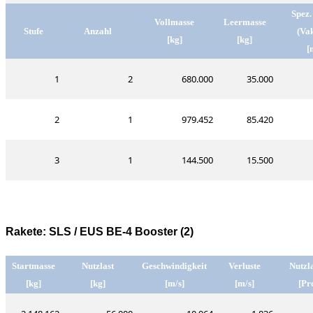
Spez.
Vollmasse
Leermasse
Stufe
Anzahl
(Va
[kg]
[kg]
[
1
2
680.000
35.000
2
1
979.452
85.420
3
1
144.500
15.500
Rakete: SLS / EUS BE-4 Booster (2)
Startmasse
Nutzlast
Geschwindigkeit
Verluste
Nutzla
[kg]
[kg]
[m/s]
[m/s]
[Pr