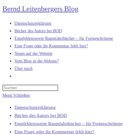
Zum
Bernd Leitenbergers Blog
Inhalt
springen
Datenschutzerklärung
Bücher des Autors bei BOD
Empfehlenswerte Raumfahrtbücher – für Fortgeschrittene
Eine Frage oder ihr Kommentar fehlt hier?
Neues auf der Website
Vom Blog in die Website?
Über mich
Website-
Suche
umschalten
Menü
Schließen
Datenschutzerklärung
Bücher des Autors bei BOD
Empfehlenswerte Raumfahrtbücher – für Fortgeschrittene
Eine Frage oder ihr Kommentar fehlt hier?