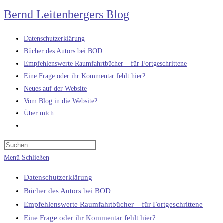
Zum
Bernd Leitenbergers Blog
Inhalt
springen
Datenschutzerklärung
Bücher des Autors bei BOD
Empfehlenswerte Raumfahrtbücher – für Fortgeschrittene
Eine Frage oder ihr Kommentar fehlt hier?
Neues auf der Website
Vom Blog in die Website?
Über mich
Website-
Suche
umschalten
Menü
Schließen
Datenschutzerklärung
Bücher des Autors bei BOD
Empfehlenswerte Raumfahrtbücher – für Fortgeschrittene
Eine Frage oder ihr Kommentar fehlt hier?