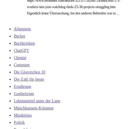
https://www.techtimes.com/articles/321517/20260724/nasa-lost-1-5-
workers-last-year-watchdog-finds-25-36-projects-struggling.htm
Eigentlich keine Überraschung, bei den anderen Behörden war es…
Allgemein
Bücher
Buchkritiken
ChatGPT
Chemie
Computer
Die Glorreichen 10
Die Zahl für heute
Ernährung
Gastbeiträge
Lebensmittel unter der Lupe
Münchhausens Kolumne
Musiktipps
Politik