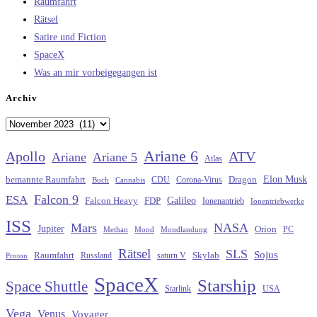
Raumfahrt
Rätsel
Satire und Fiction
SpaceX
Was an mir vorbeigegangen ist
Archiv
Archiv
Ariane 6
Apollo
ATV
Ariane
Ariane 5
Atlas
Elon Musk
Dragon
bemannte Raumfahrt
CDU
Buch
Cannabis
Corona-Virus
Falcon 9
ESA
Galileo
FDP
Falcon Heavy
Ionenantrieb
Ionentriebwerke
ISS
Mars
NASA
Jupiter
Orion
Methan
Mond
PC
Mondlandung
Rätsel
SLS
Sojus
Raumfahrt
Russland
saturn V
Skylab
Proton
SpaceX
Starship
Space Shuttle
Starlink
USA
Vega
Venus
Voyager