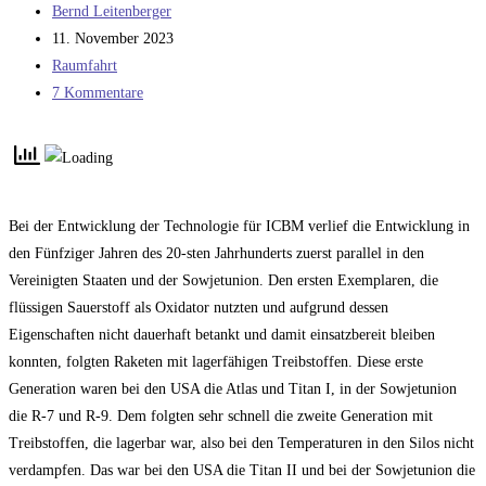
Beitrags-
Bernd Leitenberger
Autor:
Beitrag
11. November 2023
veröffentlicht:
Beitrags-
Raumfahrt
Kategorie:
Beitrags-
7 Kommentare
Kommentare:
Bei der Entwicklung der Technologie für ICBM verlief die Entwicklung in
den Fünfziger Jahren des 20-sten Jahrhunderts zuerst parallel in den
Vereinigten Staaten und der Sowjetunion. Den ersten Exemplaren, die
flüssigen Sauerstoff als Oxidator nutzten und aufgrund dessen
Eigenschaften nicht dauerhaft betankt und damit einsatzbereit bleiben
konnten, folgten Raketen mit lagerfähigen Treibstoffen. Diese erste
Generation waren bei den USA die Atlas und Titan I, in der Sowjetunion
die R-7 und R-9. Dem folgten sehr schnell die zweite Generation mit
Treibstoffen, die lagerbar war, also bei den Temperaturen in den Silos nicht
verdampfen. Das war bei den USA die Titan II und bei der Sowjetunion die