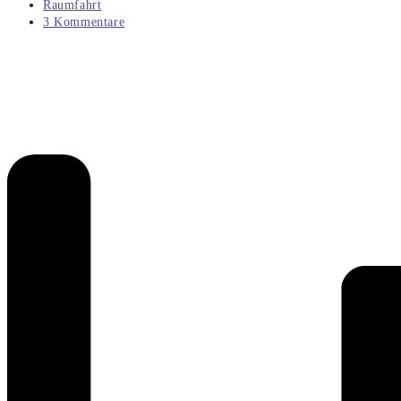
veröffentlicht:
Beitrags-
Raumfahrt
Kategorie:
Beitrags-
3 Kommentare
Kommentare: