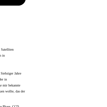
Satelliten
n in
 Siebziger Jahre
der in
ge mir bekannte
en wollte, das der
eue Phase. CCD