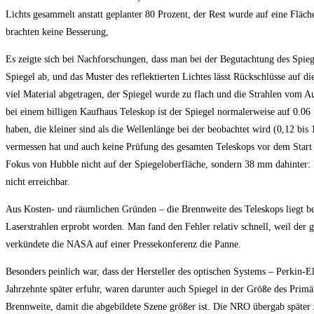
Lichts gesammelt anstatt geplanter 80 Prozent, der Rest wurde auf eine Flä
brachten keine Besserung,
Es zeigte sich bei Nachforschungen, dass man bei der Begutachtung des Spiege
Spiegel ab, und das Muster des reflektierten Lichtes lässt Rückschlüsse auf
viel Material abgetragen, der Spiegel wurde zu flach und die Strahlen vom Au
bei einem billigen Kaufhaus Teleskop ist der Spiegel normalerweise auf 0.0
haben, die kleiner sind als die Wellenlänge bei der beobachtet wird (0,12 b
vermessen hat und auch keine Prüfung des gesamten Teleskops vor dem Start m
Fokus von Hubble nicht auf der Spiegeloberfläche, sondern 38 mm dahinter:
nicht erreichbar.
Aus Kosten- und räumlichen Gründen – die Brennweite des Teleskops liegt be
Laserstrahlen erprobt worden. Man fand den Fehler relativ schnell, weil de
verkündete die NASA auf einer Pressekonferenz die Panne.
Besonders peinlich war, dass der Hersteller des optischen Systems – Perkin-E
Jahrzehnte später erfuhr, waren darunter auch Spiegel in der Größe des Primär
Brennweite, damit die abgebildete Szene größer ist. Die NRO übergab später