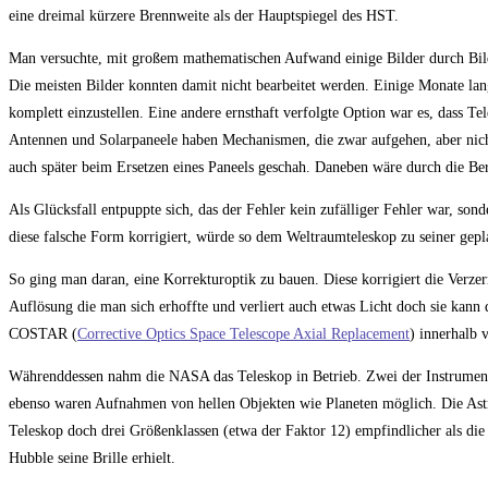
eine dreimal kürzere Brennweite als der Hauptspiegel des HST.
Man versuchte, mit großem mathematischen Aufwand einige Bilder durch Bildv
Die meisten Bilder konnten damit nicht bearbeitet werden. Einige Monate lan
komplett einzustellen. Eine andere ernsthaft verfolgte Option war es, dass Te
Antennen und Solarpaneele haben Mechanismen, die zwar aufgehen, aber nicht
auch später beim Ersetzen eines Paneels geschah. Daneben wäre durch die B
Als Glücksfall entpuppte sich, das der Fehler kein zufälliger Fehler war, son
diese falsche Form korrigiert, würde so dem Weltraumteleskop zu seiner gepl
So ging man daran, eine Korrekturoptik zu bauen. Diese korrigiert die Verze
Auflösung die man sich erhoffte und verliert auch etwas Licht doch sie kan
COSTAR (
Corrective Optics Space Telescope Axial Replacement
) innerhalb 
Währenddessen nahm die NASA das Teleskop in Betrieb. Zwei der Instrumente 
ebenso waren Aufnahmen von hellen Objekten wie Planeten möglich. Die Astro
Teleskop doch drei Größenklassen (etwa der Faktor 12) empfindlicher als die
Hubble seine Brille erhielt.