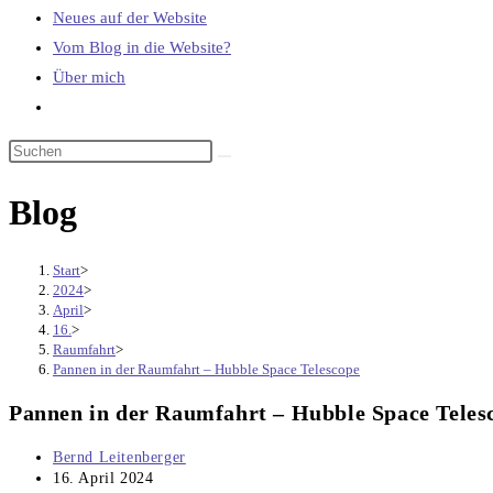
Neues auf der Website
Vom Blog in die Website?
Über mich
Website-
Suche
umschalten
Blog
Start
>
2024
>
April
>
16.
>
Raumfahrt
>
Pannen in der Raumfahrt – Hubble Space Telescope
Pannen in der Raumfahrt – Hubble Space Teles
Beitrags-
Bernd Leitenberger
Autor:
Beitrag
16. April 2024