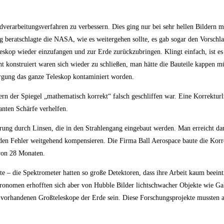
erarbeitungsverfahren zu verbessern. Dies ging nur bei sehr hellen Bildern m
g beratschlagte die NASA, wie es weitergehen sollte, es gab sogar den Vorschla
leskop wieder einzufangen und zur Erde zurückzubringen. Klingt einfach, ist es
 konstruiert waren sich wieder zu schließen, man hätte die Bauteile kappen mü
ergung das ganze Teleskop kontaminiert worden.
dern der Spiegel „mathematisch korrekt“ falsch geschliffen war. Eine Korrekturl
anten Schärfe verhelfen.
rrung durch Linsen, die in den Strahlengang eingebaut werden. Man erreicht da
n den Fehler weitgehend kompensieren. Die Firma Ball Aerospace baute die Kor
von 28 Monaten.
– die Spektrometer hatten so große Detektoren, dass ihre Arbeit kaum beeintr
nomen erhofften sich aber von Hubble Bilder lichtschwacher Objekte wie Gala
 vorhandenen Großteleskope der Erde sein. Diese Forschungsprojekte mussten al