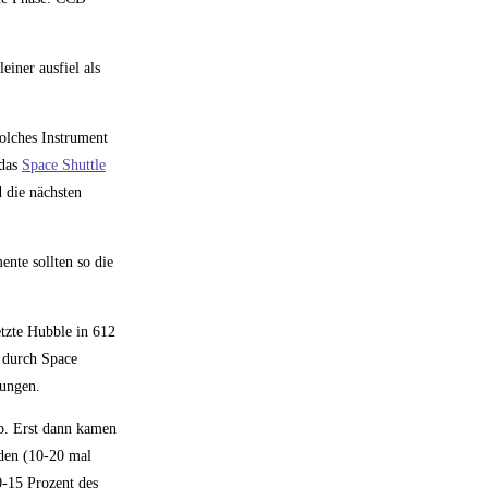
iner ausfiel als
olches Instrument
 das
Space Shuttle
 die nächsten
ente sollten so die
etzte Hubble in 612
 durch Space
tungen.
eb. Erst dann kamen
nden (10-20 mal
0-15 Prozent des