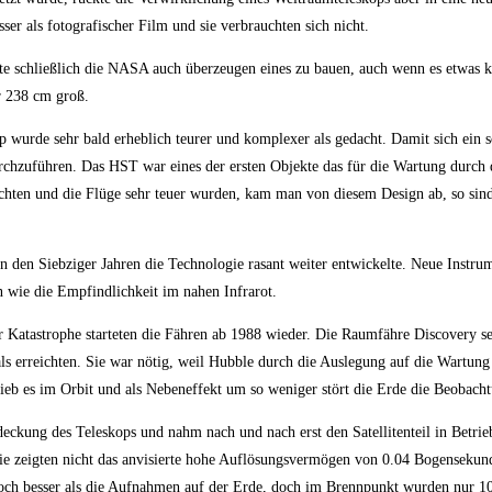
er als fotografischer Film und sie verbrauchten sich nicht.
e schließlich die NASA auch überzeugen eines zu bauen, auch wenn es etwas kle
r 238 cm groß.
urde sehr bald erheblich teurer und komplexer als gedacht. Damit sich ein s
rchzuführen. Das HST war eines der ersten Objekte das für die Wartung durch
ichten und die Flüge sehr teuer wurden, kam man von diesem Design ab, so sind
n den Siebziger Jahren die Technologie rasant weiter entwickelte. Neue Instrum
 wie die Empfindlichkeit im nahen Infrarot.
r Katastrophe starteten die Fähren ab 1988 wieder. Die Raumfähre Discovery s
s erreichten. Sie war nötig, weil Hubble durch die Auslegung auf die Wartung
blieb es im Orbit und als Nebeneffekt um so weniger stört die Erde die Beobach
ckung des Teleskops und nahm nach und nach erst den Satellitenteil in Betri
sie zeigten nicht das anvisierte hohe Auflösungsvermögen von 0.04 Bogenseku
 noch besser als die Aufnahmen auf der Erde, doch im Brennpunkt wurden nur 1