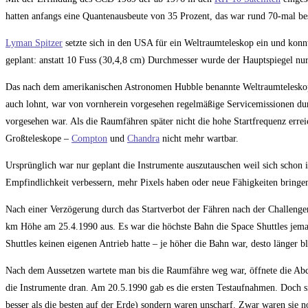
hatten anfangs eine Quantenausbeute von 35 Prozent, das war rund 70-mal bess
Lyman Spitzer
setzte sich in den USA für ein Weltraumteleskop ein und konnt
geplant: anstatt 10 Fuss (30,4,8 cm) Durchmesser wurde der Hauptspiegel nu
Das nach dem amerikanischen Astronomen Hubble benannte Weltraumteleskop w
auch lohnt, war von vornherein vorgesehen regelmäßige Servicemissionen du
vorgesehen war. Als die Raumfähren später nicht die hohe Startfrequenz erre
Großteleskope –
Compton
und
Chandra
nicht mehr wartbar.
Ursprünglich war nur geplant die Instrumente auszutauschen weil sich schon i
Empfindlichkeit verbessern, mehr Pixels haben oder neue Fähigkeiten bringen
Nach einer Verzögerung durch das Startverbot der Fähren nach der Challenge
km Höhe am 25.4.1990 aus. Es war die höchste Bahn die Space Shuttles jemal
Shuttles keinen eigenen Antrieb hatte – je höher die Bahn war, desto länger 
Nach dem Aussetzen wartete man bis die Raumfähre weg war, öffnete die Abde
die Instrumente dran. Am 20.5.1990 gab es die ersten Testaufnahmen. Doch 
besser als die besten auf der Erde) sondern waren unscharf. Zwar waren sie