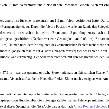
che von 0.6 mm² verschmiert und führte zu den unscharfen Bildern. Auch Versc
ls eine Linse für einen Laserstrahl um 1.3 mm falsch positioniert hatte. Der La
 die Formgenauigkeit zu. Durch die falsche Position wurde am Rande des Spiegel
ßenbereich trafen sich nicht mehr im Brennpunkt. 2 µm klingt zuerst nach nicht
6 µm genau geschliffen. (Geplant war eine Genauigkeit von 0,03 µm). Er darf 
is 1 µm) Da man nach dem Korrigieren des vermeintlichen Fehlers nicht mehr de
achte, (obgleich man es für 4 Jahre einlagern musste) fiel der Fehler nie auf.
 Hubble war kurzsichtig. Der Schärfebereich war mit den Möglichkeiten den Fo
i 57,6 m – war das gesamte optische System niemals an „künstlichen Sternen“
r gesamte Versuchsaufbau beim Hersteller Perkin-Elmer noch verfügbar war. Am 
lmer seit Jahrzehnten optische Systeme für Spionagesatelliten der NRO fertigte
spiegels von Hubble, aber die Spionagesatelliten hatten Teleskope mit einer vi
 zwei dieser Spiegel an die NASA die daraus das nach
Grace Roman Telescope
b