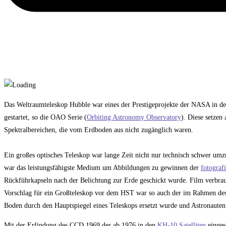
Das Weltraumteleskop Hubble war eines der Prestigeprojekte der NASA in den
gestartet, so die OAO Serie (
Orbiting Astronomy Observatory
). Diese setzen 
Spektralbereichen, die vom Erdboden aus nicht zugänglich waren.
Ein großes optisches Teleskop war lange Zeit nicht nur technisch schwer umzus
war das leistungsfähigste Medium um Abbildungen zu gewinnen der
fotograf
Rückführkapseln nach der Belichtung zur Erde geschickt wurde. Film verbrauc
Vorschlag für ein Großteleskop vor dem HST war so auch der im Rahmen des
Boden durch den Hauptspiegel eines Teleskops ersetzt wurde und Astronauten
Mit der Erfindung des CCD 1969 der ab 1976 in den
KH-10 Satelliten
einges