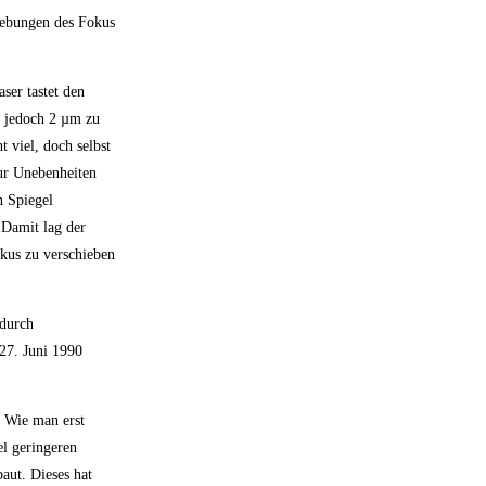
hiebungen des Fokus
ser tastet den
s jedoch 2 µm zu
 viel, doch selbst
nur Unebenheiten
n Spiegel
 Damit lag der
kus zu verschieben
 durch
27. Juni 1990
. Wie man erst
el geringeren
aut. Dieses hat