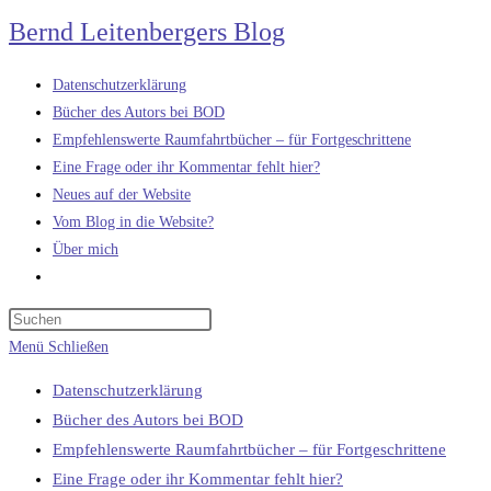
Zum
Bernd Leitenbergers Blog
Inhalt
springen
Datenschutzerklärung
Bücher des Autors bei BOD
Empfehlenswerte Raumfahrtbücher – für Fortgeschrittene
Eine Frage oder ihr Kommentar fehlt hier?
Neues auf der Website
Vom Blog in die Website?
Über mich
Website-
Suche
umschalten
Menü
Schließen
Datenschutzerklärung
Bücher des Autors bei BOD
Empfehlenswerte Raumfahrtbücher – für Fortgeschrittene
Eine Frage oder ihr Kommentar fehlt hier?