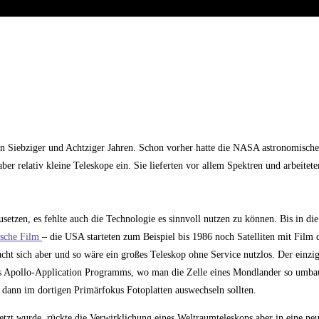
 Siebziger und Achtziger Jahren. Schon vorher hatte die NASA astronomische 
aber relativ kleine Teleskope ein. Sie lieferten vor allem Spektren und arbeitete
etzen, es fehlte auch die Technologie es sinnvoll nutzen zu können. Bis in die
ische Film
– die USA starteten zum Beispiel bis 1986 noch Satelliten mit Film 
ht sich aber und so wäre ein großes Teleskop ohne Service nutzlos. Der einzi
 Apollo-Application Programms, wo man die Zelle eines Mondlander so umbau
 dann im dortigen Primärfokus Fotoplatten auswechseln sollten.
etzt wurde, rückte die Verwirklichung eines Weltraumteleskops aber in eine n