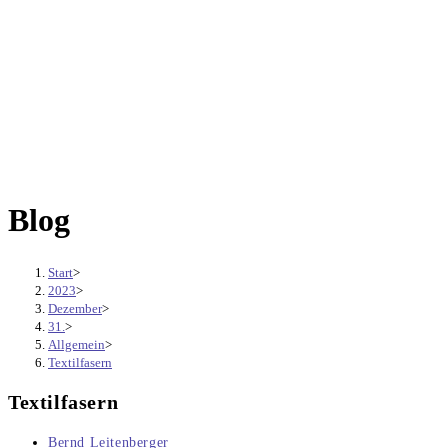
Blog
Start
>
2023
>
Dezember
>
31.
>
Allgemein
>
Textilfasern
Textilfasern
Beitrags-
Bernd Leitenberger