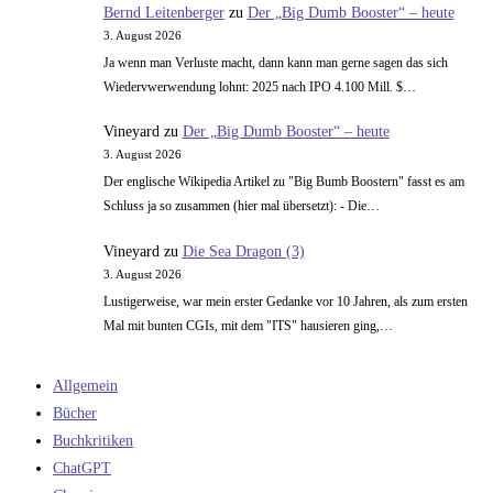
Bernd Leitenberger
zu
Der „Big Dumb Booster“ – heute
3. August 2026
Ja wenn man Verluste macht, dann kann man gerne sagen das sich
Wiedervwerwendung lohnt: 2025 nach IPO 4.100 Mill. $…
Vineyard
zu
Der „Big Dumb Booster“ – heute
3. August 2026
Der englische Wikipedia Artikel zu "Big Bumb Boostern" fasst es am
Schluss ja so zusammen (hier mal übersetzt): - Die…
Vineyard
zu
Die Sea Dragon (3)
3. August 2026
Lustigerweise, war mein erster Gedanke vor 10 Jahren, als zum ersten
Mal mit bunten CGIs, mit dem "ITS" hausieren ging,…
Allgemein
Bücher
Buchkritiken
ChatGPT