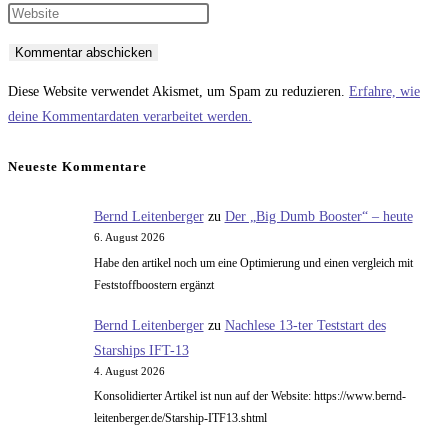
Namen
deine
Gib
oder
E-
deine
Benutzernamen
Mail-
Website-
zum
Adresse
URL
Diese Website verwendet Akismet, um Spam zu reduzieren.
Erfahre, wie
Kommentieren
zum
ein
deine Kommentardaten verarbeitet werden.
ein
Kommentieren
(optional)
ein
Neueste Kommentare
Bernd Leitenberger
zu
Der „Big Dumb Booster“ – heute
6. August 2026
Habe den artikel noch um eine Optimierung und einen vergleich mit
Feststoffboostern ergänzt
Bernd Leitenberger
zu
Nachlese 13-ter Teststart des
Starships IFT-13
4. August 2026
Konsolidierter Artikel ist nun auf der Website: https://www.bernd-
leitenberger.de/Starship-ITF13.shtml