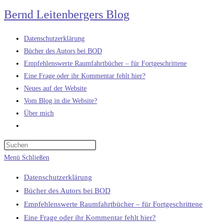
Zum
Bernd Leitenbergers Blog
Inhalt
springen
Datenschutzerklärung
Bücher des Autors bei BOD
Empfehlenswerte Raumfahrtbücher – für Fortgeschrittene
Eine Frage oder ihr Kommentar fehlt hier?
Neues auf der Website
Vom Blog in die Website?
Über mich
Website-
Suche
umschalten
Menü
Schließen
Datenschutzerklärung
Bücher des Autors bei BOD
Empfehlenswerte Raumfahrtbücher – für Fortgeschrittene
Eine Frage oder ihr Kommentar fehlt hier?