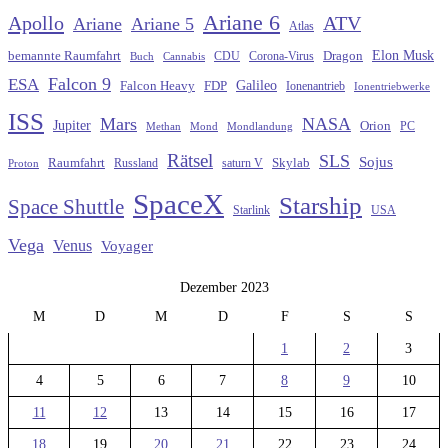
Ariane 6
Apollo
ATV
Ariane
Ariane 5
Atlas
Elon Musk
Dragon
bemannte Raumfahrt
CDU
Buch
Cannabis
Corona-Virus
Falcon 9
ESA
Galileo
FDP
Falcon Heavy
Ionenantrieb
Ionentriebwerke
ISS
Mars
NASA
Jupiter
Orion
Methan
Mond
PC
Mondlandung
Rätsel
SLS
Sojus
Raumfahrt
Russland
saturn V
Skylab
Proton
SpaceX
Starship
Space Shuttle
Starlink
USA
Vega
Venus
Voyager
Dezember 2023
M
D
M
D
F
S
S
1
2
3
4
5
6
7
8
9
10
11
12
13
14
15
16
17
18
19
20
21
22
23
24