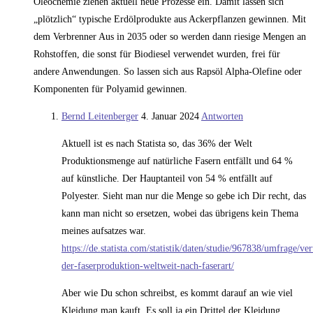
Oleochemie ziehen aktuell neue Prozesse ein. Damit lassen sich
„plötzlich“ typische Erdölprodukte aus Ackerpflanzen gewinnen. Mit
dem Verbrenner Aus in 2035 oder so werden dann riesige Mengen an
Rohstoffen, die sonst für Biodiesel verwendet wurden, frei für
andere Anwendungen. So lassen sich aus Rapsöl Alpha-Olefine oder
Komponenten für Polyamid gewinnen.
Bernd Leitenberger
4. Januar 2024
Antworten
Aktuell ist es nach Statista so, das 36% der Welt
Produktionsmenge auf natürliche Fasern entfällt und 64 %
auf künstliche. Der Hauptanteil von 54 % entfällt auf
Polyester. Sieht man nur die Menge so gebe ich Dir recht, das
kann man nicht so ersetzen, wobei das übrigens kein Thema
meines aufsatzes war.
https://de.statista.com/statistik/daten/studie/967838/umfrage/ver
der-faserproduktion-weltweit-nach-faserart/
Aber wie Du schon schreibst, es kommt darauf an wie viel
Kleidung man kauft. Es soll ja ein Drittel der Kleidung