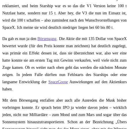
reklamiert, und beim Starship war es so das die V1 Version keine 100 t
Nutzlast hatte, sondern nur 15 t. Aber hey, die V3 die nun im Einsatz ist,
wird die 100 t schaffen – also zumindest nach den Wunschvorstellungen von
SpaceX. Ich meine sie wird deutlich niedriger liegen bei 60 bis 80 t.
Da gab es nun ja den
Börsengang
. Die Aktie die mit 135 Dollar von SpaceX
bewertet wurde (für den Preis konnte man zeichnen) hat deutlich zugelegt,
was primär ein Effekt dessen ist, dass sie überzeichnet war, also wer eine
hatte konnte sie am ersten Tag mit Gewinn verkaufen, weil viele nicht zum
Zuge kamen. Ob es weiter nach oben geht das werden die nächsten Monate
zeigen. In jedem Falle dürften nun Fehlstarts des Starships oder eine
langsame Entwicklung der
SpaceGoose
Auswirkungen auf den Aktienkurs
haben.
Mit dem Börsengang entfallen aber auch alle Ausreden die Musk bisher
vorbringen konnte. Er sprach beim IPO ja wieder davon jeden – wirklich
jeden, nicht nur Milliardäre – zum Mond und zum Mars und sogar über das
Sonnensystem hinauszutransportieren. Schon an der Bezeichnung „Übers