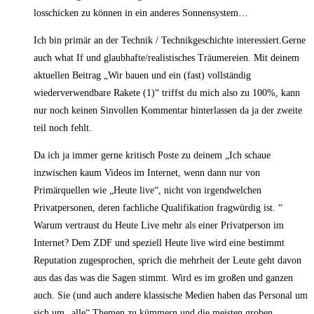
losschicken zu können in ein anderes Sonnensystem…
Ich bin primär an der Technik / Technikgeschichte interessiert.Gerne
auch what If und glaubhafte/realistisches Träumereien. Mit deinem
aktuellen Beitrag „Wir bauen und ein (fast) vollständig
wiederverwendbare Rakete (1)“ triffst du mich also zu 100%, kann
nur noch keinen Sinvollen Kommentar hinterlassen da ja der zweite
teil noch fehlt.
Da ich ja immer gerne kritisch Poste zu deinem „Ich schaue
inzwischen kaum Videos im Internet, wenn dann nur von
Primärquellen wie „Heute live“, nicht von irgendwelchen
Privatpersonen, deren fachliche Qualifikation fragwürdig ist. “
Warum vertraust du Heute Live mehr als einer Privatperson im
Internet? Dem ZDF und speziell Heute live wird eine bestimmt
Reputation zugesprochen, sprich die mehrheit der Leute geht davon
aus das das was die Sagen stimmt. Wird es im großen und ganzen
auch. Sie (und auch andere klassische Medien haben das Personal um
sich um „alle“ Themen zu kümmern und die meisten groben