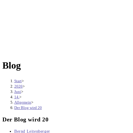
Blog
Start
>
2026
>
Juni
>
14.
>
Allgemein
>
Der Blog wird 20
Der Blog wird 20
Beitrags-
Bernd Leitenberger