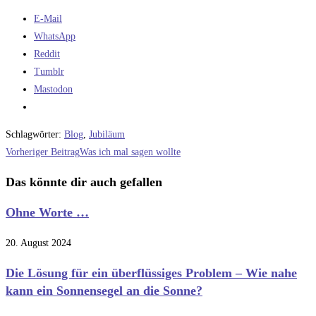
E-Mail
WhatsApp
Reddit
Tumblr
Mastodon
Schlagwörter
:
Blog
,
Jubiläum
Weitere
Vorheriger Beitrag
Was ich mal sagen wollte
Artikel
Das könnte dir auch gefallen
ansehen
Ohne Worte …
20. August 2024
Die Lösung für ein überflüssiges Problem – Wie nahe
kann ein Sonnensegel an die Sonne?