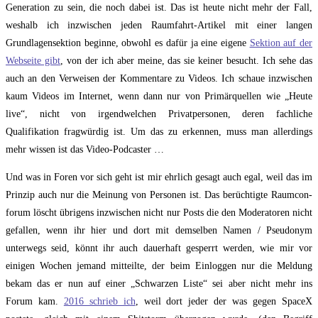
Generation zu sein, die noch dabei ist. Das ist heute nicht mehr der Fall,
weshalb ich inzwischen jeden Raumfahrt-Artikel mit einer langen
Grundlagensektion beginne, obwohl es dafür ja eine eigene
Sektion auf der
Webseite gibt
, von der ich aber meine, das sie keiner besucht. Ich sehe das
auch an den Verweisen der Kommentare zu Videos. Ich schaue inzwischen
kaum Videos im Internet, wenn dann nur von Primärquellen wie „Heute
live“, nicht von irgendwelchen Privatpersonen, deren fachliche
Qualifikation fragwürdig ist. Um das zu erkennen, muss man allerdings
mehr wissen ist das Video-Podcaster …
Und was in Foren vor sich geht ist mir ehrlich gesagt auch egal, weil das im
Prinzip auch nur die Meinung von Personen ist. Das berüchtigte Raumcon-
forum löscht übrigens inzwischen nicht nur Posts die den Moderatoren nicht
gefallen, wenn ihr hier und dort mit demselben Namen / Pseudonym
unterwegs seid, könnt ihr auch dauerhaft gesperrt werden, wie mir vor
einigen Wochen jemand mitteilte, der beim Einloggen nur die Meldung
bekam das er nun auf einer „Schwarzen Liste“ sei aber nicht mehr ins
Forum kam.
2016 schrieb ich
, weil dort jeder der was gegen SpaceX