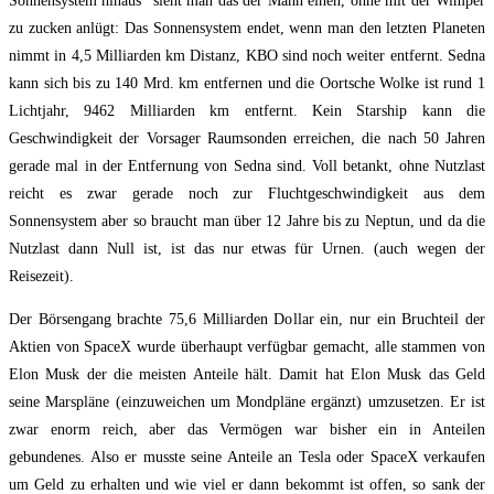
Sonnensystem hinaus“ sieht man das der Mann einen, ohne mit der Wimper
zu zucken anlügt: Das Sonnensystem endet, wenn man den letzten Planeten
nimmt in 4,5 Milliarden km Distanz, KBO sind noch weiter entfernt. Sedna
kann sich bis zu 140 Mrd. km entfernen und die Oortsche Wolke ist rund 1
Lichtjahr, 9462 Milliarden km entfernt. Kein Starship kann die
Geschwindigkeit der Vorsager Raumsonden erreichen, die nach 50 Jahren
gerade mal in der Entfernung von Sedna sind. Voll betankt, ohne Nutzlast
reicht es zwar gerade noch zur Fluchtgeschwindigkeit aus dem
Sonnensystem aber so braucht man über 12 Jahre bis zu Neptun, und da die
Nutzlast dann Null ist, ist das nur etwas für Urnen. (auch wegen der
Reisezeit).
Der Börsengang brachte 75,6 Milliarden Dollar ein, nur ein Bruchteil der
Aktien von SpaceX wurde überhaupt verfügbar gemacht, alle stammen von
Elon Musk der die meisten Anteile hält. Damit hat Elon Musk das Geld
seine Marspläne (einzuweichen um Mondpläne ergänzt) umzusetzen. Er ist
zwar enorm reich, aber das Vermögen war bisher ein in Anteilen
gebundenes. Also er musste seine Anteile an Tesla oder SpaceX verkaufen
um Geld zu erhalten und wie viel er dann bekommt ist offen, so sank der