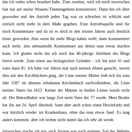
das ich vieles schon beackert habe. Zum zweiten, weil ich mich inzwischen
fast nur auf meine Wissens-Themengebiete konzentriere. Dann bin ich älter
geworden und der Antrieb jeden Tag was zu schreiben ist schlicht und
einfach nicht mehr in dem Maße gegeben. Eine Antriebsquelle sind für
mich Kommentare und da ist es doch in den letzten Jahren auch deutlich
leiser geworden. Also wenn ihr mehr Blogs haben wollt, dann kommentiert
auch mehr, also substantielle Kommentare aus denen man etwas machen
kann. Ich glaube nicht das ich noch das 40-jährige Jubiläum des Blogs
feiern werde. Zum einen aus biologischen Gründen – ich bin jetzt 61 und
wäre dann 81. Ich habe vor Jahren mal nach meinen Ahnen gesucht, soweit
dies mit den Kirchbüchern ging, die Linie meiner Mutter ließ sich bis zum
Jahr 1587 im ältesten erhaltenen Kirchenbuch nachvollziehen, die Linie
meines Vaters bis 1653. Keiner der Männer in beiden Linien wurde recht
alt. Der Rekordhalter war lange Zeit mein Vater der 77 wurde. Mein Bruder
hat ihn am 24. April überholt, hatte aber auch schon einen Herzinfarkt und
war kürzlich wieder im Krankenhaus, ohne das man etwas fand. Es mag
anders kommen, aber ich rechne nicht damit das ich sehr alt werde.
Inzwischen mache ich mir auch Sorgen was nach meinem Tod der Website