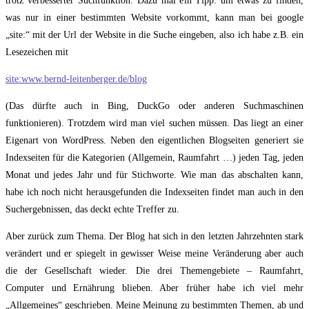
trotz verbesserter Suchfunktion. Dazu mal ein Tipp: um etwas zu finden,
was nur in einer bestimmten Website vorkommt, kann man bei google
„site:“ mit der Url der Website in die Suche eingeben, also ich habe z.B. ein
Lesezeichen mit
site:
www.bernd-leitenberger.de/blog
(Das dürfte auch in Bing, DuckGo oder anderen Suchmaschinen
funktionieren). Trotzdem wird man viel suchen müssen. Das liegt an einer
Eigenart von WordPress. Neben den eigentlichen Blogseiten generiert sie
Indexseiten für die Kategorien (Allgemein, Raumfahrt …) jeden Tag, jeden
Monat und jedes Jahr und für Stichworte. Wie man das abschalten kann,
habe ich noch nicht herausgefunden die Indexseiten findet man auch in den
Suchergebnissen, das deckt echte Treffer zu.
Aber zurück zum Thema. Der Blog hat sich in den letzten Jahrzehnten stark
verändert und er spiegelt in gewisser Weise meine Veränderung aber auch
die der Gesellschaft wieder. Die drei Themengebiete – Raumfahrt,
Computer und Ernährung blieben. Aber früher habe ich viel mehr
„Allgemeines“ geschrieben. Meine Meinung zu bestimmten Themen, ab und