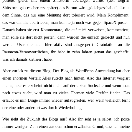
postete, gleich mit einem Shitstorm überzogen wurde, (den Begriff
Shitstorm gab es aber erst später) das Forum wäre „gleichgeschaltet“ also in
dem Sinne, das nur eine Meinung dort toleriert wird. Mein Kompliment:
das war damals übertrieben, man konnte ja noch was gegen SpaceX posten.
Danach haben sie erst Kommentare, die auf mich verweisen, kommentiert,
man solle sie dort nicht posten, dann wurden die einfach gelöscht und nun
werden User die auch hier aktiv sind ausgesperrt. Gratulation an die
Raumcon-Verantwortlichen, ihr habt in zehn Jahren genau das geschafft,
was ich damals kritisiert habe.
Aber zurück zu diesem Blog. Der Blog als WordPress-Anwendung hat aber
einen enormen Vorteil: Alles rutscht nach hinten. Also das Internet vergisst
nichts, aber es erscheint nicht mehr auf der ersten Suchseite und wenn man
nach etwas sucht, wird man zu vielen Themen viele Treffer finden. Das
erlaubt es mir Dinge immer wieder aufzugreifen, wer weiß vielleicht lernt
der eine oder andere etwas durch Wiederholung…
Wie sieht die Zukunft des Blogs aus? Also ihr seht es ja selbst, ich poste
immer weniger. Zum einen aus dem schon erwähnten Grund, dass ich meine