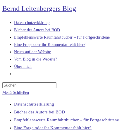
Zum
Bernd Leitenbergers Blog
Inhalt
springen
Datenschutzerklärung
Bücher des Autors bei BOD
Empfehlenswerte Raumfahrtbücher – für Fortgeschrittene
Eine Frage oder ihr Kommentar fehlt hier?
Neues auf der Website
Vom Blog in die Website?
Über mich
Website-
Suche
umschalten
Menü
Schließen
Datenschutzerklärung
Bücher des Autors bei BOD
Empfehlenswerte Raumfahrtbücher – für Fortgeschrittene
Eine Frage oder ihr Kommentar fehlt hier?