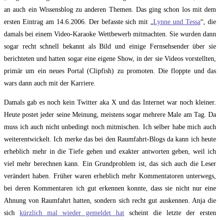
an auch ein Wissensblog zu anderen Themen. Das ging schon los mit dem
ersten Eintrag am 14.6.2006. Der befasste sich mit „
Lynne und Tessa
“, die
damals bei einem Video-Karaoke Wettbewerb mitmachten. Sie wurden dann
sogar recht schnell bekannt als Bild und einige Fernsehsender über sie
berichteten und hatten sogar eine eigene Show, in der sie Videos vorstellten,
primär um ein neues Portal (Clipfish) zu promoten. Die floppte und das
wars dann auch mit der Karriere.
Damals gab es noch kein Twitter aka X und das Internet war noch kleiner.
Heute postet jeder seine Meinung, meistens sogar mehrere Male am Tag. Da
muss ich auch nicht unbedingt noch mitmischen. Ich selber habe mich auch
weiterentwickelt. Ich merke das bei den Raumfahrt-Blogs da kann ich heute
erheblich mehr in die Tiefe gehen und exakter antworten geben, weil ich
viel mehr berechnen kann. Ein Grundproblem ist, das sich auch die Leser
verändert haben. Früher waren erheblich mehr Kommentatoren unterwegs,
bei deren Kommentaren ich gut erkennen konnte, dass sie nicht nur eine
Ahnung von Raumfahrt hatten, sondern sich recht gut auskennen. Anja die
sich
kürzlich mal wieder gemeldet hat
scheint die letzte der ersten