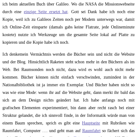
ich beim aktuellen Buch über Galileo. Wo die NASA die Missionswebseite
durch eine
einzige Seite ersetzt hat
. Gott sei Dank habe ich noch eine
Kopie, weil ich zu Galileos Zeiten noch per Modem unterwegs war, damit
ich Online-Zeit einsparte (damals gabs keine Flatrate, jede Onlineminute
kostete) nutzte ich Werkzeuge um die gesamte Seite lokal auf Platte zu
kopieren und die Kopie habe ich noch.
Ich denkemein Vermächtnis werden die Bücher sein und nicht die Website
und der Blog. Hinsichtlich Raketen steht schon mehr in den Büchern als im
Web. Bei Raumsonden noch nicht, dazu wird es wohl auch nicht mehr
kommen. Bücher können nicht einfach verschwinden, zumindest in der
Nationalbibliothek ist ja immer ein Exemplar. Und Bücher haben nicht so
was wie eine Mode: wenn ihr auf die Website geht, dann merkt ihr bald das
sich an dem Design nichts geändert hat. Ich habe anfangs noch mit
grafischen Elementen experimentiert, bin dann aber recht rasch bei einer
Struktur gelandet, die ich sinnvoll finde, in der Informatik würde man von
einem Baum sprechen, sprich es gibt eine
Hauptseite
mit Rubriken wie
Raumfahrt, Computer …. und geht man auf
Raumfahrt
so fächert sich das