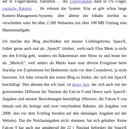
auf in Trägerraketen, Satelliten … die
Trägerraketen
dann in US-Träger,
russische Raketen
… ihr erkennt das System. Klar es gibt schon lange
Kontext-Management-Systeme, aber alleine die Inhalte dorthin zu
verschieben wäre bei über 2.200 Webseiten mit über 100 MB Umfang eine
Mammutaufgabe.
Ich möchte den Blog abschließen mit meiner Lieblingsfirma, SpaceX,
früher gerne auch mal als „SpassX“ tituliert, weils nach Elon Musk ja nicht
um den Erfolg geht, sondern ein Raketenstart eine Show ist und heute her
als „MurksX“, weil anders als Murks kann man diverse Ereignisse beim
Starship wie Explosionen bei Bodentests nicht vor dem Countdown, ja nicht
bewerten. Ich habe versucht den ersten Blog zu finden, der sich mit SpaceX
beschäftigt. Den ältesten den ich fand, ist
dieser hier
, der sich auch mit der
gravierenden Differenz der Nutzlast der Falcon 9 und Heavy nach SpaceX-
Angaben und meinen Berechnungen beschäftigt (Hinweis: die Falcon 9 von
damals und die heutige sind zwei verschiedene Raketen, die Angaben von
2008, also vor dem Erstflug beruhen auf den damaligen Angaben auf der
Website). Das die Nutzlastangaben nicht stimmen, hat sich gehalten. Keine
Falcon 9 hat auch nur annähernd die 22 t Nutzlast befördert die SpaceX