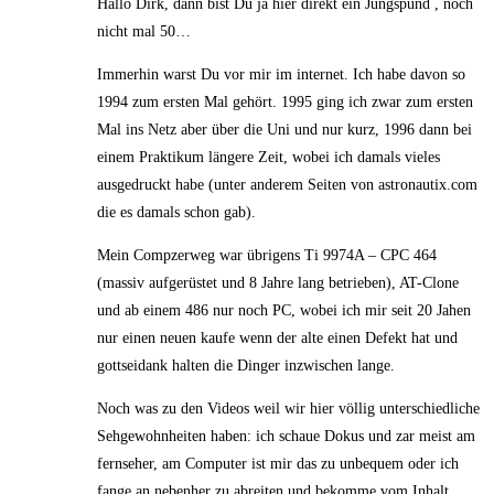
Hallo Dirk, dann bist Du ja hier direkt ein Jungspund , noch
nicht mal 50…
Immerhin warst Du vor mir im internet. Ich habe davon so
1994 zum ersten Mal gehört. 1995 ging ich zwar zum ersten
Mal ins Netz aber über die Uni und nur kurz, 1996 dann bei
einem Praktikum längere Zeit, wobei ich damals vieles
ausgedruckt habe (unter anderem Seiten von astronautix.com
die es damals schon gab).
Mein Compzerweg war übrigens Ti 9974A – CPC 464
(massiv aufgerüstet und 8 Jahre lang betrieben), AT-Clone
und ab einem 486 nur noch PC, wobei ich mir seit 20 Jahen
nur einen neuen kaufe wenn der alte einen Defekt hat und
gottseidank halten die Dinger inzwischen lange.
Noch was zu den Videos weil wir hier völlig unterschiedliche
Sehgewohnheiten haben: ich schaue Dokus und zar meist am
fernseher, am Computer ist mir das zu unbequem oder ich
fange an nebenher zu abreiten und bekomme vom Inhalt