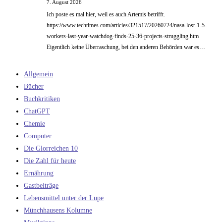
7. August 2026
Ich poste es mal hier, weil es auch Artemis betrifft.
https://www.techtimes.com/articles/321517/20260724/nasa-lost-1-5-
workers-last-year-watchdog-finds-25-36-projects-struggling.htm
Eigentlich keine Überraschung, bei den anderen Behörden war es…
Allgemein
Bücher
Buchkritiken
ChatGPT
Chemie
Computer
Die Glorreichen 10
Die Zahl für heute
Ernährung
Gastbeiträge
Lebensmittel unter der Lupe
Münchhausens Kolumne