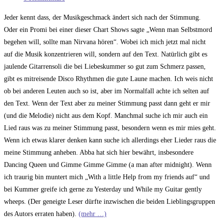
Kommentare:
Jeder kennt dass, der Musikgeschmack ändert sich nach der Stimmung.
Oder ein Promi bei einer dieser Chart Shows sagte „Wenn man Selbstmord
begehen will, sollte man Nirvana hören“. Wobei ich mich jetzt mal nicht
auf die Musik konzentrieren will, sondern auf den Text. Natürlich gibt es
jaulende Gitarrensoli die bei Liebeskummer so gut zum Schmerz passen,
gibt es mitreisende Disco Rhythmen die gute Laune machen. Ich weis nicht
ob bei anderen Leuten auch so ist, aber im Normalfall achte ich selten auf
den Text. Wenn der Text aber zu meiner Stimmung passt dann geht er mir
(und die Melodie) nicht aus dem Kopf. Manchmal suche ich mir auch ein
Lied raus was zu meiner Stimmung passt, besondern wenn es mir mies geht.
Wenn ich etwas klarer denken kann suche ich allerdings eher Lieder raus die
meine Stimmung anheben. Abba hat sich hier bewährt, insbesondere
Dancing Queen und Gimme Gimme Gimme (a man after midnight). Wenn
ich traurig bin muntert mich „With a little Help from my friends auf“ und
bei Kummer greife ich gerne zu Yesterday und While my Guitar gently
wheeps. (Der geneigte Leser dürfte inzwischen die beiden Lieblingsgruppen
des Autors erraten haben).
(mehr …)