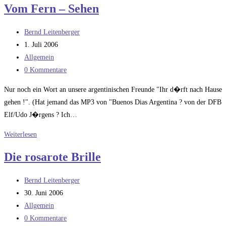
Vom Fern – Sehen
Beitrags-
Bernd Leitenberger
Autor:
Beitrag
1. Juli 2006
veröffentlicht:
Beitrags-
Allgemein
Kategorie:
Beitrags-
0 Kommentare
Kommentare:
Nur noch ein Wort an unsere argentinischen Freunde "Ihr d�rft nach Hause
gehen !". (Hat jemand das MP3 von "Buenos Dias Argentina ? von der DFB
Elf/Udo J�rgens ? Ich…
Vom
Weiterlesen
Fern
Die rosarote Brille
–
Sehen
Beitrags-
Bernd Leitenberger
Autor:
Beitrag
30. Juni 2006
veröffentlicht:
Beitrags-
Allgemein
Kategorie:
Beitrags-
0 Kommentare