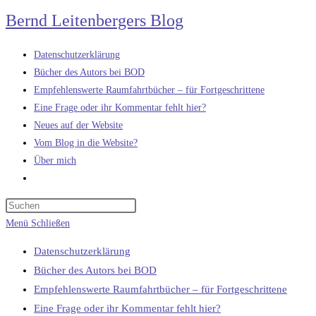
Zum
Bernd Leitenbergers Blog
Inhalt
springen
Datenschutzerklärung
Bücher des Autors bei BOD
Empfehlenswerte Raumfahrtbücher – für Fortgeschrittene
Eine Frage oder ihr Kommentar fehlt hier?
Neues auf der Website
Vom Blog in die Website?
Über mich
Website-
Suche
umschalten
Menü
Schließen
Datenschutzerklärung
Bücher des Autors bei BOD
Empfehlenswerte Raumfahrtbücher – für Fortgeschrittene
Eine Frage oder ihr Kommentar fehlt hier?