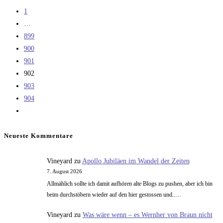
vorherigen
1
Seite
…
899
900
901
902
903
904
Zur
nächsten
Seite
Neueste Kommentare
Vineyard
zu
Apollo Jubiläen im Wandel der Zeiten
7. August 2026
Allmählich sollte ich damit aufhören alte Blogs zu pushen, aber ich bin
beim durchstöbern wieder auf den hier gestossen und..…
Vineyard
zu
Was wäre wenn – es Wernher von Braun nicht