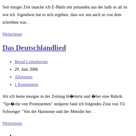
Kommentare:
Seit einiger Zeit tausche ich E-Mails mit jemanden aus der halb so alt ist
wie ich. Irgendwie hat es sich ergeben, dass wir uns auch so von dem
schreiben was…
Die
Weiterlesen
rosarote
Das Deutschlandlied
Brille
Beitrags-
Bernd Leitenberger
Autor:
Beitrag
29. Juni 2006
veröffentlicht:
Beitrags-
Allgemein
Kategorie:
Beitrags-
1 Kommentar
Kommentare:
Als ich heute morgen in der Zeitung bl�tterte und �ber eine Rubrik
"Spr�che von Prominenten" stolperte fand ich folgendes Zitat von Til
Schweiger "Von der Harmonie und der Melodie her…
Das
Weiterlesen
Deutschlandlied
Zur