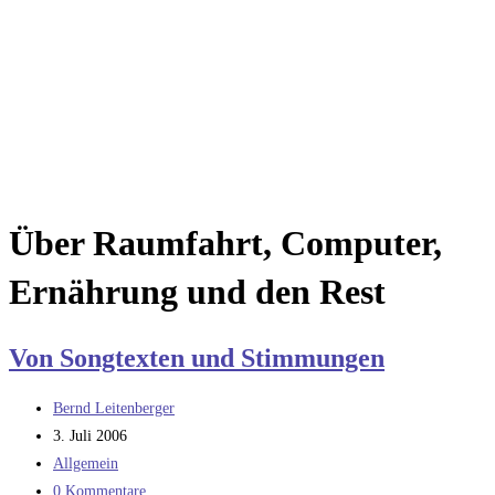
Über Raumfahrt, Computer,
Ernährung und den Rest
Von Songtexten und Stimmungen
Beitrags-
Bernd Leitenberger
Autor:
Beitrag
3. Juli 2006
veröffentlicht:
Beitrags-
Allgemein
Kategorie:
Beitrags-
0 Kommentare