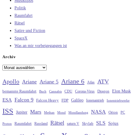
Musiktipps
Politik
Raumfahrt
Rätsel
Satire und Fiction
SpaceX
Was an mir vorbeigegangen ist
Archiv
Archiv
Ariane 6
Apollo
ATV
Ariane
Ariane 5
Atlas
Elon Musk
Dragon
bemannte Raumfahrt
CDU
Buch
Cannabis
Corona-Virus
Falcon 9
ESA
Galileo
FDP
Falcon Heavy
Ionenantrieb
Ionentriebwerke
ISS
Mars
NASA
Jupiter
Orion
Methan
Mond
PC
Mondlandung
Rätsel
SLS
Sojus
Raumfahrt
Russland
saturn V
Skylab
Proton