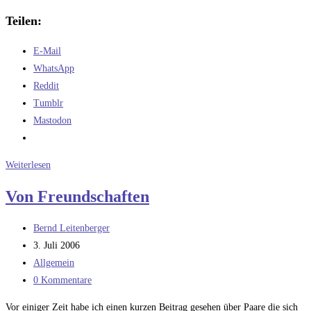
Teilen:
E-Mail
WhatsApp
Reddit
Tumblr
Mastodon
Von
Weiterlesen
Songtexten
Von Freundschaften
und
Stimmungen
Beitrags-
Bernd Leitenberger
Autor:
Beitrag
3. Juli 2006
veröffentlicht:
Beitrags-
Allgemein
Kategorie:
Beitrags-
0 Kommentare
Kommentare:
Vor einiger Zeit habe ich einen kurzen Beitrag gesehen über Paare die sich