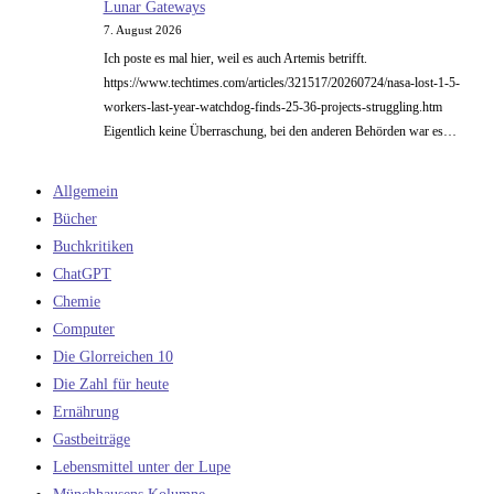
Lunar Gateways
7. August 2026
Ich poste es mal hier, weil es auch Artemis betrifft.
https://www.techtimes.com/articles/321517/20260724/nasa-lost-1-5-
workers-last-year-watchdog-finds-25-36-projects-struggling.htm
Eigentlich keine Überraschung, bei den anderen Behörden war es…
Allgemein
Bücher
Buchkritiken
ChatGPT
Chemie
Computer
Die Glorreichen 10
Die Zahl für heute
Ernährung
Gastbeiträge
Lebensmittel unter der Lupe