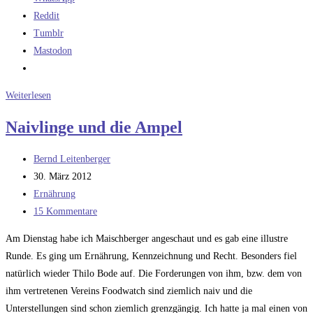
Reddit
Tumblr
Mastodon
Der
Weiterlesen
unmündige
Naivlinge und die Ampel
Verbraucher
Beitrags-
Bernd Leitenberger
Autor:
Beitrag
30. März 2012
veröffentlicht:
Beitrags-
Ernährung
Kategorie:
Beitrags-
15 Kommentare
Kommentare:
Am Dienstag habe ich Maischberger angeschaut und es gab eine illustre
Runde. Es ging um Ernährung, Kennzeichnung und Recht. Besonders fiel
natürlich wieder Thilo Bode auf. Die Forderungen von ihm, bzw. dem von
ihm vertretenen Vereins Foodwatch sind ziemlich naiv und die
Unterstellungen sind schon ziemlich grenzgängig. Ich hatte ja mal einen von