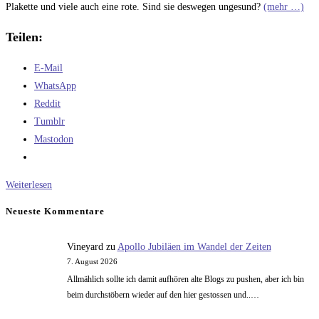
Plakette und viele auch eine rote. Sind sie deswegen ungesund?
(mehr …)
Teilen:
E-Mail
WhatsApp
Reddit
Tumblr
Mastodon
Naivlinge
Weiterlesen
und
Neueste Kommentare
die
Ampel
Vineyard
zu
Apollo Jubiläen im Wandel der Zeiten
7. August 2026
Allmählich sollte ich damit aufhören alte Blogs zu pushen, aber ich bin
beim durchstöbern wieder auf den hier gestossen und..…