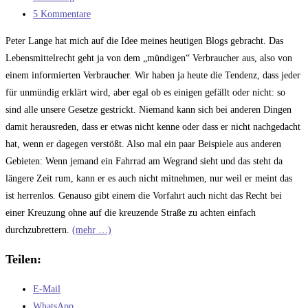
zur
Kategorie:
Beitrags-
5 Kommentare
Nährwertkennzeichnung?
Kommentare:
Peter Lange hat mich auf die Idee meines heutigen Blogs gebracht. Das
Lebensmittelrecht geht ja von dem „mündigen“ Verbraucher aus, also von
einem informierten Verbraucher. Wir haben ja heute die Tendenz, dass jeder
für unmündig erklärt wird, aber egal ob es einigen gefällt oder nicht: so
sind alle unsere Gesetze gestrickt. Niemand kann sich bei anderen Dingen
damit herausreden, dass er etwas nicht kenne oder dass er nicht nachgedacht
hat, wenn er dagegen verstößt. Also mal ein paar Beispiele aus anderen
Gebieten: Wenn jemand ein Fahrrad am Wegrand sieht und das steht da
längere Zeit rum, kann er es auch nicht mitnehmen, nur weil er meint das
ist herrenlos. Genauso gibt einem die Vorfahrt auch nicht das Recht bei
einer Kreuzung ohne auf die kreuzende Straße zu achten einfach
durchzubrettern.
(mehr …)
Teilen:
E-Mail
WhatsApp