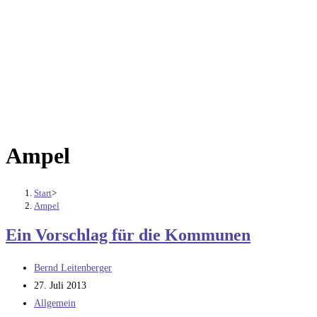
Ampel
Start
>
Ampel
Ein Vorschlag für die Kommunen
Beitrags-
Bernd Leitenberger
Autor:
Beitrag
27. Juli 2013
veröffentlicht:
Beitrags-
Allgemein