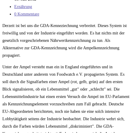
veröffentlicht:
Beitrags-
Ernährung
Kategorie:
Beitrags-
0 Kommentare
Kommentare:
Derzeit ist bei uns die GDA-Kenneziechnung verbreitet. Dieses System ist
freiwillig und von der Industrie eingeführt worden. Es hat nichts mit der
gesetzlich vorgeschriebenen Nährwertkennzeichnung zu tun. Als
Alkternative zur GDA-Kennzeichnung wird die Ampelkennzeichnung
propagiert.
Unter der Ampel versteht man ein in England eingeführtes und in
Deutschland unter anderem von Foodwatch e.V. propagiertes System. Es
soll durch die Signalfarben einer Ampel (rot, gelb, grün) auf den ersten
Blick signalisieren, ob ein Lebensmittel „gut“ oder „schlecht“ sei. Die
Lebensmittelindustrie hat einen ersten Versuch die Ampel im EU-Parlament
als Kennzeichnungselement vorzuschreiben zum Fall gebracht. Deutsche
EU-Abgeordneten berichteten, noch nie haben sie eine solch intensive
Lobbytätigkeit seitens der Industrie beobachtet. Die Industrie wehrt sich,
durch die Farben würden Lebensmittel „diskriminiert“. Die GDA-