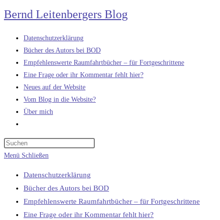
Zum
Bernd Leitenbergers Blog
Inhalt
springen
Datenschutzerklärung
Bücher des Autors bei BOD
Empfehlenswerte Raumfahrtbücher – für Fortgeschrittene
Eine Frage oder ihr Kommentar fehlt hier?
Neues auf der Website
Vom Blog in die Website?
Über mich
Website-
Suche
umschalten
Menü
Schließen
Datenschutzerklärung
Bücher des Autors bei BOD
Empfehlenswerte Raumfahrtbücher – für Fortgeschrittene
Eine Frage oder ihr Kommentar fehlt hier?