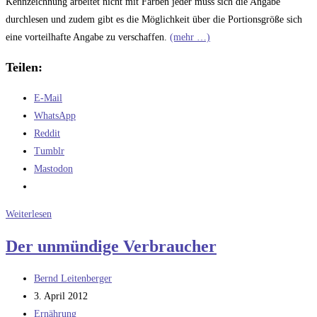
Kennzeichnung arbeitet nicht mit Farben jeder muss sich die Angabe
durchlesen und zudem gibt es die Möglichkeit über die Portionsgröße sich
eine vorteilhafte Angabe zu verschaffen.
(mehr …)
Teilen:
E-Mail
WhatsApp
Reddit
Tumblr
Mastodon
Ist
Weiterlesen
„die
Der unmündige Verbraucher
Ampel“,
das
Beitrags-
Bernd Leitenberger
bessere
Autor:
Beitrag
3. April 2012
System
veröffentlicht:
Beitrags-
Ernährung