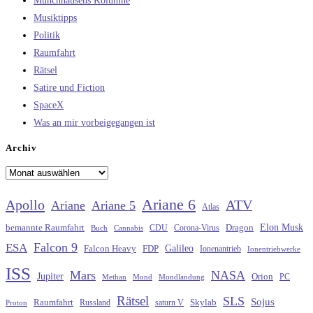
Münchhausens Kolumne
Musiktipps
Politik
Raumfahrt
Rätsel
Satire und Fiction
SpaceX
Was an mir vorbeigegangen ist
Archiv
Archiv
Ariane 6
Apollo
ATV
Ariane
Ariane 5
Atlas
Elon Musk
Dragon
bemannte Raumfahrt
CDU
Buch
Cannabis
Corona-Virus
Falcon 9
ESA
Galileo
FDP
Falcon Heavy
Ionenantrieb
Ionentriebwerke
ISS
Mars
NASA
Jupiter
Orion
Methan
Mond
PC
Mondlandung
Rätsel
SLS
Sojus
Raumfahrt
Russland
saturn V
Skylab
Proton