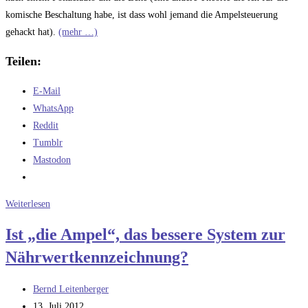
komische Beschaltung habe, ist dass wohl jemand die Ampelsteuerung
gehackt hat).
(mehr …)
Teilen:
E-Mail
WhatsApp
Reddit
Tumblr
Mastodon
Ein
Weiterlesen
Vorschlag
Ist „die Ampel“, das bessere System zur
für
Nährwertkennzeichnung?
die
Kommunen
Beitrags-
Bernd Leitenberger
Autor:
Beitrag
13. Juli 2012