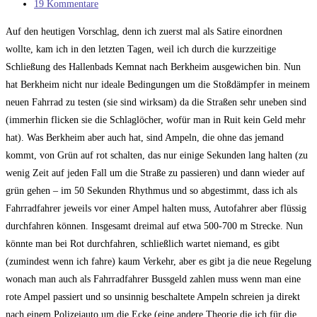
Kategorie:
Beitrags-
19 Kommentare
Kommentare:
Auf den heutigen Vorschlag, denn ich zuerst mal als Satire einordnen
wollte, kam ich in den letzten Tagen, weil ich durch die kurzzeitige
Schließung des Hallenbads Kemnat nach Berkheim ausgewichen bin. Nun
hat Berkheim nicht nur ideale Bedingungen um die Stoßdämpfer in meinem
neuen Fahrrad zu testen (sie sind wirksam) da die Straßen sehr uneben sind
(immerhin flicken sie die Schlaglöcher, wofür man in Ruit kein Geld mehr
hat). Was Berkheim aber auch hat, sind Ampeln, die ohne das jemand
kommt, von Grün auf rot schalten, das nur einige Sekunden lang halten (zu
wenig Zeit auf jeden Fall um die Straße zu passieren) und dann wieder auf
grün gehen – im 50 Sekunden Rhythmus und so abgestimmt, dass ich als
Fahrradfahrer jeweils vor einer Ampel halten muss, Autofahrer aber flüssig
durchfahren können. Insgesamt dreimal auf etwa 500-700 m Strecke. Nun
könnte man bei Rot durchfahren, schließlich wartet niemand, es gibt
(zumindest wenn ich fahre) kaum Verkehr, aber es gibt ja die neue Regelung
wonach man auch als Fahrradfahrer Bussgeld zahlen muss wenn man eine
rote Ampel passiert und so unsinnig beschaltete Ampeln schreien ja direkt
nach einem Polizeiauto um die Ecke (eine andere Theorie die ich für die