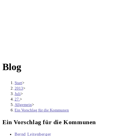
Blog
Start
>
2013
>
Juli
>
27.
>
Allgemein
>
Ein Vorschlag für die Kommunen
Ein Vorschlag für die Kommunen
Beitrags-
Bernd Leitenberger