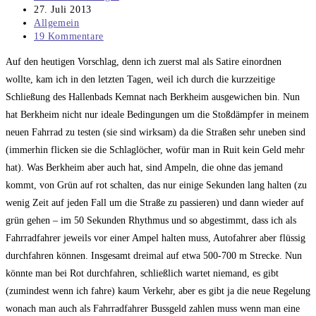
Autor:
Beitrag
27. Juli 2013
veröffentlicht:
Beitrags-
Allgemein
Kategorie:
Beitrags-
19 Kommentare
Kommentare:
Auf den heutigen Vorschlag, denn ich zuerst mal als Satire einordnen
wollte, kam ich in den letzten Tagen, weil ich durch die kurzzeitige
Schließung des Hallenbads Kemnat nach Berkheim ausgewichen bin. Nun
hat Berkheim nicht nur ideale Bedingungen um die Stoßdämpfer in meinem
neuen Fahrrad zu testen (sie sind wirksam) da die Straßen sehr uneben sind
(immerhin flicken sie die Schlaglöcher, wofür man in Ruit kein Geld mehr
hat). Was Berkheim aber auch hat, sind Ampeln, die ohne das jemand
kommt, von Grün auf rot schalten, das nur einige Sekunden lang halten (zu
wenig Zeit auf jeden Fall um die Straße zu passieren) und dann wieder auf
grün gehen – im 50 Sekunden Rhythmus und so abgestimmt, dass ich als
Fahrradfahrer jeweils vor einer Ampel halten muss, Autofahrer aber flüssig
durchfahren können. Insgesamt dreimal auf etwa 500-700 m Strecke. Nun
könnte man bei Rot durchfahren, schließlich wartet niemand, es gibt
(zumindest wenn ich fahre) kaum Verkehr, aber es gibt ja die neue Regelung
wonach man auch als Fahrradfahrer Bussgeld zahlen muss wenn man eine