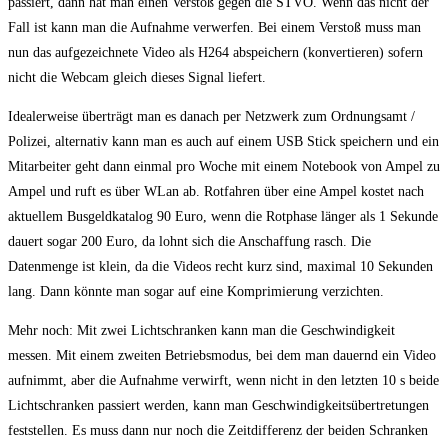
passiert, dann hat man einen Verstoß gegen die STVO. Wenn das nicht der
Fall ist kann man die Aufnahme verwerfen. Bei einem Verstoß muss man
nun das aufgezeichnete Video als H264 abspeichern (konvertieren) sofern
nicht die Webcam gleich dieses Signal liefert.
Idealerweise überträgt man es danach per Netzwerk zum Ordnungsamt /
Polizei, alternativ kann man es auch auf einem USB Stick speichern und ein
Mitarbeiter geht dann einmal pro Woche mit einem Notebook von Ampel zu
Ampel und ruft es über WLan ab. Rotfahren über eine Ampel kostet nach
aktuellem Busgeldkatalog 90 Euro, wenn die Rotphase länger als 1 Sekunde
dauert sogar 200 Euro, da lohnt sich die Anschaffung rasch. Die
Datenmenge ist klein, da die Videos recht kurz sind, maximal 10 Sekunden
lang. Dann könnte man sogar auf eine Komprimierung verzichten.
Mehr noch: Mit zwei Lichtschranken kann man die Geschwindigkeit
messen. Mit einem zweiten Betriebsmodus, bei dem man dauernd ein Video
aufnimmt, aber die Aufnahme verwirft, wenn nicht in den letzten 10 s beide
Lichtschranken passiert werden, kann man Geschwindigkeitsübertretungen
feststellen. Es muss dann nur noch die Zeitdifferenz der beiden Schranken