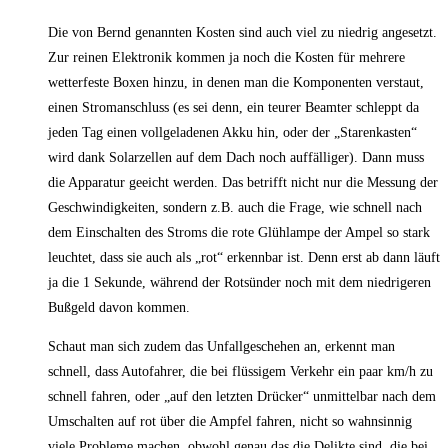
Die von Bernd genannten Kosten sind auch viel zu niedrig angesetzt.
Zur reinen Elektronik kommen ja noch die Kosten für mehrere
wetterfeste Boxen hinzu, in denen man die Komponenten verstaut,
einen Stromanschluss (es sei denn, ein teurer Beamter schleppt da
jeden Tag einen vollgeladenen Akku hin, oder der „Starenkasten“
wird dank Solarzellen auf dem Dach noch auffälliger). Dann muss
die Apparatur geeicht werden. Das betrifft nicht nur die Messung der
Geschwindigkeiten, sondern z.B. auch die Frage, wie schnell nach
dem Einschalten des Stroms die rote Glühlampe der Ampel so stark
leuchtet, dass sie auch als „rot“ erkennbar ist. Denn erst ab dann läuft
ja die 1 Sekunde, während der Rotsünder noch mit dem niedrigeren
Bußgeld davon kommen.
Schaut man sich zudem das Unfallgeschehen an, erkennt man
schnell, dass Autofahrer, die bei flüssigem Verkehr ein paar km/h zu
schnell fahren, oder „auf den letzten Drücker“ unmittelbar nach dem
Umschalten auf rot über die Ampfel fahren, nicht so wahnsinnig
viele Probleme machen, obwohl genau das die Delikte sind, die bei