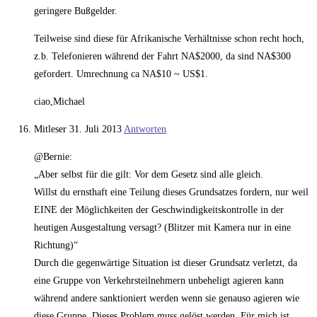
geringere Bußgelder.
Teilweise sind diese für Afrikanische Verhältnisse schon recht hoch,
z.b. Telefonieren während der Fahrt NA$2000, da sind NA$300
gefordert. Umrechnung ca NA$10 ~ US$1.
ciao,Michael
Mitleser
31. Juli 2013
Antworten
@Bernie:
„Aber selbst für die gilt: Vor dem Gesetz sind alle gleich.
Willst du ernsthaft eine Teilung dieses Grundsatzes fordern, nur weil
EINE der Möglichkeiten der Geschwindigkeitskontrolle in der
heutigen Ausgestaltung versagt? (Blitzer mit Kamera nur in eine
Richtung)“
Durch die gegenwärtige Situation ist dieser Grundsatz verletzt, da
eine Gruppe von Verkehrsteilnehmern unbeheligt agieren kann
während andere sanktioniert werden wenn sie genauso agieren wie
diese Gruppe. Dieses Problem muss gelöst werden. Für mich ist