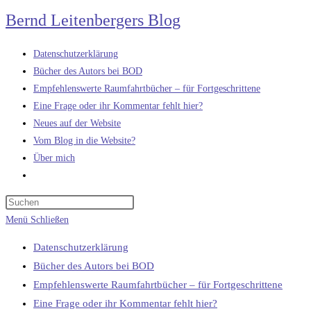
Zum
Bernd Leitenbergers Blog
Inhalt
springen
Datenschutzerklärung
Bücher des Autors bei BOD
Empfehlenswerte Raumfahrtbücher – für Fortgeschrittene
Eine Frage oder ihr Kommentar fehlt hier?
Neues auf der Website
Vom Blog in die Website?
Über mich
Website-
Suche
umschalten
Menü
Schließen
Datenschutzerklärung
Bücher des Autors bei BOD
Empfehlenswerte Raumfahrtbücher – für Fortgeschrittene
Eine Frage oder ihr Kommentar fehlt hier?