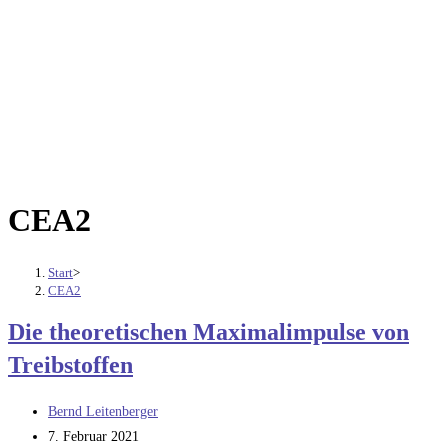
CEA2
Start
>
CEA2
Die theoretischen Maximalimpulse von
Treibstoffen
Beitrags-
Bernd Leitenberger
Autor:
Beitrag
7. Februar 2021