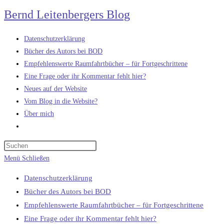
Zum
Bernd Leitenbergers Blog
Inhalt
springen
Datenschutzerklärung
Bücher des Autors bei BOD
Empfehlenswerte Raumfahrtbücher – für Fortgeschrittene
Eine Frage oder ihr Kommentar fehlt hier?
Neues auf der Website
Vom Blog in die Website?
Über mich
Website-
Suche
umschalten
Menü
Schließen
Datenschutzerklärung
Bücher des Autors bei BOD
Empfehlenswerte Raumfahrtbücher – für Fortgeschrittene
Eine Frage oder ihr Kommentar fehlt hier?