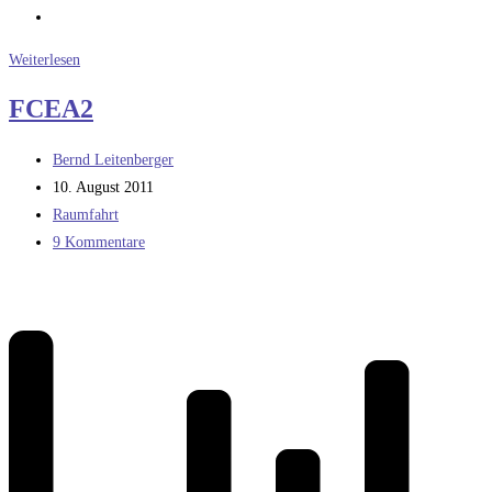
Die
Weiterlesen
theoretischen
FCEA2
Maximalimpulse
von
Beitrags-
Bernd Leitenberger
Treibstoffen
Autor:
Beitrag
10. August 2011
veröffentlicht:
Beitrags-
Raumfahrt
Kategorie:
Beitrags-
9 Kommentare
Kommentare: