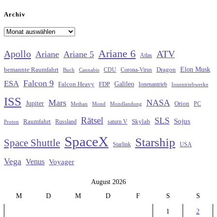
Archiv
Archiv
Ariane 6
Apollo
ATV
Ariane
Ariane 5
Atlas
Elon Musk
Dragon
bemannte Raumfahrt
CDU
Buch
Cannabis
Corona-Virus
Falcon 9
ESA
Galileo
FDP
Falcon Heavy
Ionenantrieb
Ionentriebwerke
ISS
Mars
NASA
Jupiter
Orion
Methan
Mond
PC
Mondlandung
Rätsel
SLS
Sojus
Raumfahrt
Russland
saturn V
Skylab
Proton
SpaceX
Starship
Space Shuttle
Starlink
USA
Vega
Venus
Voyager
August 2026
M
D
M
D
F
S
S
1
2