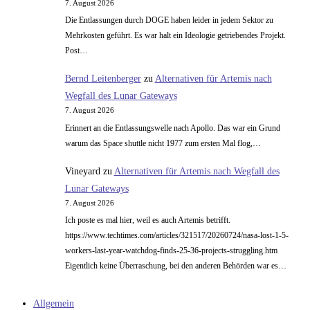
7. August 2026
Die Entlassungen durch DOGE haben leider in jedem Sektor zu
Mehrkosten geführt. Es war halt ein Ideologie getriebendes Projekt.
Post…
Bernd Leitenberger
zu
Alternativen für Artemis nach
Wegfall des Lunar Gateways
7. August 2026
Erinnert an die Entlassungswelle nach Apollo. Das war ein Grund
warum das Space shuttle nicht 1977 zum ersten Mal flog,…
Vineyard
zu
Alternativen für Artemis nach Wegfall des
Lunar Gateways
7. August 2026
Ich poste es mal hier, weil es auch Artemis betrifft.
https://www.techtimes.com/articles/321517/20260724/nasa-lost-1-5-
workers-last-year-watchdog-finds-25-36-projects-struggling.htm
Eigentlich keine Überraschung, bei den anderen Behörden war es…
Allgemein