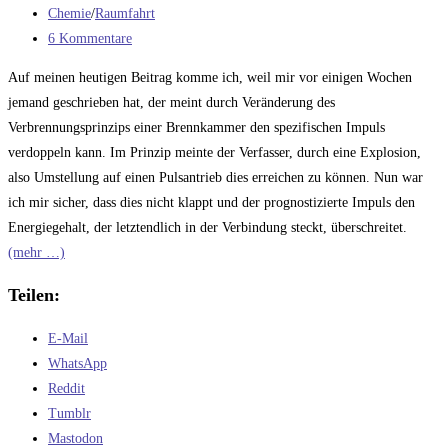
veröffentlicht:
Beitrags-
Chemie
/
Raumfahrt
Kategorie:
Beitrags-
6 Kommentare
Kommentare:
Auf meinen heutigen Beitrag komme ich, weil mir vor einigen Wochen
jemand geschrieben hat, der meint durch Veränderung des
Verbrennungsprinzips einer Brennkammer den spezifischen Impuls
verdoppeln kann. Im Prinzip meinte der Verfasser, durch eine Explosion,
also Umstellung auf einen Pulsantrieb dies erreichen zu können. Nun war
ich mir sicher, dass dies nicht klappt und der prognostizierte Impuls den
Energiegehalt, der letztendlich in der Verbindung steckt, überschreitet.
(mehr …)
Teilen:
E-Mail
WhatsApp
Reddit
Tumblr
Mastodon