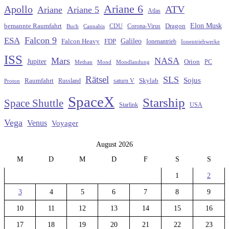
Ariane 6
Apollo
ATV
Ariane
Ariane 5
Atlas
Elon Musk
Dragon
bemannte Raumfahrt
CDU
Buch
Cannabis
Corona-Virus
Falcon 9
ESA
Galileo
FDP
Falcon Heavy
Ionenantrieb
Ionentriebwerke
ISS
Mars
NASA
Jupiter
Orion
Methan
Mond
PC
Mondlandung
Rätsel
SLS
Sojus
Raumfahrt
Russland
saturn V
Skylab
Proton
SpaceX
Starship
Space Shuttle
Starlink
USA
Vega
Venus
Voyager
August 2026
M
D
M
D
F
S
S
1
2
3
4
5
6
7
8
9
10
11
12
13
14
15
16
17
18
19
20
21
22
23