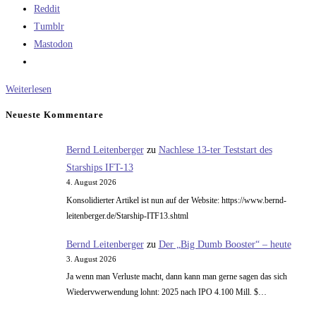
Reddit
Tumblr
Mastodon
Das
Weiterlesen
Problem
Neueste Kommentare
mit
vielen
Bernd Leitenberger
zu
Nachlese 13-ter Teststart des
Triebwerken
Starships IFT-13
4. August 2026
Konsolidierter Artikel ist nun auf der Website: https://www.bernd-
leitenberger.de/Starship-ITF13.shtml
Bernd Leitenberger
zu
Der „Big Dumb Booster“ – heute
3. August 2026
Ja wenn man Verluste macht, dann kann man gerne sagen das sich
Wiedervwerwendung lohnt: 2025 nach IPO 4.100 Mill. $…