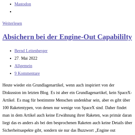
Mastodon
Die
Weiterlesen
Raptoren
Absichern bei der Engine-Out Capabililty
und
der
Beitrags-
Bernd Leitenberger
Sinn
Autor:
Beitrag
27. Mai 2022
von
veröffentlicht:
Beitrags-
Allgemein
Teststarts
Kategorie:
Beitrags-
9 Kommentare
Kommentare:
Heute wieder ein Grundlagenartikel, wenn auch inspiriert von der
Diskussion im letzten Blog. Es ist aber ein Grundlagenartikel, kein SpaceX-
Artikel. Es mag für bestimmte Menschen undenkbar sein, aber es gibt über
100 Raketentypen, von denen nur wenige von SpaceX sind. Daher findet
man in dem Artikel auch keine Erwähnung ihrer Raketen, was primär daran
liegt das es anders als bei den besprochenen Raketen auch keine Details über
Sicherheitsaspekte gibt, sondern sie nur das Buzzwort „Engine out