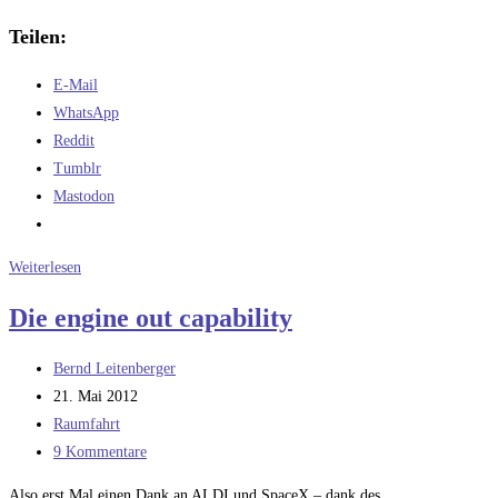
Teilen:
E-Mail
WhatsApp
Reddit
Tumblr
Mastodon
Die
Weiterlesen
Falcon
Die engine out capability
Heavy
und
Beitrags-
Bernd Leitenberger
die
Autor:
Beitrag
21. Mai 2012
Engine-
veröffentlicht:
Beitrags-
Raumfahrt
Out
Kategorie:
Beitrags-
9 Kommentare
Capability
Kommentare:
Also erst Mal einen Dank an ALDI und SpaceX – dank des