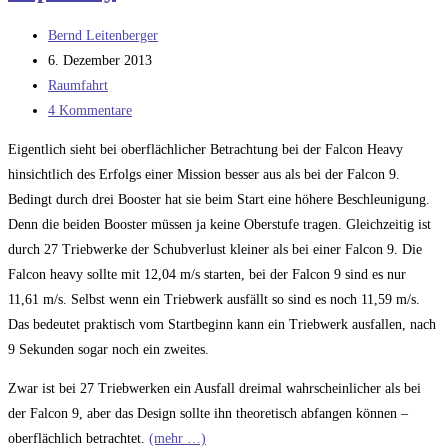
Out
Beitrags-
Capabililty
Bernd Leitenberger
Autor:
Beitrag
6. Dezember 2013
veröffentlicht:
Beitrags-
Raumfahrt
Kategorie:
Beitrags-
4 Kommentare
Kommentare:
Eigentlich sieht bei oberflächlicher Betrachtung bei der Falcon Heavy
hinsichtlich des Erfolgs einer Mission besser aus als bei der Falcon 9.
Bedingt durch drei Booster hat sie beim Start eine höhere Beschleunigung.
Denn die beiden Booster müssen ja keine Oberstufe tragen. Gleichzeitig ist
durch 27 Triebwerke der Schubverlust kleiner als bei einer Falcon 9. Die
Falcon heavy sollte mit 12,04 m/s starten, bei der Falcon 9 sind es nur
11,61 m/s. Selbst wenn ein Triebwerk ausfällt so sind es noch 11,59 m/s.
Das bedeutet praktisch vom Startbeginn kann ein Triebwerk ausfallen, nach
9 Sekunden sogar noch ein zweites.
Zwar ist bei 27 Triebwerken ein Ausfall dreimal wahrscheinlicher als bei
der Falcon 9, aber das Design sollte ihn theoretisch abfangen können –
oberflächlich betrachtet.
(mehr …)