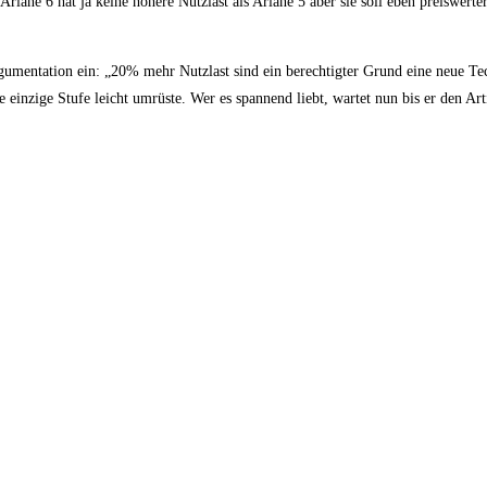
Ariane 6 hat ja keine höhere Nutzlast als Ariane 5 aber sie soll eben preiswerte
gumentation ein: „20% mehr Nutzlast sind ein berechtigter Grund eine neue Te
e einzige Stufe leicht umrüste. Wer es spannend liebt, wartet nun bis er den Ar