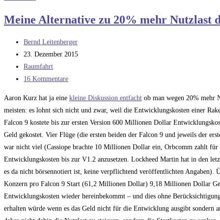
es
Meine Alternative zu 20% mehr Nutzlast
beim
ersten
Beitrags-
Bernd Leitenberger
Mal
Autor:
Beitrag
23. Dezember 2015
richtig!
veröffentlicht:
Beitrags-
Raumfahrt
Kategorie:
Beitrags-
16 Kommentare
Kommentare:
Aaron Kurz hat ja eine
kleine Diskussion entfacht
ob man wegen 20% mehr Nutz
meisten: es lohnt sich nicht und zwar, weil die Entwicklungskosten einer Rake
Falcon 9 kostete bis zur ersten Version 600 Millionen Dollar Entwicklungsko
Geld gekostet. Vier Flüge (die ersten beiden der Falcon 9 und jeweils der e
war nicht viel (Cassiope brachte 10 Millionen Dollar ein, Orbcomm zahlt für z
Entwicklungskosten bis zur V1.2 anzusetzen. Lockheed Martin hat in den le
es da nicht börsennotiert ist, keine verpflichtend veröffentlichten Angabe
Konzern pro Falcon 9 Start (61,2 Millionen Dollar) 9,18 Millionen Dollar Gew
Entwicklungskosten wieder hereinbekommt – und dies ohne Berücksichtigung 
erhalten würde wenn es das Geld nicht für die Entwicklung ausgibt sondern anl