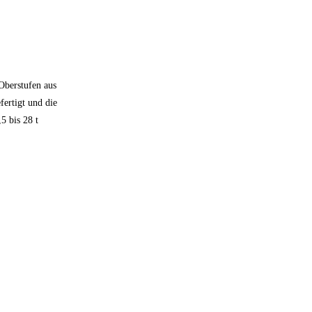
 Oberstufen aus
ertigt und die
5 bis 28 t