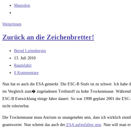
Mastodon
Galileo:
Weiterlesen
Musste
Zurück an die Zeichenbretter!
es
die
Beitrags-
Bernd Leitenberger
Sojus
Autor:
Beitrag
13. Juli 2010
sein?
veröffentlicht:
Beitrags-
Raumfahrt
Kategorie:
Beitrags-
0 Kommentare
Kommentare:
Nun hat es auch die ESA gemerkt: Die ESC-B Stufe ist zu schwer. Ich habe da
im Vergleich zum� zugeladenen Treibstoff zu hohe Trockenmasse. Während ma
ESC-B Entwicklung einige Jahre dauert. So war 1998 geplant 2001 die ESC-A
nicht tolerierbar.
Die Trockenmasse muss Astrium so unangenehm sein, dass ich wirklich ziemlic
geantwortet. Nun scheint das auch der
ESA aufgefallen sein
. Nun will man er