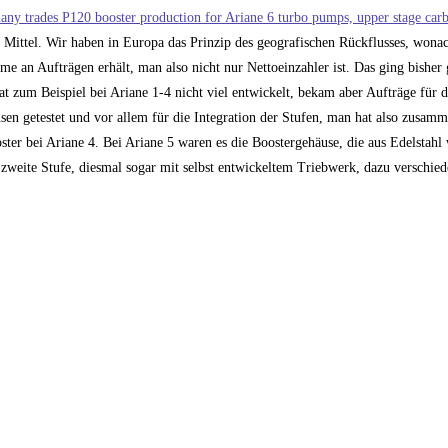
ny trades P120 booster production for Ariane 6 turbo pumps, upper stage carb
r Mittel. Wir haben in Europa das Prinzip des geografischen Rückflusses, won
e an Aufträgen erhält, man also nicht nur Nettoeinzahler ist. Das ging bisher
t zum Beispiel bei Ariane 1-4 nicht viel entwickelt, bekam aber Aufträge für d
n getestet und vor allem für die Integration der Stufen, man hat also zusam
ster bei Ariane 4. Bei Ariane 5 waren es die Boostergehäuse, die aus Edelstahl
 zweite Stufe, diesmal sogar mit selbst entwickeltem Triebwerk, dazu verschie