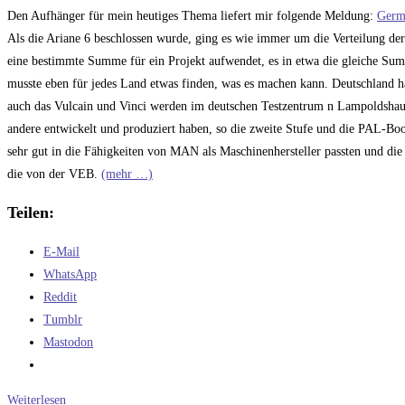
Kommentare:
Den Aufhänger für mein heutiges Thema liefert mir folgende Meldung:
Germa
Als die Ariane 6 beschlossen wurde, ging es wie immer um die Verteilung de
eine bestimmte Summe für ein Projekt aufwendet, es in etwa die gleiche Summ
musste eben für jedes Land etwas finden, was es machen kann. Deutschland ha
auch das Vulcain und Vinci werden im deutschen Testzentrum n Lampoldshause
andere entwickelt und produziert haben, so die zweite Stufe und die PAL-Boo
sehr gut in die Fähigkeiten von MAN als Maschinenhersteller passten und die
die von der VEB.
(mehr …)
Teilen:
E-Mail
WhatsApp
Reddit
Tumblr
Mastodon
Macht
Weiterlesen