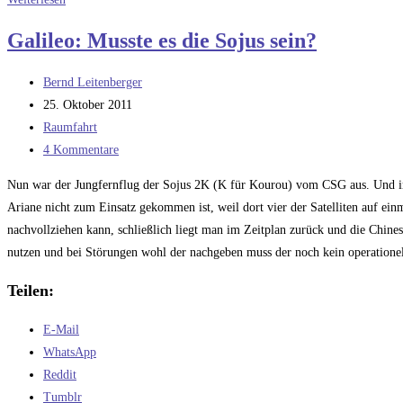
ESC-
Galileo: Musste es die Sojus sein?
A/B
und
Beitrags-
Bernd Leitenberger
moderne
Autor:
Beitrag
25. Oktober 2011
Technik
veröffentlicht:
Beitrags-
Raumfahrt
Kategorie:
Beitrags-
4 Kommentare
Kommentare:
Nun war der Jungfernflug der Sojus 2K (K für Kourou) vom CSG aus. Und in a
Ariane nicht zum Einsatz gekommen ist, weil dort vier der Satelliten auf ein
nachvollziehen kann, schließlich liegt man im Zeitplan zurück und die Chine
nutzen und bei Störungen wohl der nachgeben muss der noch kein operatione
Teilen:
E-Mail
WhatsApp
Reddit
Tumblr