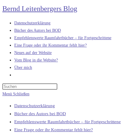
Zum
Bernd Leitenbergers Blog
Inhalt
springen
Datenschutzerklärung
Bücher des Autors bei BOD
Empfehlenswerte Raumfahrtbücher – für Fortgeschrittene
Eine Frage oder ihr Kommentar fehlt hier?
Neues auf der Website
Vom Blog in die Website?
Über mich
Website-
Suche
umschalten
Menü
Schließen
Datenschutzerklärung
Bücher des Autors bei BOD
Empfehlenswerte Raumfahrtbücher – für Fortgeschrittene
Eine Frage oder ihr Kommentar fehlt hier?