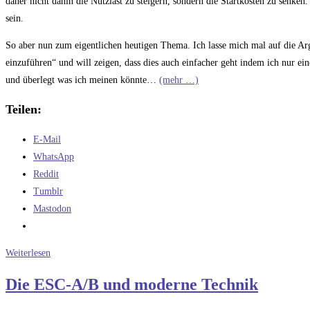
daher nicht dahin die Nutzlast zu steigern, sondern die Startkosten zu senken. 
sein.
So aber nun zum eigentlichen heutigen Thema. Ich lasse mich mal auf die Ar
einzuführen“ und will zeigen, dass dies auch einfacher geht indem ich nur ein
und überlegt was ich meinen könnte…
(mehr …)
Teilen:
E-Mail
WhatsApp
Reddit
Tumblr
Mastodon
Meine
Weiterlesen
Alternative
Die ESC-A/B und moderne Technik
zu
20%