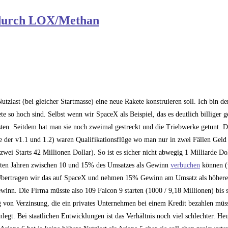
 durch LOX/Methan
last (bei gleicher Startmasse) eine neue Rakete konstruieren soll. Ich bin d
te so hoch sind. Selbst wenn wir SpaceX als Beispiel, das es deutlich billiger 
sten. Seitdem hat man sie noch zweimal gestreckt und die Triebwerke getunt. D
rste der v1.1 und 1.2) waren Qualifikationsflüge wo man nur in zwei Fällen Gel
wei Starts 42 Millionen Dollar). So ist es sicher nicht abwegig 1 Milliarde Dol
tzten Jahren zwischen 10 und 15% des Umsatzes als Gewinn
verbuchen
können (
n). Übertragen wir das auf SpaceX und nehmen 15% Gewinn am Umsatz als höhere
inn. Die Firma müsste also 109 Falcon 9 starten (1000 / 9,18 Millionen) bis s
von Verzinsung, die ein privates Unternehmen bei einem Kredit bezahlen müss
egt. Bei staatlichen Entwicklungen ist das Verhältnis noch viel schlechter. He