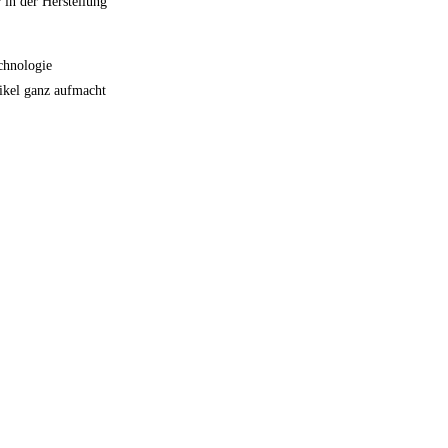
r in der Herstellung
chnologie
tikel ganz aufmacht