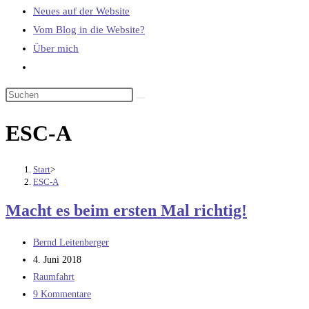
Neues auf der Website
Vom Blog in die Website?
Über mich
Website-
Suche
umschalten
ESC-A
Start
>
ESC-A
Macht es beim ersten Mal richtig!
Beitrags-
Bernd Leitenberger
Autor:
Beitrag
4. Juni 2018
veröffentlicht:
Beitrags-
Raumfahrt
Kategorie:
Beitrags-
9 Kommentare