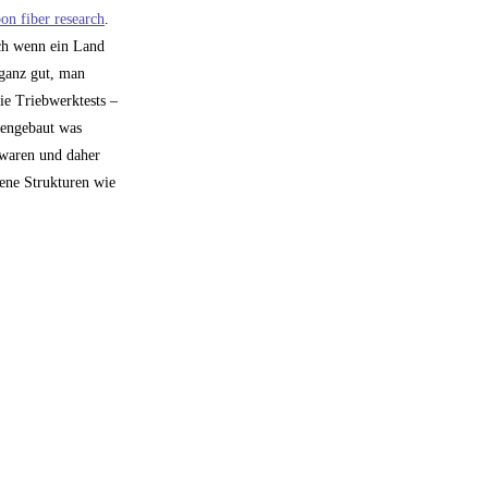
on fiber research
.
ach wenn ein Land
 ganz gut, man
ie Triebwerktests –
mengebaut was
 waren und daher
dene Strukturen wie