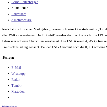
Beitrags-
Bernd Leitenberger
mehr
Autor:
Beitrag
3. Juni 2013
Nutzlast
veröffentlicht:
Beitrags-
Raumfahrt
durch
Kategorie:
Beitrags-
8 Kommentare
LOX/Methan
Kommentare:
Niels hat mich in einer Mail gefragt, warum ich seine Oberstufe mit 30,35 / 4
aller Welt zu orientieren. Die ESC-A/B werden aber nicht wie z.b. die EPC 
haben sehr schwere Oberstufen konstruiert. Die ESC A wiegt 4,545 kg trocken
Treibstoffzuladung genannt. Bei der ESC-A kommt noch die 0,95 t schwere VE
Teilen:
E-Mail
WhatsApp
Reddit
Tumblr
Mastodon
Die
Weiterlesen