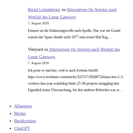
Bernd Leitenberger
zu
Alternativen für Artemis nach
Wegfall des Lunar Gateways
7. August 2026
Erinnert an die Entlassungswelle nach Apollo. Das war ein Grund
warum das Space shuttle nicht 1977 zum ersten Mal flog,…
Vineyard
zu
Alternativen für Artemis nach Wegfall des
Lunar Gateways
7. August 2026
Ich poste es mal hier, weil es auch Artemis betrifft.
https://www.techtimes.com/articles/321517/20260724/nasa-lost-1-5-
workers-last-year-watchdog-finds-25-36-projects-struggling.htm
Eigentlich keine Überraschung, bei den anderen Behörden war es…
Allgemein
Bücher
Buchkritiken
ChatGPT