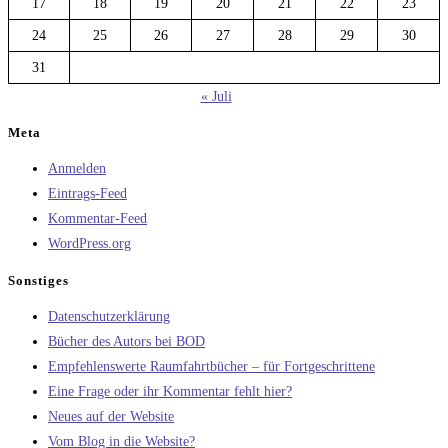
17
18
19
20
21
22
23
24
25
26
27
28
29
30
31
« Juli
Meta
Anmelden
Eintrags-Feed
Kommentar-Feed
WordPress.org
Sonstiges
Datenschutzerklärung
Bücher des Autors bei BOD
Empfehlenswerte Raumfahrtbücher – für Fortgeschrittene
Eine Frage oder ihr Kommentar fehlt hier?
Neues auf der Website
Vom Blog in die Website?