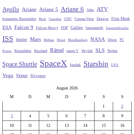
Ariane 6
Apollo
ATV
Ariane
Ariane 5
Atlas
Elon Musk
Dragon
bemannte Raumfahrt
CDU
Buch
Cannabis
Corona-Virus
Falcon 9
ESA
Galileo
FDP
Falcon Heavy
Ionenantrieb
Ionentriebwerke
ISS
Mars
NASA
Jupiter
Orion
Methan
Mond
PC
Mondlandung
Rätsel
SLS
Sojus
Raumfahrt
Russland
saturn V
Skylab
Proton
SpaceX
Starship
Space Shuttle
Starlink
USA
Vega
Venus
Voyager
August 2026
M
D
M
D
F
S
S
1
2
3
4
5
6
7
8
9
10
11
12
13
14
15
16