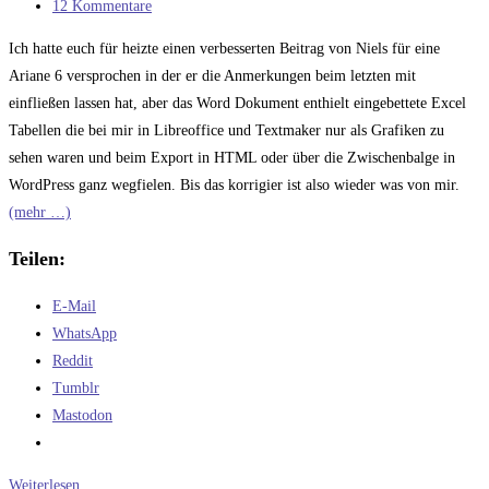
Kategorie:
Beitrags-
12 Kommentare
Kommentare:
Ich hatte euch für heizte einen verbesserten Beitrag von Niels für eine
Ariane 6 versprochen in der er die Anmerkungen beim letzten mit
einfließen lassen hat, aber das Word Dokument enthielt eingebettete Excel
Tabellen die bei mir in Libreoffice und Textmaker nur als Grafiken zu
sehen waren und beim Export in HTML oder über die Zwischenbalge in
WordPress ganz wegfielen. Bis das korrigier ist also wieder was von mir.
(mehr …)
Teilen:
E-Mail
WhatsApp
Reddit
Tumblr
Mastodon
Wer
Weiterlesen