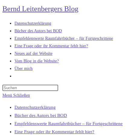
Zum
Bernd Leitenbergers Blog
Inhalt
springen
Datenschutzerklärung
Bücher des Autors bei BOD
Empfehlenswerte Raumfahrtbücher – für Fortgeschrittene
Eine Frage oder ihr Kommentar fehlt hier?
Neues auf der Website
Vom Blog in die Website?
Über mich
Website-
Suche
umschalten
Menü
Schließen
Datenschutzerklärung
Bücher des Autors bei BOD
Empfehlenswerte Raumfahrtbücher – für Fortgeschrittene
Eine Frage oder ihr Kommentar fehlt hier?