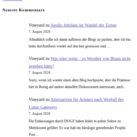
braucht
Neueste Kommentare
die
4K
Vineyard
zu
Apollo Jubiläen im Wandel der Zeiten
Auflösung?
7. August 2026
Allmählich sollte ich damit aufhören alte Blogs zu pushen, aber ich bin
beim durchstöbern wieder auf den hier gestossen und..…
Vineyard
zu
Was wäre wenn – es Wernher von Braun nicht
gegeben hätte?
7. August 2026
Sorry, wenn ich wieder einen alten Blog hochpushe, aber die Prämisse
hier in Bezug auf andere aktuellen Diskussionen interessant, auch…
Vineyard
zu
Alternativen für Artemis nach Wegfall des
Lunar Gateways
7. August 2026
Die Entlassungen durch DOGE haben leider in jedem Sektor zu
Mehrkosten geführt. Es war halt ein Ideologie getriebendes Projekt.
Post…