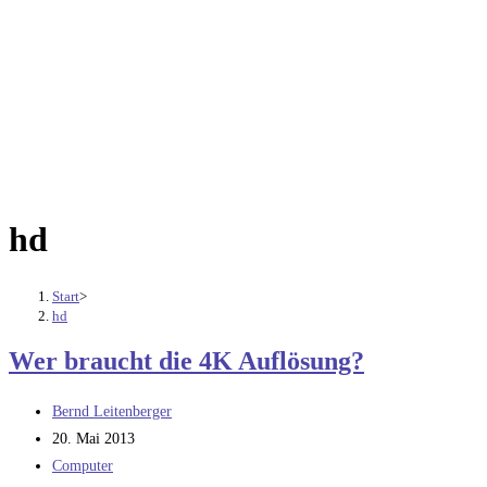
hd
Start
>
hd
Wer braucht die 4K Auflösung?
Beitrags-
Bernd Leitenberger
Autor:
Beitrag
20. Mai 2013
veröffentlicht:
Beitrags-
Computer