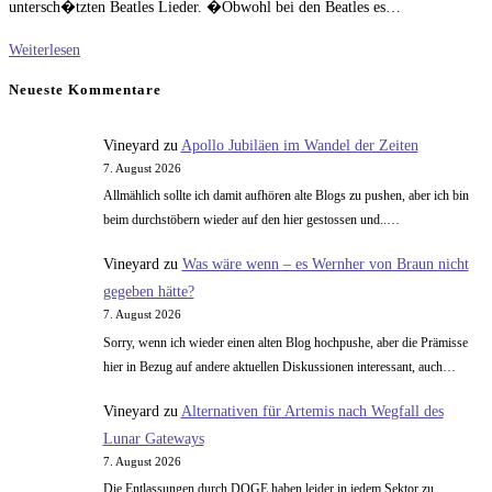
untersch�tzten Beatles Lieder. �Obwohl bei den Beatles es…
Der
Weiterlesen
heutige
Neueste Kommentare
Musiktipp:
„Ill
Vineyard
zu
Apollo Jubiläen im Wandel der Zeiten
follow
7. August 2026
the
Allmählich sollte ich damit aufhören alte Blogs zu pushen, aber ich bin
sun“
beim durchstöbern wieder auf den hier gestossen und..…
Vineyard
zu
Was wäre wenn – es Wernher von Braun nicht
gegeben hätte?
7. August 2026
Sorry, wenn ich wieder einen alten Blog hochpushe, aber die Prämisse
hier in Bezug auf andere aktuellen Diskussionen interessant, auch…
Vineyard
zu
Alternativen für Artemis nach Wegfall des
Lunar Gateways
7. August 2026
Die Entlassungen durch DOGE haben leider in jedem Sektor zu