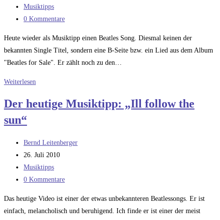
veröffentlicht:
Beitrags-
Musiktipps
Kategorie:
Beitrags-
0 Kommentare
Kommentare:
Heute wieder als Musiktipp einen Beatles Song. Diesmal keinen der
bekannten Single Titel, sondern eine B-Seite bzw. ein Lied aus dem Album
"Beatles for Sale". Er zählt noch zu den…
Der
Weiterlesen
Musiktipp:
Der heutige Musiktipp: „Ill follow the
The
sun“
Beatles:
I’ll
Beitrags-
follow
Bernd Leitenberger
Autor:
Beitrag
the
26. Juli 2010
veröffentlicht:
Beitrags-
Sun
Musiktipps
Kategorie:
Beitrags-
0 Kommentare
Kommentare:
Das heutige Video ist einer der etwas unbekannteren Beatlessongs. Er ist
einfach, melancholisch und beruhigend. Ich finde er ist einer der meist