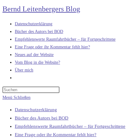
Zum
Bernd Leitenbergers Blog
Inhalt
springen
Datenschutzerklärung
Bücher des Autors bei BOD
Empfehlenswerte Raumfahrtbücher – für Fortgeschrittene
Eine Frage oder ihr Kommentar fehlt hier?
Neues auf der Website
Vom Blog in die Website?
Über mich
Website-
Suche
umschalten
Menü
Schließen
Datenschutzerklärung
Bücher des Autors bei BOD
Empfehlenswerte Raumfahrtbücher – für Fortgeschrittene
Eine Frage oder ihr Kommentar fehlt hier?