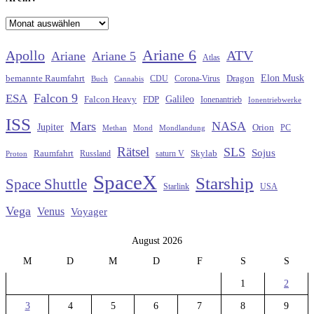
Archiv
Ariane 6
Apollo
ATV
Ariane
Ariane 5
Atlas
Elon Musk
Dragon
bemannte Raumfahrt
CDU
Buch
Cannabis
Corona-Virus
Falcon 9
ESA
Galileo
FDP
Falcon Heavy
Ionenantrieb
Ionentriebwerke
ISS
Mars
NASA
Jupiter
Orion
Methan
Mond
PC
Mondlandung
Rätsel
SLS
Sojus
Raumfahrt
Russland
saturn V
Skylab
Proton
SpaceX
Starship
Space Shuttle
Starlink
USA
Vega
Venus
Voyager
August 2026
M
D
M
D
F
S
S
1
2
3
4
5
6
7
8
9