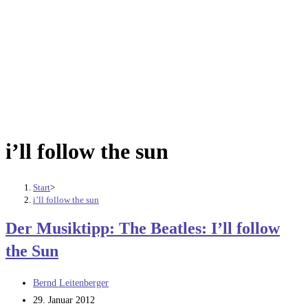
i’ll follow the sun
Start
>
i’ll follow the sun
Der Musiktipp: The Beatles: I’ll follow
the Sun
Beitrags-
Bernd Leitenberger
Autor:
Beitrag
29. Januar 2012