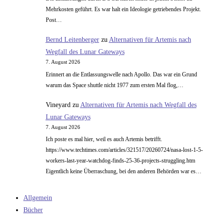
Mehrkosten geführt. Es war halt ein Ideologie getriebendes Projekt.
Post…
Bernd Leitenberger
zu
Alternativen für Artemis nach
Wegfall des Lunar Gateways
7. August 2026
Erinnert an die Entlassungswelle nach Apollo. Das war ein Grund
warum das Space shuttle nicht 1977 zum ersten Mal flog,…
Vineyard
zu
Alternativen für Artemis nach Wegfall des
Lunar Gateways
7. August 2026
Ich poste es mal hier, weil es auch Artemis betrifft.
https://www.techtimes.com/articles/321517/20260724/nasa-lost-1-5-
workers-last-year-watchdog-finds-25-36-projects-struggling.htm
Eigentlich keine Überraschung, bei den anderen Behörden war es…
Allgemein
Bücher