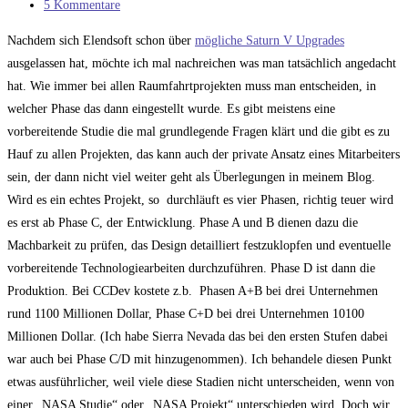
Kategorie:
Beitrags-
5 Kommentare
Kommentare:
Nachdem sich Elendsoft schon über
mögliche Saturn V Upgrades
ausgelassen hat, möchte ich mal nachreichen was man tatsächlich angedacht
hat. Wie immer bei allen Raumfahrtprojekten muss man entscheiden, in
welcher Phase das dann eingestellt wurde. Es gibt meistens eine
vorbereitende Studie die mal grundlegende Fragen klärt und die gibt es zu
Hauf zu allen Projekten, das kann auch der private Ansatz eines Mitarbeiters
sein, der dann nicht viel weiter geht als Überlegungen in meinem Blog.
Wird es ein echtes Projekt, so durchläuft es vier Phasen, richtig teuer wird
es erst ab Phase C, der Entwicklung. Phase A und B dienen dazu die
Machbarkeit zu prüfen, das Design detailliert festzuklopfen und eventuelle
vorbereitende Technologiearbeiten durchzuführen. Phase D ist dann die
Produktion. Bei CCDev kostete z.b. Phasen A+B bei drei Unternehmen
rund 1100 Millionen Dollar, Phase C+D bei drei Unternehmen 10100
Millionen Dollar. (Ich habe Sierra Nevada das bei den ersten Stufen dabei
war auch bei Phase C/D mit hinzugenommen). Ich behandele diesen Punkt
etwas ausführlicher, weil viele diese Stadien nicht unterscheiden, wenn von
einer „NASA Studie“ oder „NASA Projekt“ unterschieden wird. Doch wir