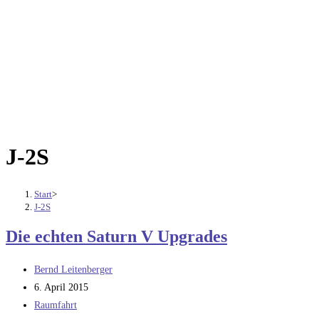
J-2S
Start
>
J-2S
Die echten Saturn V Upgrades
Beitrags-
Bernd Leitenberger
Autor:
Beitrag
6. April 2015
veröffentlicht:
Beitrags-
Raumfahrt