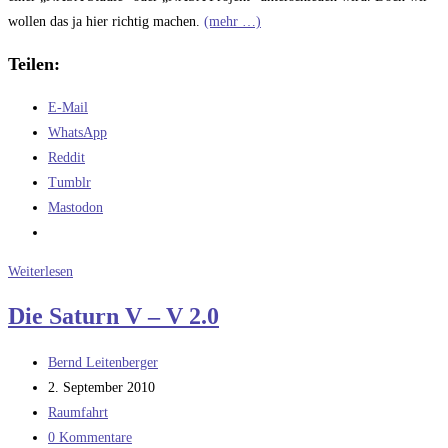
wollen das ja hier richtig machen.
(mehr …)
Teilen:
E-Mail
WhatsApp
Reddit
Tumblr
Mastodon
Die
Weiterlesen
echten
Die Saturn V – V 2.0
Saturn
V
Beitrags-
Bernd Leitenberger
Upgrades
Autor:
Beitrag
2. September 2010
veröffentlicht:
Beitrags-
Raumfahrt
Kategorie:
Beitrags-
0 Kommentare