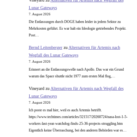
Vineyard
zu
Alternativen für Artemis nach Wegfall des
Lunar Gateways
7. August 2026
Die Entlassungen durch DOGE haben leider in jedem Sektor zu
Mehrkosten geführt. Es war halt ein Ideologie getriebendes Projekt.
Post…
Bernd Leitenberger
zu
Alternativen für Artemis nach
Wegfall des Lunar Gateways
7. August 2026
Erinnert an die Entlassungswelle nach Apollo. Das war ein Grund
warum das Space shuttle nicht 1977 zum ersten Mal flog,…
Vineyard
zu
Alternativen für Artemis nach Wegfall des
Lunar Gateways
7. August 2026
Ich poste es mal hier, weil es auch Artemis betrifft.
https://www.techtimes.com/articles/321517/20260724/nasa-lost-1-5-
workers-last-year-watchdog-finds-25-36-projects-struggling.htm
Eigentlich keine Überraschung, bei den anderen Behörden war es…