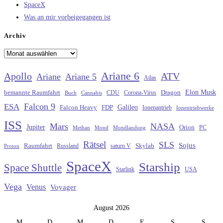
SpaceX
Was an mir vorbeigegangen ist
Archiv
Archiv
Ariane 6
Apollo
ATV
Ariane
Ariane 5
Atlas
Elon Musk
Dragon
bemannte Raumfahrt
CDU
Buch
Cannabis
Corona-Virus
Falcon 9
ESA
Galileo
FDP
Falcon Heavy
Ionenantrieb
Ionentriebwerke
ISS
Mars
NASA
Jupiter
Orion
Methan
Mond
PC
Mondlandung
Rätsel
SLS
Sojus
Raumfahrt
Russland
saturn V
Skylab
Proton
SpaceX
Starship
Space Shuttle
Starlink
USA
Vega
Venus
Voyager
August 2026
M
D
M
D
F
S
S