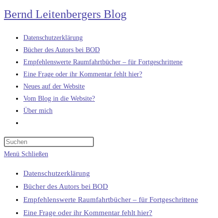
Zum
Bernd Leitenbergers Blog
Inhalt
springen
Datenschutzerklärung
Bücher des Autors bei BOD
Empfehlenswerte Raumfahrtbücher – für Fortgeschrittene
Eine Frage oder ihr Kommentar fehlt hier?
Neues auf der Website
Vom Blog in die Website?
Über mich
Website-
Suche
umschalten
Menü
Schließen
Datenschutzerklärung
Bücher des Autors bei BOD
Empfehlenswerte Raumfahrtbücher – für Fortgeschrittene
Eine Frage oder ihr Kommentar fehlt hier?