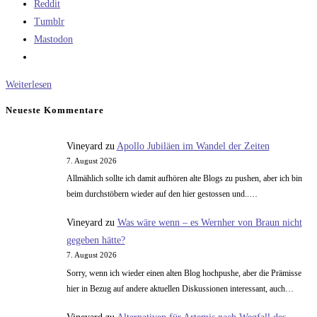
Reddit
Tumblr
Mastodon
Die
Weiterlesen
Saturn
Neueste Kommentare
V
–
Vineyard
zu
Apollo Jubiläen im Wandel der Zeiten
V
7. August 2026
2.0
Allmählich sollte ich damit aufhören alte Blogs zu pushen, aber ich bin
beim durchstöbern wieder auf den hier gestossen und..…
Vineyard
zu
Was wäre wenn – es Wernher von Braun nicht
gegeben hätte?
7. August 2026
Sorry, wenn ich wieder einen alten Blog hochpushe, aber die Prämisse
hier in Bezug auf andere aktuellen Diskussionen interessant, auch…