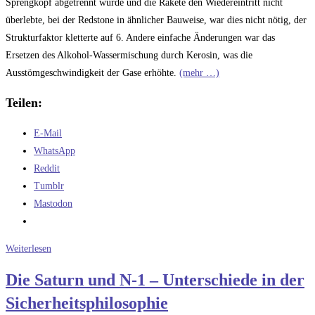
Sprengkopf abgetrennt wurde und die Rakete den Wiedereintritt nicht
überlebte, bei der Redstone in ähnlicher Bauweise, war dies nicht nötig, der
Strukturfaktor kletterte auf 6. Andere einfache Änderungen war das
Ersetzen des Alkohol-Wassermischung durch Kerosin, was die
Ausstömgeschwindigkeit der Gase erhöhte.
(mehr …)
Teilen:
E-Mail
WhatsApp
Reddit
Tumblr
Mastodon
Die
Weiterlesen
russische
Die Saturn und N-1 – Unterschiede in der
Lösung
Sicherheitsphilosophie
–