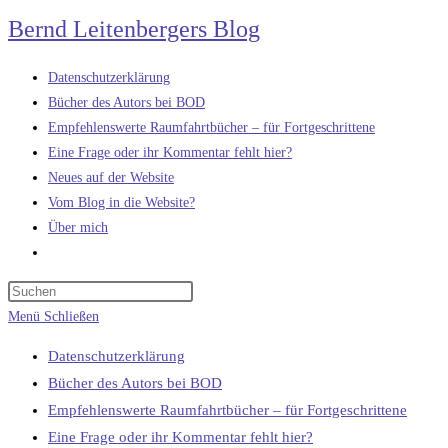
Zum
Bernd Leitenbergers Blog
Inhalt
springen
Datenschutzerklärung
Bücher des Autors bei BOD
Empfehlenswerte Raumfahrtbücher – für Fortgeschrittene
Eine Frage oder ihr Kommentar fehlt hier?
Neues auf der Website
Vom Blog in die Website?
Über mich
Website-
Suche
umschalten
Menü
Schließen
Datenschutzerklärung
Bücher des Autors bei BOD
Empfehlenswerte Raumfahrtbücher – für Fortgeschrittene
Eine Frage oder ihr Kommentar fehlt hier?