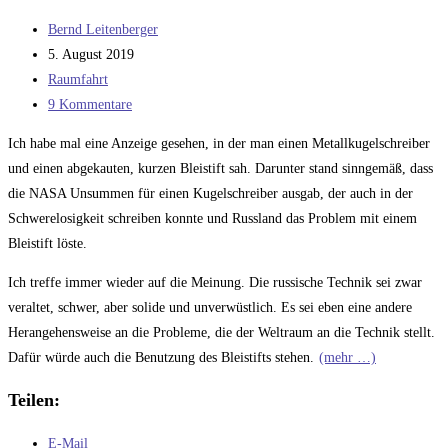
Probleme
Beitrags-
umgehen,
Bernd Leitenberger
Autor:
Beitrag
anstatt
5. August 2019
veröffentlicht:
Beitrags-
sie
Raumfahrt
Kategorie:
Beitrags-
zu
9 Kommentare
Kommentare:
lösen
Ich habe mal eine Anzeige gesehen, in der man einen Metallkugelschreiber
–
und einen abgekauten, kurzen Bleistift sah. Darunter stand sinngemäß, dass
Teil
die NASA Unsummen für einen Kugelschreiber ausgab, der auch in der
1
Schwerelosigkeit schreiben konnte und Russland das Problem mit einem
Bleistift löste.
Ich treffe immer wieder auf die Meinung. Die russische Technik sei zwar
veraltet, schwer, aber solide und unverwüstlich. Es sei eben eine andere
Herangehensweise an die Probleme, die der Weltraum an die Technik stellt.
Dafür würde auch die Benutzung des Bleistifts stehen.
(mehr …)
Teilen:
E-Mail