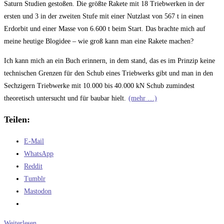
Saturn Studien gestoßen. Die größte Rakete mit 18 Triebwerken in der
ersten und 3 in der zweiten Stufe mit einer Nutzlast von 567 t in einen
Erdorbit und einer Masse von 6.600 t beim Start. Das brachte mich auf
meine heutige Blogidee – wie groß kann man eine Rakete machen?
Ich kann mich an ein Buch erinnern, in dem stand, das es im Prinzip keine
technischen Grenzen für den Schub eines Triebwerks gibt und man in den
Sechzigern Triebwerke mit 10.000 bis 40.000 kN Schub zumindest
theoretisch untersucht und für baubar hielt.
(mehr …)
Teilen:
E-Mail
WhatsApp
Reddit
Tumblr
Mastodon
Die
Weiterlesen