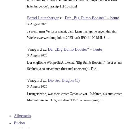
Konsolidierter Artikel ist nun auf der Website: https://www.bernd-
leitenberger.de/Starship-ITF13.shtml
Bernd Leitenberger
zu
Der „Big Dumb Booster“ – heute
3. August 2026
Ja wenn man Verluste macht, dann kann man gerne sagen das sich
Wiedervwerwendung lohnt: 2025 nach IPO 4.100 Mill. $…
Vineyard
zu
Der „Big Dumb Booster“ – heute
3. August 2026
Der englische Wikipedia Artikel zu "Big Bumb Boostern" fasst es am
Schluss ja so zusammen (hier mal übersetzt): - Die…
Vineyard
zu
Die Sea Dragon (3)
3. August 2026
Lustigerweise, war mein erster Gedanke vor 10 Jahren, als zum ersten
Mal mit bunten CGIs, mit dem "ITS" hausieren ging,…
Allgemein
Bücher