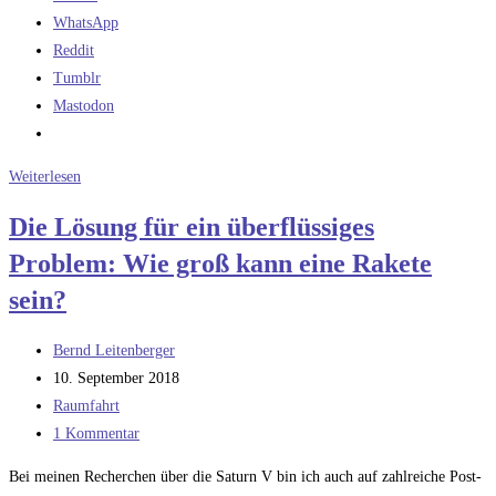
WhatsApp
Reddit
Tumblr
Mastodon
Die
Weiterlesen
Saturn
Die Lösung für ein überflüssiges
und
Problem: Wie groß kann eine Rakete
N-
1
sein?
–
Unterschiede
Beitrags-
Bernd Leitenberger
in
Autor:
Beitrag
10. September 2018
der
veröffentlicht:
Beitrags-
Raumfahrt
Sicherheitsphilosophie
Kategorie:
Beitrags-
1 Kommentar
Kommentare:
Bei meinen Recherchen über die Saturn V bin ich auch auf zahlreiche Post-