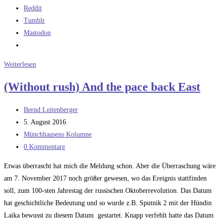
Reddit
Tumblr
Mastodon
I
Weiterlesen
know
(Without rush) And the pace back East
Saint
Peter
Beitrags-
Bernd Leitenberger
won’t
Autor:
Beitrag
5. August 2016
call
veröffentlicht:
Beitrags-
Münchhausens Kolumne
my
Kategorie:
Beitrags-
0 Kommentare
name
Kommentare:
Etwas überrascht hat mich die Meldung schon. Aber die Überraschung wäre
am 7. November 2017 noch größer gewesen, wo das Ereignis stattfinden
soll, zum 100-sten Jahrestag der russischen Oktoberrevolution. Das Datum
hat geschichtliche Bedeutung und so wurde z.B. Sputnik 2 mit der Hündin
Laika bewusst zu diesem Datum gestartet. Knapp verfehlt hatte das Datum