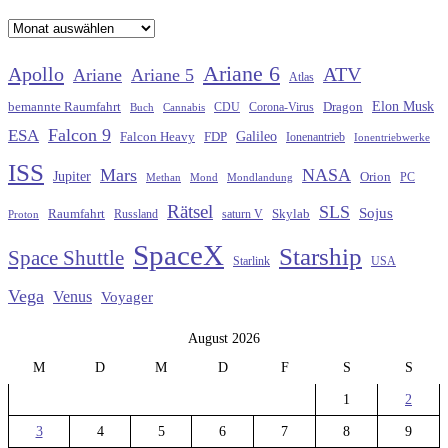
Archiv
Ariane 6
Apollo
ATV
Ariane
Ariane 5
Atlas
Elon Musk
Dragon
bemannte Raumfahrt
CDU
Buch
Cannabis
Corona-Virus
Falcon 9
ESA
Galileo
FDP
Falcon Heavy
Ionenantrieb
Ionentriebwerke
ISS
Mars
NASA
Jupiter
Orion
Methan
Mond
PC
Mondlandung
Rätsel
SLS
Sojus
Raumfahrt
Russland
saturn V
Skylab
Proton
SpaceX
Starship
Space Shuttle
Starlink
USA
Vega
Venus
Voyager
August 2026
M
D
M
D
F
S
S
1
2
3
4
5
6
7
8
9