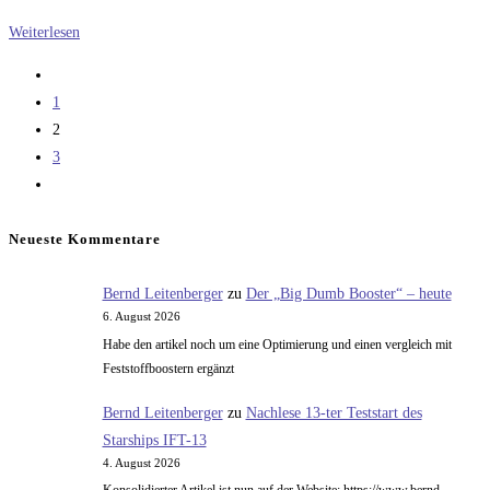
(Without
Weiterlesen
rush)
Zur
And
vorherigen
1
the
Seite
2
pace
3
back
Zur
East
nächsten
Seite
Neueste Kommentare
Bernd Leitenberger
zu
Der „Big Dumb Booster“ – heute
6. August 2026
Habe den artikel noch um eine Optimierung und einen vergleich mit
Feststoffboostern ergänzt
Bernd Leitenberger
zu
Nachlese 13-ter Teststart des
Starships IFT-13
4. August 2026