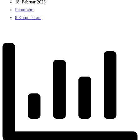
Autor:
Beitrag
18. Februar 2023
veröffentlicht:
Beitrags-
Raumfahrt
Kategorie:
Beitrags-
8 Kommentare
Kommentare: