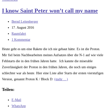
Lösung
I know Saint Peter won’t call my name
für
ein
Beitrags-
Bernd Leitenberger
überflüssiges
Autor:
Beitrag
17. August 2016
Problem:
veröffentlicht:
Beitrags-
Raumfahrt
Wie
Kategorie:
Beitrags-
1 Kommentar
groß
Kommentare:
kann
Heute geht es um eine Rakete die ich nie gebaut hätte. Es ist die Proton.
eine
Mir fiel beim Nachbearbeiten meines Aufsatzes über die N-1 auf wie viele
Rakete
Fehlstarts die in den frühen Jahren hatte. Ich kannte die miserable
sein?
Zuverlässigkeit der Proton in den frühen Jahren, die noch um einiges
schlechter war als heute. Hier eine Liste aller Starts der ersten vierstufigen
Version, genannt Proton K / Block D:
(mehr …)
Teilen:
E-Mail
WhatsApp