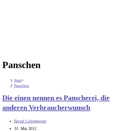
Panschen
Start
>
Panschen
Die einen nennen es Panscherei, die
anderen Verbraucherwunsch
Beitrags-
Bernd Leitenberger
Autor:
Beitrag
31. Mai 2012