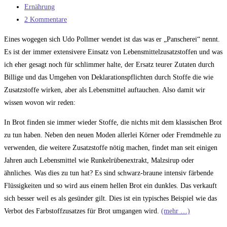
veröffentlicht:
Beitrags-
Ernährung
Kategorie:
Beitrags-
2 Kommentare
Kommentare:
Eines wogegen sich Udo Pollmer wendet ist das was er „Panscherei“ nennt.
Es ist der immer extensivere Einsatz von Lebensmittelzusatzstoffen und was
ich eher gesagt noch für schlimmer halte, der Ersatz teurer Zutaten durch
Billige und das Umgehen von Deklarationspflichten durch Stoffe die wie
Zusatzstoffe wirken, aber als Lebensmittel auftauchen. Also damit wir
wissen wovon wir reden:
In Brot finden sie immer wieder Stoffe, die nichts mit dem klassischen Brot
zu tun haben. Neben den neuen Moden allerlei Körner oder Fremdmehle zu
verwenden, die weitere Zusatzstoffe nötig machen, findet man seit einigen
Jahren auch Lebensmittel wie Runkelrübenextrakt, Malzsirup oder
ähnliches. Was dies zu tun hat? Es sind schwarz-braune intensiv färbende
Flüssigkeiten und so wird aus einem hellen Brot ein dunkles. Das verkauft
sich besser weil es als gesünder gilt. Dies ist ein typisches Beispiel wie das
Verbot des Farbstoffzusatzes für Brot umgangen wird.
(mehr …)