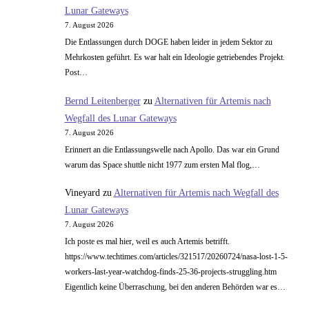
Lunar Gateways
7. August 2026
Die Entlassungen durch DOGE haben leider in jedem Sektor zu
Mehrkosten geführt. Es war halt ein Ideologie getriebendes Projekt.
Post…
Bernd Leitenberger
zu
Alternativen für Artemis nach
Wegfall des Lunar Gateways
7. August 2026
Erinnert an die Entlassungswelle nach Apollo. Das war ein Grund
warum das Space shuttle nicht 1977 zum ersten Mal flog,…
Vineyard
zu
Alternativen für Artemis nach Wegfall des
Lunar Gateways
7. August 2026
Ich poste es mal hier, weil es auch Artemis betrifft.
https://www.techtimes.com/articles/321517/20260724/nasa-lost-1-5-
workers-last-year-watchdog-finds-25-36-projects-struggling.htm
Eigentlich keine Überraschung, bei den anderen Behörden war es…