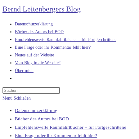
Zum
Bernd Leitenbergers Blog
Inhalt
springen
Datenschutzerklärung
Bücher des Autors bei BOD
Empfehlenswerte Raumfahrtbücher – für Fortgeschrittene
Eine Frage oder ihr Kommentar fehlt hier?
Neues auf der Website
Vom Blog in die Website?
Über mich
Website-
Suche
umschalten
Menü
Schließen
Datenschutzerklärung
Bücher des Autors bei BOD
Empfehlenswerte Raumfahrtbücher – für Fortgeschrittene
Eine Frage oder ihr Kommentar fehlt hier?