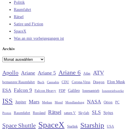
Politik
Raumfahrt
Rätsel
Satire und Fiction
SpaceX
Was an mir vorbeigegangen ist
Archiv
Archiv
Ariane 6
Apollo
ATV
Ariane
Ariane 5
Atlas
Elon Musk
Dragon
bemannte Raumfahrt
CDU
Buch
Cannabis
Corona-Virus
Falcon 9
ESA
Galileo
FDP
Falcon Heavy
Ionenantrieb
Ionentriebwerke
ISS
Mars
NASA
Jupiter
Orion
Methan
Mond
PC
Mondlandung
Rätsel
SLS
Sojus
Raumfahrt
Russland
saturn V
Skylab
Proton
SpaceX
Starship
Space Shuttle
Starlink
USA