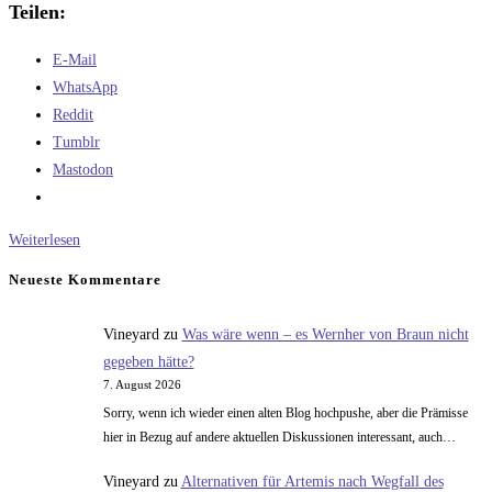
Teilen:
E-Mail
WhatsApp
Reddit
Tumblr
Mastodon
Die
Weiterlesen
einen
Neueste Kommentare
nennen
es
Vineyard
zu
Was wäre wenn – es Wernher von Braun nicht
Panscherei,
gegeben hätte?
die
7. August 2026
anderen
Sorry, wenn ich wieder einen alten Blog hochpushe, aber die Prämisse
Verbraucherwunsch
hier in Bezug auf andere aktuellen Diskussionen interessant, auch…
Vineyard
zu
Alternativen für Artemis nach Wegfall des