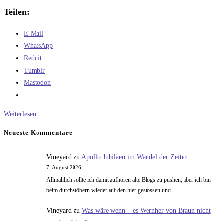
Teilen:
E-Mail
WhatsApp
Reddit
Tumblr
Mastodon
Wir
Weiterlesen
basteln
Neueste Kommentare
uns
eine
Vineyard
zu
Apollo Jubiläen im Wandel der Zeiten
Angara
7. August 2026
Allmählich sollte ich damit aufhören alte Blogs zu pushen, aber ich bin
beim durchstöbern wieder auf den hier gestossen und..…
Vineyard
zu
Was wäre wenn – es Wernher von Braun nicht