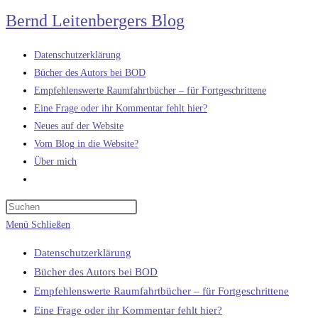
Zum
Bernd Leitenbergers Blog
Inhalt
springen
Datenschutzerklärung
Bücher des Autors bei BOD
Empfehlenswerte Raumfahrtbücher – für Fortgeschrittene
Eine Frage oder ihr Kommentar fehlt hier?
Neues auf der Website
Vom Blog in die Website?
Über mich
Website-
Suche
umschalten
Menü
Schließen
Datenschutzerklärung
Bücher des Autors bei BOD
Empfehlenswerte Raumfahrtbücher – für Fortgeschrittene
Eine Frage oder ihr Kommentar fehlt hier?