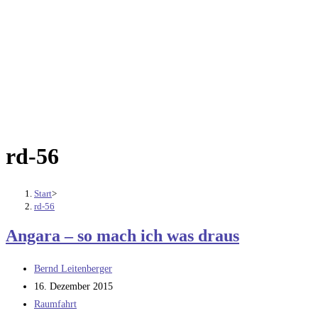
rd-56
Start
>
rd-56
Angara – so mach ich was draus
Beitrags-
Bernd Leitenberger
Autor:
Beitrag
16. Dezember 2015
veröffentlicht:
Beitrags-
Raumfahrt