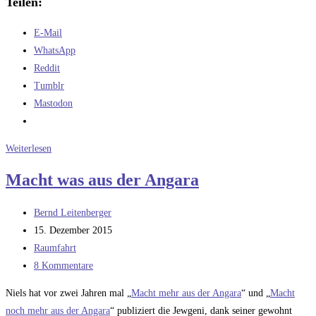
Teilen:
E-Mail
WhatsApp
Reddit
Tumblr
Mastodon
Angara
Weiterlesen
–
Macht was aus der Angara
so
mach
Beitrags-
Bernd Leitenberger
ich
Autor:
Beitrag
15. Dezember 2015
was
veröffentlicht:
Beitrags-
Raumfahrt
draus
Kategorie:
Beitrags-
8 Kommentare
Kommentare:
Niels hat vor zwei Jahren mal „
Macht mehr aus der Angara
“ und „
Macht
noch mehr aus der Angara
“ publiziert die Jewgeni, dank seiner gewohnt