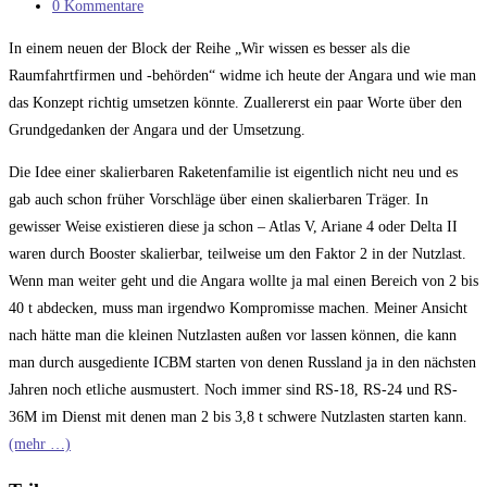
Kategorie:
Beitrags-
0 Kommentare
Kommentare:
In einem neuen der Block der Reihe „Wir wissen es besser als die
Raumfahrtfirmen und -behörden“ widme ich heute der Angara und wie man
das Konzept richtig umsetzen könnte. Zuallererst ein paar Worte über den
Grundgedanken der Angara und der Umsetzung.
Die Idee einer skalierbaren Raketenfamilie ist eigentlich nicht neu und es
gab auch schon früher Vorschläge über einen skalierbaren Träger. In
gewisser Weise existieren diese ja schon – Atlas V, Ariane 4 oder Delta II
waren durch Booster skalierbar, teilweise um den Faktor 2 in der Nutzlast.
Wenn man weiter geht und die Angara wollte ja mal einen Bereich von 2 bis
40 t abdecken, muss man irgendwo Kompromisse machen. Meiner Ansicht
nach hätte man die kleinen Nutzlasten außen vor lassen können, die kann
man durch ausgediente ICBM starten von denen Russland ja in den nächsten
Jahren noch etliche ausmustert. Noch immer sind RS-18, RS-24 und RS-
36M im Dienst mit denen man 2 bis 3,8 t schwere Nutzlasten starten kann.
(mehr …)