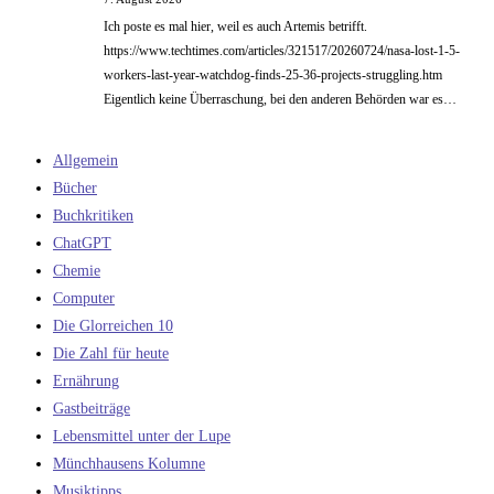
Ich poste es mal hier, weil es auch Artemis betrifft.
https://www.techtimes.com/articles/321517/20260724/nasa-lost-1-5-
workers-last-year-watchdog-finds-25-36-projects-struggling.htm
Eigentlich keine Überraschung, bei den anderen Behörden war es…
Allgemein
Bücher
Buchkritiken
ChatGPT
Chemie
Computer
Die Glorreichen 10
Die Zahl für heute
Ernährung
Gastbeiträge
Lebensmittel unter der Lupe
Münchhausens Kolumne
Musiktipps