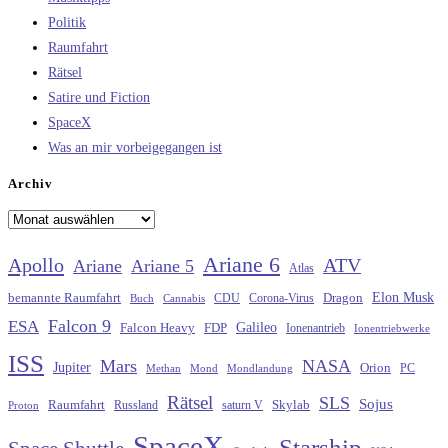
Politik
Raumfahrt
Rätsel
Satire und Fiction
SpaceX
Was an mir vorbeigegangen ist
Archiv
Archiv
Ariane 6
Apollo
ATV
Ariane
Ariane 5
Atlas
Elon Musk
Dragon
bemannte Raumfahrt
CDU
Buch
Cannabis
Corona-Virus
Falcon 9
ESA
Galileo
FDP
Falcon Heavy
Ionenantrieb
Ionentriebwerke
ISS
Mars
NASA
Jupiter
Orion
Methan
Mond
PC
Mondlandung
Rätsel
SLS
Sojus
Raumfahrt
Russland
saturn V
Skylab
Proton
SpaceX
Starship