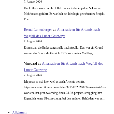
7. August 2026
Die Entlassungen durch DOGE haben leider in jedem Sektor zu
Mehrkosten geführt. Es war halt ein Ideologie getriebendes Projekt.
Post…
Bernd Leitenberger
zu
Alternativen für Artemis nach
Wegfall des Lunar Gateways
7. August 2026
Erinnert an die Entlassungswelle nach Apollo. Das war ein Grund
warum das Space shuttle nicht 1977 zum ersten Mal flog,…
Vineyard
zu
Alternativen für Artemis nach Wegfall des
Lunar Gateways
7. August 2026
Ich poste es mal hier, weil es auch Artemis betrifft.
https://www.techtimes.com/articles/321517/20260724/nasa-lost-1-5-
workers-last-year-watchdog-finds-25-36-projects-struggling.htm
Eigentlich keine Überraschung, bei den anderen Behörden war es…
Allgemein