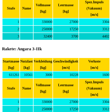
Spez.Impuls
Vollmasse
Leermasse
Stufe
Name
(Vakuum)
[kg]
[kg]
[m/s]
1
330000
27000
3304
2
250000
17250
3312
3
32400
3700
4402
Rakete: Angara 3-IIk
Startmasse
Nutzlast
Verkleidung
Geschwindigkeit
Verluste
[kg]
[kg]
[kg]
[m/s]
[m/s]
611261
10561
3000
10228
1600
Spez.Impuls
Vollmasse
Leermasse
Stufe
Name
(Vakuum)
[kg]
[kg]
[m/s]
1
330000
27000
3304
2
250000
17250
3312