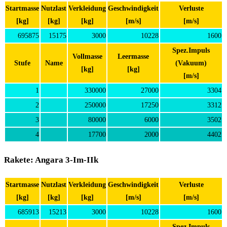
Startmasse
Nutzlast
Verkleidung
Geschwindigkeit
Verluste
[kg]
[kg]
[kg]
[m/s]
[m/s]
695875
15175
3000
10228
1600
Spez.Impuls
Vollmasse
Leermasse
Stufe
Name
(Vakuum)
[kg]
[kg]
[m/s]
1
330000
27000
3304
2
250000
17250
3312
3
80000
6000
3502
4
17700
2000
4402
Rakete: Angara 3-Im-IIk
Startmasse
Nutzlast
Verkleidung
Geschwindigkeit
Verluste
[kg]
[kg]
[kg]
[m/s]
[m/s]
685913
15213
3000
10228
1600
Spez.Impuls