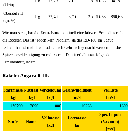
IIk
17,7 t
2 t
1 x RD-56
941 s
(klein)
Oberstufe II
IIg
32,4 t
3,7 t
2 x RD-56
860,6 s
(große)
Wie man sieht, hat die Zentralstufe nominell eine kürzere Brenndauer als
die Booster. Das ist jedoch kein Problem, da das RD-180 im Schub
reduzierbar ist und davon sollte auch Gebrauch gemacht werden um die
Spitzenbeschleunigung zu reduzieren. Damit erhält man folgende
Familienmitglieder:
Rakete: Angara 0-IIk
Startmasse
Nutzlast
Verkleidung
Geschwindigkeit
Verluste
[kg]
[kg]
[kg]
[m/s]
[m/s]
130790
2090
1000
10228
1600
Spez.Impuls
Vollmasse
Leermasse
Stufe
Name
(Vakuum)
[kg]
[kg]
[m/s]