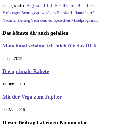
Schlagwörter
:
Angara
,
rd-151
,
RD-180
,
rd-191
,
rd-56
Weitere
Vorheriger Beitrag
Was wird aus Russlands Raumfahrt?
Artikel
Nächster Beitrag
Nach dem europäischen Mondprogramm
ansehen
Das könnte dir auch gefallen
Manchmal schäme ich mich für das DLR
5. Juli 2013
Die optimale Rakete
11. Juni 2010
Mit der Vega zum Jupiter
29. Mai 2016
Dieser Beitrag hat einen Kommentar