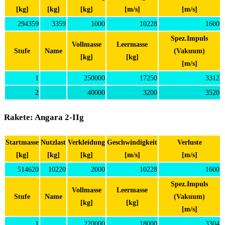
[kg]
[kg]
[kg]
[m/s]
[m/s]
294359
3359
1000
10228
1600
Spez.Impuls
Vollmasse
Leermasse
Stufe
Name
(Vakuum)
[kg]
[kg]
[m/s]
1
250000
17250
3312
2
40000
3200
3520
Rakete: Angara 2-IIg
Startmasse
Nutzlast
Verkleidung
Geschwindigkeit
Verluste
[kg]
[kg]
[kg]
[m/s]
[m/s]
514620
10220
2000
10228
1600
Spez.Impuls
Vollmasse
Leermasse
Stufe
Name
(Vakuum)
[kg]
[kg]
[m/s]
1
220000
18000
3304