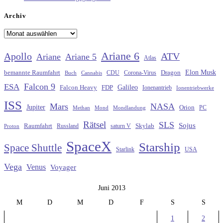
Archiv
Archiv
Ariane 6
Apollo
ATV
Ariane
Ariane 5
Atlas
Elon Musk
Dragon
bemannte Raumfahrt
CDU
Buch
Cannabis
Corona-Virus
Falcon 9
ESA
Galileo
FDP
Falcon Heavy
Ionenantrieb
Ionentriebwerke
ISS
Mars
NASA
Jupiter
Orion
Methan
Mond
PC
Mondlandung
Rätsel
SLS
Sojus
Raumfahrt
Russland
saturn V
Skylab
Proton
SpaceX
Starship
Space Shuttle
Starlink
USA
Vega
Venus
Voyager
Juni 2013
M
D
M
D
F
S
S
1
2