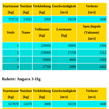
Startmasse
Nutzlast
Verkleidung
Geschwindigkeit
Verluste
[kg]
[kg]
[kg]
[m/s]
[m/s]
572721
13021
2000
10228
1600
Spez.Impuls
Vollmasse
Leermasse
Stufe
Name
(Vakuum)
[kg]
[kg]
[m/s]
1
220000
18000
3304
2
250000
17250
3312
3
70000
4600
3502
4
17700
2000
4402
Rakete: Angara 3-IIg
Startmasse
Nutzlast
Verkleidung
Geschwindigkeit
Verluste
[kg]
[kg]
[kg]
[m/s]
[m/s]
627870
12470
3000
10228
1600