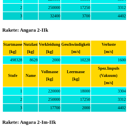
2
250000
17250
3312
3
32400
3700
4402
Rakete: Angara 2-IIk
Startmasse
Nutzlast
Verkleidung
Geschwindigkeit
Verluste
[kg]
[kg]
[kg]
[m/s]
[m/s]
498328
8628
2000
10228
1600
Spez.Impuls
Vollmasse
Leermasse
Stufe
Name
(Vakuum)
[kg]
[kg]
[m/s]
1
220000
18000
3304
2
250000
17250
3312
3
17700
2000
4402
Rakete: Angara 2-Im-IIk