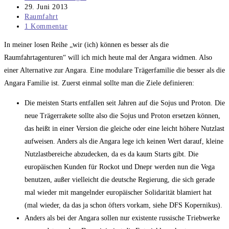
Autor:
Beitrag
29. Juni 2013
veröffentlicht:
Beitrags-
Raumfahrt
Kategorie:
Beitrags-
1 Kommentar
Kommentare:
In meiner losen Reihe „wir (ich) können es besser als die
Raumfahrtagenturen“ will ich mich heute mal der Angara widmen. Also
einer Alternative zur Angara. Eine modulare Trägerfamilie die besser als die
Angara Familie ist. Zuerst einmal sollte man die Ziele definieren:
Die meisten Starts entfallen seit Jahren auf die Sojus und Proton. Die
neue Trägerrakete sollte also die Sojus und Proton ersetzen können,
das heißt in einer Version die gleiche oder eine leicht höhere Nutzlast
aufweisen. Anders als die Angara lege ich keinen Wert darauf, kleine
Nutzlastbereiche abzudecken, da es da kaum Starts gibt. Die
europäischen Kunden für Rockot und Dnepr werden nun die Vega
benutzen, außer vielleicht die deutsche Regierung, die sich gerade
mal wieder mit mangelnder europäischer Solidarität blamiert hat
(mal wieder, da das ja schon öfters vorkam, siehe DFS Kopernikus).
Anders als bei der Angara sollen nur existente russische Triebwerke