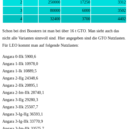
2
250000
17250
3312
3
80000
6000
3502
4
32400
3700
4402
Schon bei drei Boostern ist man bei über 16 t GTO. Man sieht auch das
nicht alle Varianten sinnvoll sind. Hier angegeben sind die GTO Nutzlasten.
Für LEO kommt man auf folgende Nutzlasten:
Angara 0-IIk 5900,6
Angara 1-IIk 10978,0
Angara 1-Ik 10889,5
Angara 2-IIg 24348,6
Angara 2-IIk 20895,1
Angara 2-Im-IIk 28740,1
Angara 3-IIg 29280,3
Angara 3-IIk 25507,7
Angara 3-Ig-IIg 36593,1
Angara 3-Ig-IIk 33770,9
Angara 3-Im-IIk 33575,7