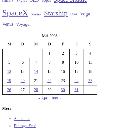
Sojus
saturn V
Skylab
SpaceX
Starship
Vega
Starlink
USA
Venus
Voyager
Mai 2008
M
D
M
D
F
S
S
1
2
3
4
5
6
7
8
9
10
11
12
13
14
15
16
17
18
19
20
21
22
23
24
25
26
27
28
29
30
31
« Apr.
Juni »
Meta
Anmelden
Eintrags-Feed