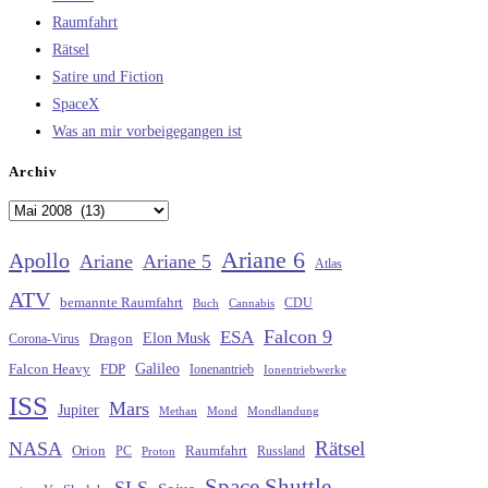
Raumfahrt
Rätsel
Satire und Fiction
SpaceX
Was an mir vorbeigegangen ist
Archiv
Archiv
Ariane 6
Apollo
Ariane
Ariane 5
Atlas
ATV
bemannte Raumfahrt
CDU
Buch
Cannabis
Falcon 9
ESA
Elon Musk
Dragon
Corona-Virus
Galileo
FDP
Falcon Heavy
Ionenantrieb
Ionentriebwerke
ISS
Mars
Jupiter
Methan
Mond
Mondlandung
Rätsel
NASA
Raumfahrt
Orion
Russland
PC
Proton
Space Shuttle
SLS