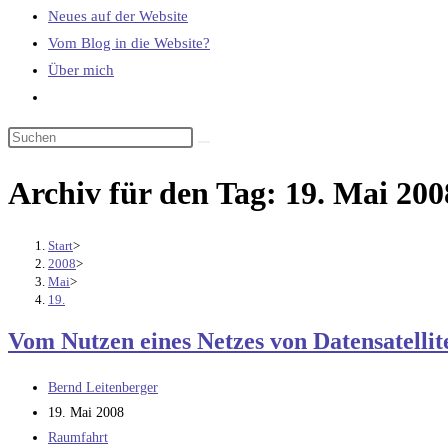
Neues auf der Website
Vom Blog in die Website?
Über mich
Website-
Suche
umschalten
Archiv für den Tag: 19. Mai 200
Start
>
2008
>
Mai
>
19.
Vom Nutzen eines Netzes von Datensatellit
Beitrags-
Bernd Leitenberger
Autor:
Beitrag
19. Mai 2008
veröffentlicht:
Beitrags-
Raumfahrt