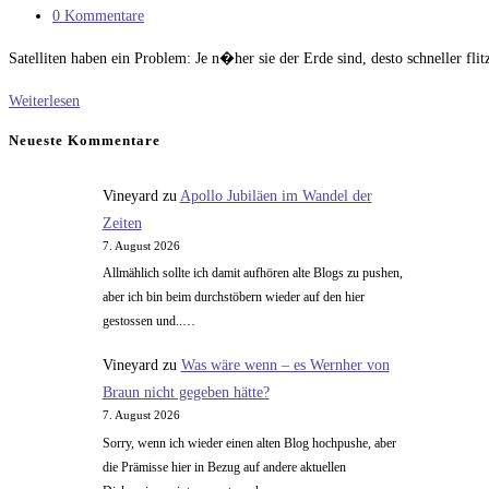
Kategorie:
Beitrags-
0 Kommentare
Kommentare:
Satelliten haben ein Problem: Je n�her sie der Erde sind, desto schneller f
Vom
Weiterlesen
Nutzen
Neueste Kommentare
eines
Netzes
Vineyard
zu
Apollo Jubiläen im Wandel der
von
Zeiten
Datensatelliten
7. August 2026
Allmählich sollte ich damit aufhören alte Blogs zu pushen,
aber ich bin beim durchstöbern wieder auf den hier
gestossen und..…
Vineyard
zu
Was wäre wenn – es Wernher von
Braun nicht gegeben hätte?
7. August 2026
Sorry, wenn ich wieder einen alten Blog hochpushe, aber
die Prämisse hier in Bezug auf andere aktuellen