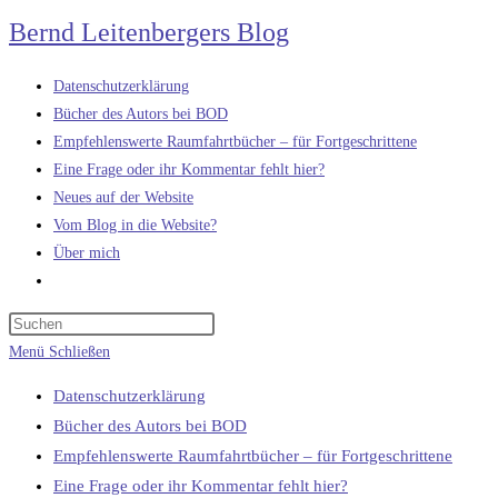
Zum
Bernd Leitenbergers Blog
Inhalt
springen
Datenschutzerklärung
Bücher des Autors bei BOD
Empfehlenswerte Raumfahrtbücher – für Fortgeschrittene
Eine Frage oder ihr Kommentar fehlt hier?
Neues auf der Website
Vom Blog in die Website?
Über mich
Website-
Suche
umschalten
Menü
Schließen
Datenschutzerklärung
Bücher des Autors bei BOD
Empfehlenswerte Raumfahrtbücher – für Fortgeschrittene
Eine Frage oder ihr Kommentar fehlt hier?