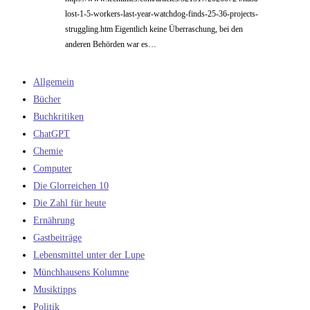
lost-1-5-workers-last-year-watchdog-finds-25-36-projects-
struggling.htm Eigentlich keine Überraschung, bei den
anderen Behörden war es…
Allgemein
Bücher
Buchkritiken
ChatGPT
Chemie
Computer
Die Glorreichen 10
Die Zahl für heute
Ernährung
Gastbeiträge
Lebensmittel unter der Lupe
Münchhausens Kolumne
Musiktipps
Politik