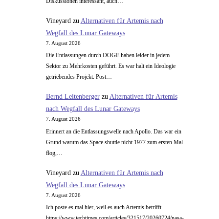
Diskussionen interessant, auch…
Vineyard
zu
Alternativen für Artemis nach
Wegfall des Lunar Gateways
7. August 2026
Die Entlassungen durch DOGE haben leider in jedem
Sektor zu Mehrkosten geführt. Es war halt ein Ideologie
getriebendes Projekt. Post…
Bernd Leitenberger
zu
Alternativen für Artemis
nach Wegfall des Lunar Gateways
7. August 2026
Erinnert an die Entlassungswelle nach Apollo. Das war ein
Grund warum das Space shuttle nicht 1977 zum ersten Mal
flog,…
Vineyard
zu
Alternativen für Artemis nach
Wegfall des Lunar Gateways
7. August 2026
Ich poste es mal hier, weil es auch Artemis betrifft.
https://www.techtimes.com/articles/321517/20260724/nasa-