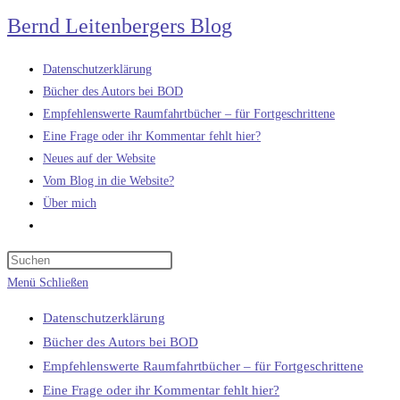
Zum
Bernd Leitenbergers Blog
Inhalt
springen
Datenschutzerklärung
Bücher des Autors bei BOD
Empfehlenswerte Raumfahrtbücher – für Fortgeschrittene
Eine Frage oder ihr Kommentar fehlt hier?
Neues auf der Website
Vom Blog in die Website?
Über mich
Website-
Suche
umschalten
Menü
Schließen
Datenschutzerklärung
Bücher des Autors bei BOD
Empfehlenswerte Raumfahrtbücher – für Fortgeschrittene
Eine Frage oder ihr Kommentar fehlt hier?