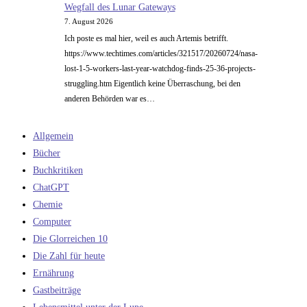
Wegfall des Lunar Gateways
7. August 2026
Ich poste es mal hier, weil es auch Artemis betrifft.
https://www.techtimes.com/articles/321517/20260724/nasa-
lost-1-5-workers-last-year-watchdog-finds-25-36-projects-
struggling.htm Eigentlich keine Überraschung, bei den
anderen Behörden war es…
Allgemein
Bücher
Buchkritiken
ChatGPT
Chemie
Computer
Die Glorreichen 10
Die Zahl für heute
Ernährung
Gastbeiträge