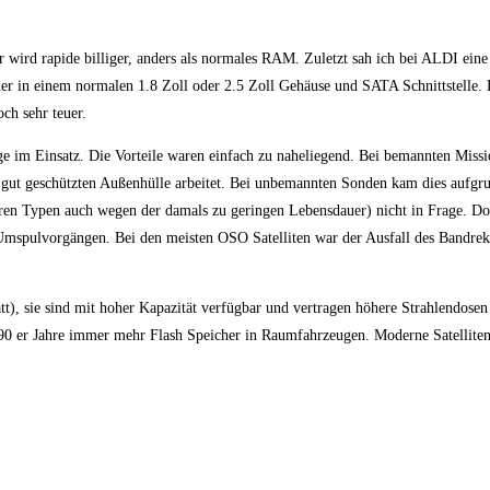
r wird rapide billiger, anders als normales RAM. Zuletzt sah ich bei ALDI ein
er in einem normalen 1.8 Zoll oder 2.5 Zoll Gehäuse und SATA Schnittstelle. 
ch sehr teuer.
ange im Einsatz. Die Vorteile waren einfach zu naheliegend. Bei bemannten Miss
r gut geschützten Außenhülle arbeitet. Bei unbemannten Sonden kam dies aufgr
teren Typen auch wegen der damals zu geringen Lebensdauer) nicht in Frage. D
 Umspulvorgängen. Bei den meisten OSO Satelliten war der Ausfall des Bandrek
t), sie sind mit hoher Kapazität verfügbar und vertragen höhere Strahlendose
 90 er Jahre immer mehr Flash Speicher in Raumfahrzeugen. Moderne Satellite