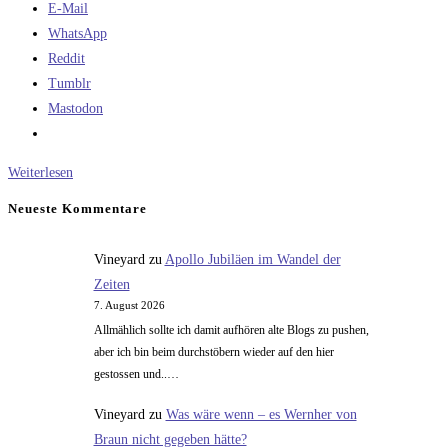
E-Mail
WhatsApp
Reddit
Tumblr
Mastodon
Flash
Weiterlesen
Speicher
Neueste Kommentare
Vineyard
zu
Apollo Jubiläen im Wandel der
Zeiten
7. August 2026
Allmählich sollte ich damit aufhören alte Blogs zu pushen,
aber ich bin beim durchstöbern wieder auf den hier
gestossen und..…
Vineyard
zu
Was wäre wenn – es Wernher von
Braun nicht gegeben hätte?