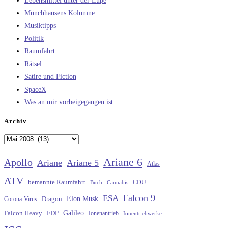
Lebensmittel unter der Lupe
Münchhausens Kolumne
Musiktipps
Politik
Raumfahrt
Rätsel
Satire und Fiction
SpaceX
Was an mir vorbeigegangen ist
Archiv
Archiv
Ariane 6
Apollo
Ariane
Ariane 5
Atlas
ATV
bemannte Raumfahrt
CDU
Buch
Cannabis
Falcon 9
ESA
Elon Musk
Dragon
Corona-Virus
Galileo
FDP
Falcon Heavy
Ionenantrieb
Ionentriebwerke