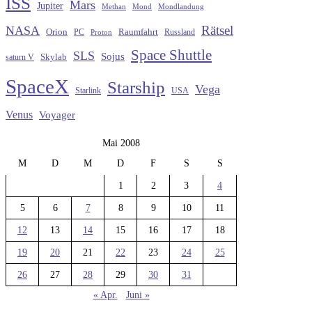
ISS
Mars
Jupiter
Methan
Mond
Mondlandung
Rätsel
NASA
Raumfahrt
Orion
Russland
PC
Proton
Space Shuttle
SLS
Sojus
saturn V
Skylab
SpaceX
Starship
Vega
Starlink
USA
Venus
Voyager
Mai 2008
M
D
M
D
F
S
S
1
2
3
4
5
6
7
8
9
10
11
12
13
14
15
16
17
18
19
20
21
22
23
24
25
26
27
28
29
30
31
« Apr.
Juni »