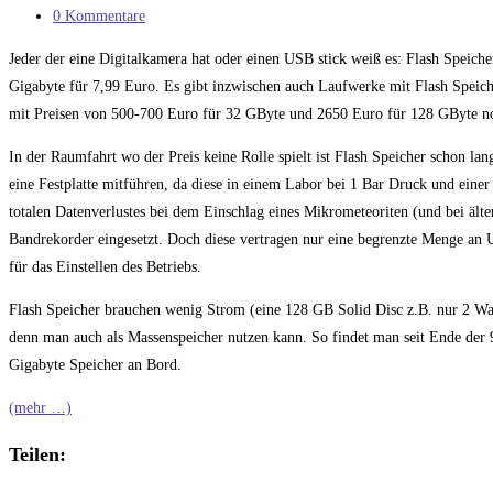
Kategorie:
Beitrags-
0 Kommentare
Kommentare:
Jeder der eine Digitalkamera hat oder einen USB stick weiß es: Flash Speiche
Gigabyte für 7,99 Euro. Es gibt inzwischen auch Laufwerke mit Flash Speich
mit Preisen von 500-700 Euro für 32 GByte und 2650 Euro für 128 GByte no
In der Raumfahrt wo der Preis keine Rolle spielt ist Flash Speicher schon l
eine Festplatte mitführen, da diese in einem Labor bei 1 Bar Druck und eine
totalen Datenverlustes bei dem Einschlag eines Mikrometeoriten (und bei äl
Bandrekorder eingesetzt. Doch diese vertragen nur eine begrenzte Menge an
für das Einstellen des Betriebs.
Flash Speicher brauchen wenig Strom (eine 128 GB Solid Disc z.B. nur 2 Wat
denn man auch als Massenspeicher nutzen kann. So findet man seit Ende der
Gigabyte Speicher an Bord.
(mehr …)
Teilen: