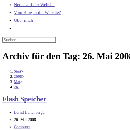
Neues auf der Website
Vom Blog in die Website?
Über mich
Website-
Suche
umschalten
Archiv für den Tag: 26. Mai 200
Start
>
2008
>
Mai
>
26.
Flash Speicher
Beitrags-
Bernd Leitenberger
Autor:
Beitrag
26. Mai 2008
veröffentlicht:
Beitrags-
Computer