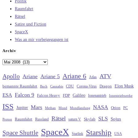
Politik
Raumfahrt
Rätsel
Satire und Fiction
SpaceX
Was an mir vorbeigegangen ist
Archiv
Archiv
Ariane 6
Apollo
ATV
Ariane
Ariane 5
Atlas
Elon Musk
Dragon
bemannte Raumfahrt
CDU
Buch
Cannabis
Corona-Virus
Falcon 9
ESA
Galileo
FDP
Falcon Heavy
Ionenantrieb
Ionentriebwerke
ISS
Mars
NASA
Jupiter
Orion
Methan
Mond
PC
Mondlandung
Rätsel
SLS
Sojus
Raumfahrt
Russland
saturn V
Skylab
Proton
SpaceX
Starship
Space Shuttle
Starlink
USA