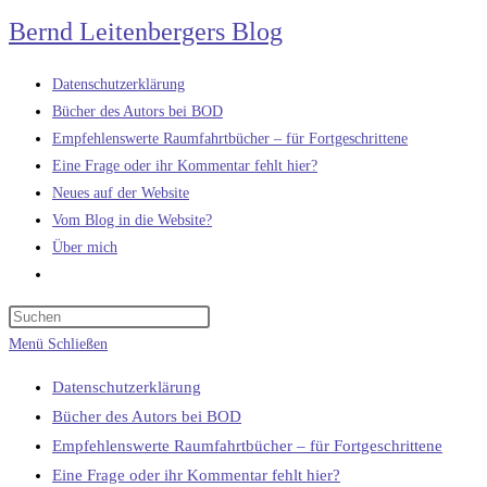
Zum
Bernd Leitenbergers Blog
Inhalt
springen
Datenschutzerklärung
Bücher des Autors bei BOD
Empfehlenswerte Raumfahrtbücher – für Fortgeschrittene
Eine Frage oder ihr Kommentar fehlt hier?
Neues auf der Website
Vom Blog in die Website?
Über mich
Website-
Suche
umschalten
Menü
Schließen
Datenschutzerklärung
Bücher des Autors bei BOD
Empfehlenswerte Raumfahrtbücher – für Fortgeschrittene
Eine Frage oder ihr Kommentar fehlt hier?