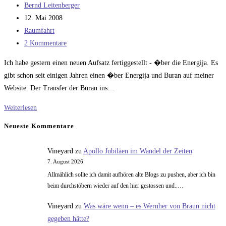
Beitrags-
Bernd Leitenberger
Autor:
Beitrag
12. Mai 2008
veröffentlicht:
Beitrags-
Raumfahrt
Kategorie:
Beitrags-
2 Kommentare
Kommentare:
Ich habe gestern einen neuen Aufsatz fertiggestellt - �ber die Energija. Es
gibt schon seit einigen Jahren einen �ber Energija und Buran auf meiner
Website. Der Transfer der Buran ins…
Energija
Weiterlesen
und
Neueste Kommentare
Buran
Vineyard
zu
Apollo Jubiläen im Wandel der Zeiten
7. August 2026
Allmählich sollte ich damit aufhören alte Blogs zu pushen, aber ich bin
beim durchstöbern wieder auf den hier gestossen und..…
Vineyard
zu
Was wäre wenn – es Wernher von Braun nicht
gegeben hätte?