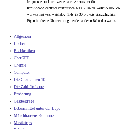
Ich poste es mal hier, weil es auch Artemis betrifft.
https://www.techtimes.com/articles/321517/20260724/nasa-lost-1-5-
workers-last-year-watchdog-finds-25-36-projects-struggling.htm
Eigentlich keine Überraschung, bei den anderen Behörden war es…
Allgemein
Bücher
Buchkritiken
ChatGPT
Chemie
Computer
Die Glorreichen 10
Die Zahl für heute
Ernährung
Gastbeiträge
Lebensmittel unter der Lupe
Münchhausens Kolumne
Musiktipps