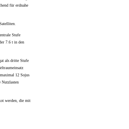
chend für erdnahe
atelliten.
entrale Stufe
er 7.6 t in den
t als dritte Stufe
eltraumeinsatz
n maximal 12 Sojus
e Nutzlasten
ot werden, die mit