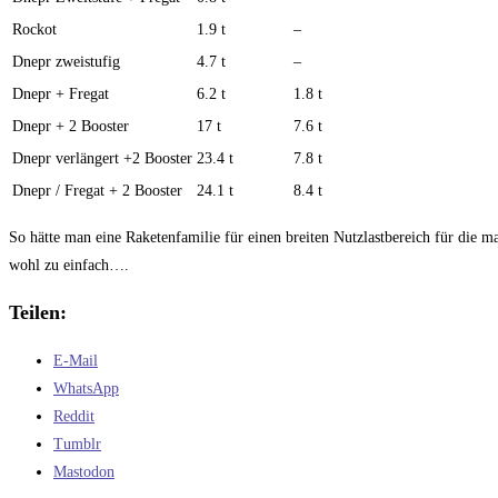
Rockot
1.9 t
–
Dnepr zweistufig
4.7 t
–
Dnepr + Fregat
6.2 t
1.8 t
Dnepr + 2 Booster
17 t
7.6 t
Dnepr verlängert +2 Booster
23.4 t
7.8 t
Dnepr / Fregat + 2 Booster
24.1 t
8.4 t
So hätte man eine Raketenfamilie für einen breiten Nutzlastbereich für die m
wohl zu einfach….
Teilen:
E-Mail
WhatsApp
Reddit
Tumblr
Mastodon