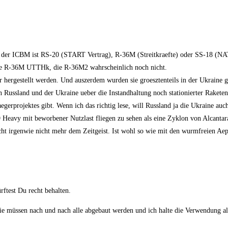
ung der ICBM ist RS-20 (START Vertrag), R-36M (Streitkraefte) oder SS-18 (N
 die R-36M UTTHk, die R-36M2 wahrscheinlich noch nicht.
r hergestellt werden. Und auszerdem wurden sie groesztenteils in der Ukraine g
en Russland und der Ukraine ueber die Instandhaltung noch stationierter Raketen
aegerprojektes gibt. Wenn ich das richtig lese, will Russland ja die Ukraine au
 9 Heavy mit beworbener Nutzlast fliegen zu sehen als eine Zyklon von Alcantar
t irgenwie nicht mehr dem Zeitgeist. Ist wohl so wie mit den wurmfreien Aep
ftest Du recht behalten.
sie müssen nach und nach alle abgebaut werden und ich halte die Verwendung al