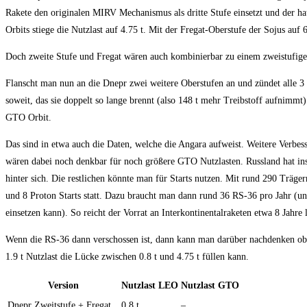
Rakete den originalen MIRV Mechanismus als dritte Stufe einsetzt und der h
Orbits stiege die Nutzlast auf 4.75 t. Mit der Fregat-Oberstufe der Sojus auf 
Doch zweite Stufe und Fregat wären auch kombinierbar zu einem zweistufigen
Flanscht man nun an die Dnepr zwei weitere Oberstufen an und zündet alle 3 gl
soweit, das sie doppelt so lange brennt (also 148 t mehr Treibstoff aufnimmt
GTO Orbit.
Das sind in etwa auch die Daten, welche die Angara aufweist. Weitere Verbesse
wären dabei noch denkbar für noch größere GTO Nutzlasten. Russland hat ins
hinter sich. Die restlichen könnte man für Starts nutzen. Mit rund 290 Träg
und 8 Proton Starts statt. Dazu braucht man dann rund 36 RS-36 pro Jahr (un
einsetzen kann). So reicht der Vorrat an Interkontinentalraketen etwa 8 Jahre 
Wenn die RS-36 dann verschossen ist, dann kann man darüber nachdenken ob 
1.9 t Nutzlast die Lücke zwischen 0.8 t und 4.75 t füllen kann.
Version
Nutzlast LEO
Nutzlast GTO
Dnepr Zweitstufe + Fregat
0.8 t
–