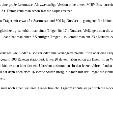
at eine große Leermasse. Als zweistufige Version ohne diesen MIRV Bus, ausrei
6.2 t. Damit kann man schon fast die Sojus ersetzen.
 Träger mit etwa 47 t Startmasse und 800 kg Nutzlast – genügend für kleine S
eichzeitig, so erhält man einen Träger für 17 t Nutzlast. Verlängert man die z
) – dann hat man einen 2.5 stufigen Träger – so kommt man auf 23 t Nutzlast od
rungen wie 3 oder 4 Booster oder eine verlängerte zweite Stufe oder eine Frega
gesamt 308 Raketen stationiert. Etwa 20 davon haben schon als Dnepr ihren W
ern könnte man über fast ein Jahrzehnt auskommen. In den letzten Jahren fande
d hat dann noch etwa 16 zweite Stufen übrig, die man mit der Fregat für klein
lang.
man noch einen weiteren Träger braucht. Ergänzt könnte sie ja durch die Rock