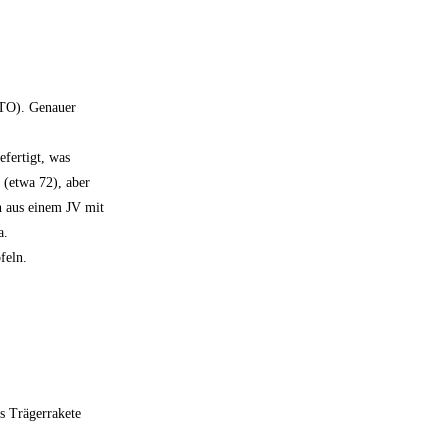
ATO). Genauer
efertigt, was
 (etwa 72), aber
ch aus einem JV mit
a.
feln.
s Trägerrakete