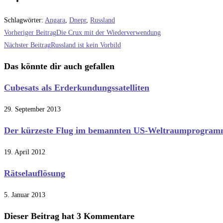
Schlagwörter
:
Angara
,
Dnepr
,
Russland
Weitere
Vorheriger Beitrag
Die Crux mit der Wiederverwendung
Artikel
Nächster Beitrag
Russland ist kein Vorbild
ansehen
Das könnte dir auch gefallen
Cubesats als Erderkundungssatelliten
29. September 2013
Der kürzeste Flug im bemannten US-Weltraumprogra
19. April 2012
Rätselauflösung
5. Januar 2013
Dieser Beitrag hat 3 Kommentare