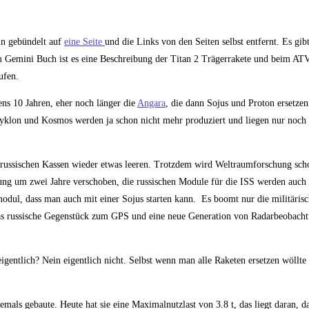
un gebündelt auf
eine Seite
und die Links von den Seiten selbst entfernt. Es gi
 Gemini Buch ist es eine Beschreibung der Titan 2 Trägerrakete und beim ATV
ufen.
ens 10 Jahren, eher noch länger die
Angara
, die dann Sojus und Proton ersetzen
Zyklon und Kosmos werden ja schon nicht mehr produziert und liegen nur noch
n russischen Kassen wieder etwas leeren. Trotzdem wird Weltraumforschung scho
ung um zwei Jahre verschoben, die russischen Module für die ISS werden auch 
dul, dass man auch mit einer Sojus starten kann. Es boomt nur die militärisc
 das russische Gegenstück zum GPS und eine neue Generation von Radarbeobachtu
gentlich? Nein eigentlich nicht. Selbst wenn man alle Raketen ersetzen wöllte
jemals gebaute. Heute hat sie eine Maximalnutzlast von 3.8 t, das liegt daran, d