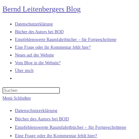
Zum
Bernd Leitenbergers Blog
Inhalt
springen
Datenschutzerklärung
Bücher des Autors bei BOD
Empfehlenswerte Raumfahrtbücher – für Fortgeschrittene
Eine Frage oder ihr Kommentar fehlt hier?
Neues auf der Website
Vom Blog in die Website?
Über mich
Website-
Suche
umschalten
Menü
Schließen
Datenschutzerklärung
Bücher des Autors bei BOD
Empfehlenswerte Raumfahrtbücher – für Fortgeschrittene
Eine Frage oder ihr Kommentar fehlt hier?