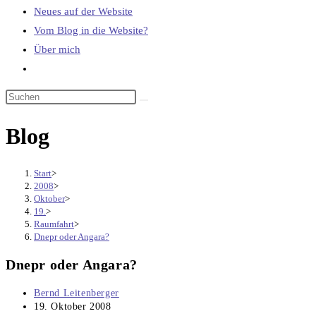
Neues auf der Website
Vom Blog in die Website?
Über mich
Website-
Suche
umschalten
Blog
Start
>
2008
>
Oktober
>
19.
>
Raumfahrt
>
Dnepr oder Angara?
Dnepr oder Angara?
Beitrags-
Bernd Leitenberger
Autor:
Beitrag
19. Oktober 2008