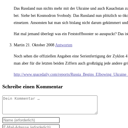
Das Russland nun nichts mehr mit der Ukraine und auch Kasachstan zu 
bei. Siehe bei Kosmodron Svobody. Das Russland nun plötzlich so öko
einsetzen. Ansonsten hat man sich bislang nicht darum gekümmert und t
Hat mal jemand überlegt was ein Feststoffbooster so ausspuckt? Das is
Martin
21. Oktober 2008
Antworten
Noch sehen die offiziellen Angaben eine Serienfertigung der Zyklon 4
man aber für die letzten beiden Ziffern auch großzügig jede andere gr
http://www.spacedaily.com/reports/Russia_Begins_Elbowing_Ukrai
Schreibe einen Kommentar
Kommentar
Gib
deinen
Gib