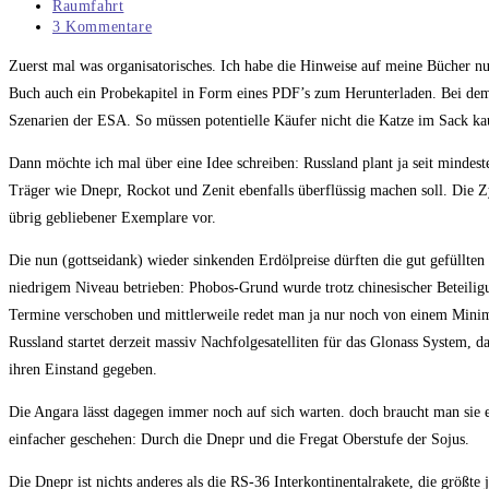
veröffentlicht:
Beitrags-
Raumfahrt
Kategorie:
Beitrags-
3 Kommentare
Kommentare:
Zuerst mal was organisatorisches. Ich habe die Hinweise auf meine Bücher n
Buch auch ein Probekapitel in Form eines PDF’s zum Herunterladen. Bei dem
Szenarien der ESA. So müssen potentielle Käufer nicht die Katze im Sack ka
Dann möchte ich mal über eine Idee schreiben: Russland plant ja seit mindest
Träger wie Dnepr, Rockot und Zenit ebenfalls überflüssig machen soll. Die 
übrig gebliebener Exemplare vor.
Die nun (gottseidank) wieder sinkenden Erdölpreise dürften die gut gefüllte
niedrigem Niveau betrieben: Phobos-Grund wurde trotz chinesischer Beteilig
Termine verschoben und mittlerweile redet man ja nur noch von einem Minimo
Russland startet derzeit massiv Nachfolgesatelliten für das Glonass System,
ihren Einstand gegeben.
Die Angara lässt dagegen immer noch auf sich warten. doch braucht man sie ei
einfacher geschehen: Durch die Dnepr und die Fregat Oberstufe der Sojus.
Die Dnepr ist nichts anderes als die RS-36 Interkontinentalrakete, die größte 