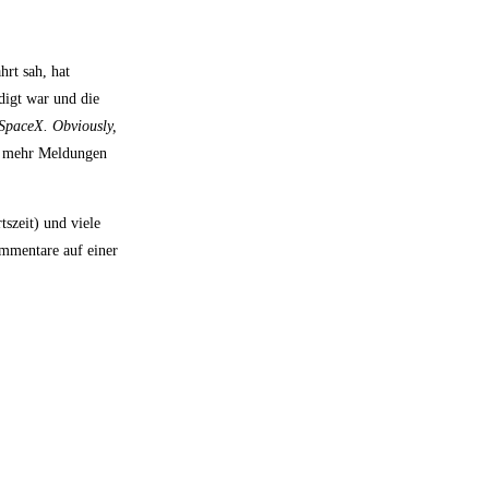
rt sah, hat
digt war und die
 SpaceX. Obviously,
us mehr Meldungen
szeit) und viele
mmentare auf einer