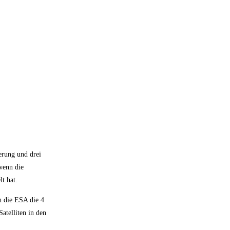
erung und drei
wenn die
t hat.
h die ESA die 4
atelliten in den