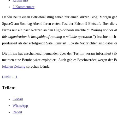
veröffentlicht:
Beitrags-
Raumfahrt
Lösung
Kategorie:
Beitrags-
2 Kommentare
Kommentare:
Da wir heute einen Betriebsausflug haben nur einen kurzen Blog. Morgen geht
SpaceX am Sonntag Abend ihren ersten Test der Falcon 9 Erststufe über die v
Firma nur ein paar Notizen an den High-Schools machte
(" Posting notices a
this organization is incapable of running a reliable operation."
) brachte mich
produziert als der erfolgreich Satellitenstart. Lokale Nachrichten sind dabei d
Die Firma hat anscheinend niemanden über den Test im voraus informiert (Kom
meinten eine Bombe wäre explodiert. Auch gab es Beschwerden wegen der Be
lokalen Zeitung
sprechen Bände.
(mehr …)
Teilen:
E-Mail
WhatsApp
Reddit