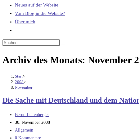
Neues auf der Website
Vom Blog in die Website?
Über mich
Website-
Suche
umschalten
Archiv des Monats: November 
Start
>
2008
>
November
Die Sache mit Deutschland und dem Nation
Beitrags-
Bernd Leitenberger
Autor:
Beitrag
30. November 2008
veröffentlicht:
Beitrags-
Allgemein
Kategorie:
Beitrags-
0 Kommentare