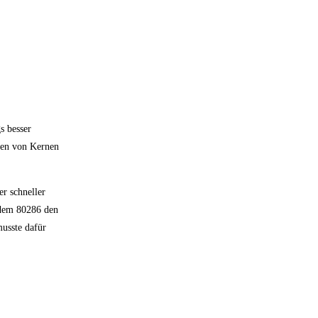
s besser
egen von Kernen
er schneller
t dem 80286 den
usste dafür