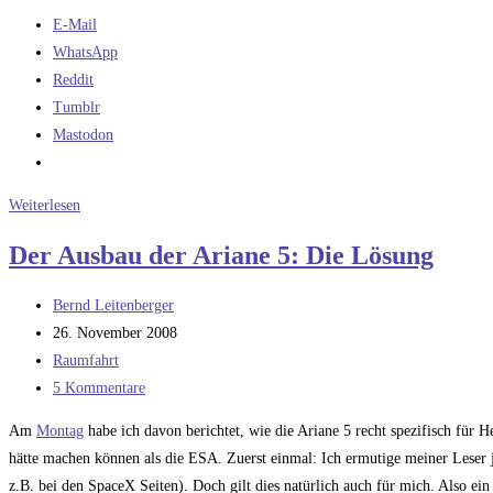
E-Mail
WhatsApp
Reddit
Tumblr
Mastodon
Neue
Weiterlesen
Prozessoren
Der Ausbau der Ariane 5: Die Lösung
und
neue
Beitrags-
Bernd Leitenberger
Software
Autor:
Beitrag
26. November 2008
veröffentlicht:
Beitrags-
Raumfahrt
Kategorie:
Beitrags-
5 Kommentare
Kommentare:
Am
Montag
habe ich davon berichtet, wie die Ariane 5 recht spezifisch für
hätte machen können als die ESA. Zuerst einmal: Ich ermutige meiner Leser ja
z.B. bei den SpaceX Seiten). Doch gilt dies natürlich auch für mich. Also ei