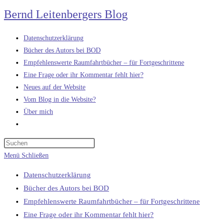
Zum
Bernd Leitenbergers Blog
Inhalt
springen
Datenschutzerklärung
Bücher des Autors bei BOD
Empfehlenswerte Raumfahrtbücher – für Fortgeschrittene
Eine Frage oder ihr Kommentar fehlt hier?
Neues auf der Website
Vom Blog in die Website?
Über mich
Website-
Suche
umschalten
Menü
Schließen
Datenschutzerklärung
Bücher des Autors bei BOD
Empfehlenswerte Raumfahrtbücher – für Fortgeschrittene
Eine Frage oder ihr Kommentar fehlt hier?