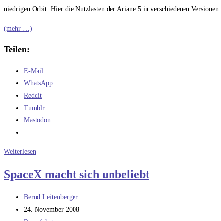
niedrigen Orbit. Hier die Nutzlasten der Ariane 5 in verschiedenen Version
(mehr …)
Teilen:
E-Mail
WhatsApp
Reddit
Tumblr
Mastodon
Der
Weiterlesen
Ausbau
SpaceX macht sich unbeliebt
der
Ariane
Beitrags-
Bernd Leitenberger
5:
Autor:
Beitrag
24. November 2008
Die