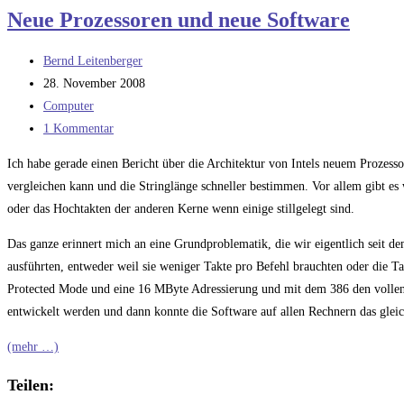
Sache
Neue Prozessoren und neue Software
mit
Deutschland
Beitrags-
Bernd Leitenberger
und
Autor:
Beitrag
28. November 2008
dem
veröffentlicht:
Beitrags-
Computer
Nationalstolz
Kategorie:
Beitrags-
1 Kommentar
Kommentare:
Ich habe gerade einen Bericht über die Architektur von Intels neuem Prozesso
vergleichen kann und die Stringlänge schneller bestimmen. Vor allem gibt e
oder das Hochtakten der anderen Kerne wenn einige stillgelegt sind.
Das ganze erinnert mich an eine Grundproblematik, die wir eigentlich seit de
ausführten, entweder weil sie weniger Takte pro Befehl brauchten oder die T
Protected Mode und eine 16 MByte Adressierung und mit dem 386 den vollen 
entwickelt werden und dann konnte die Software auf allen Rechnern das gleich
(mehr …)
Teilen: