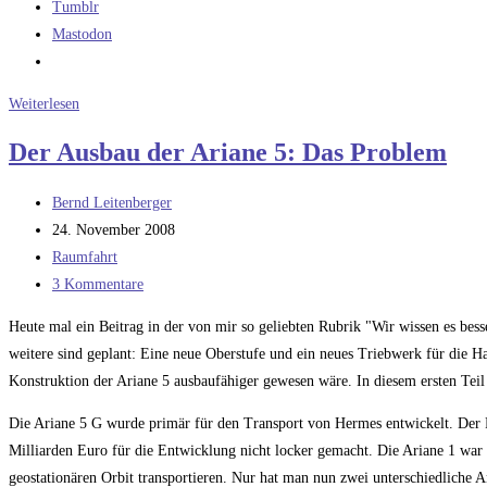
Tumblr
Mastodon
SpaceX
Weiterlesen
macht
Der Ausbau der Ariane 5: Das Problem
sich
unbeliebt
Beitrags-
Bernd Leitenberger
Autor:
Beitrag
24. November 2008
veröffentlicht:
Beitrags-
Raumfahrt
Kategorie:
Beitrags-
3 Kommentare
Kommentare:
Heute mal ein Beitrag in der von mir so geliebten Rubrik "Wir wissen es bes
weitere sind geplant: Eine neue Oberstufe und ein neues Triebwerk für die H
Konstruktion der Ariane 5 ausbaufähiger gewesen wäre. In diesem ersten Teil 
Die Ariane 5 G wurde primär für den Transport von Hermes entwickelt. Der R
Milliarden Euro für die Entwicklung nicht locker gemacht. Die Ariane 1 war sc
geostationären Orbit transportieren. Nur hat man nun zwei unterschiedliche A