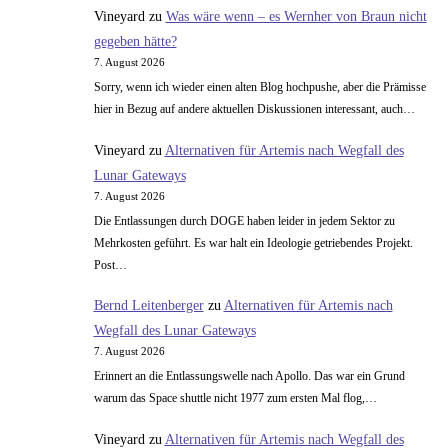
Vineyard
zu
Was wäre wenn – es Wernher von Braun nicht
gegeben hätte?
7. August 2026
Sorry, wenn ich wieder einen alten Blog hochpushe, aber die Prämisse
hier in Bezug auf andere aktuellen Diskussionen interessant, auch…
Vineyard
zu
Alternativen für Artemis nach Wegfall des
Lunar Gateways
7. August 2026
Die Entlassungen durch DOGE haben leider in jedem Sektor zu
Mehrkosten geführt. Es war halt ein Ideologie getriebendes Projekt.
Post…
Bernd Leitenberger
zu
Alternativen für Artemis nach
Wegfall des Lunar Gateways
7. August 2026
Erinnert an die Entlassungswelle nach Apollo. Das war ein Grund
warum das Space shuttle nicht 1977 zum ersten Mal flog,…
Vineyard
zu
Alternativen für Artemis nach Wegfall des