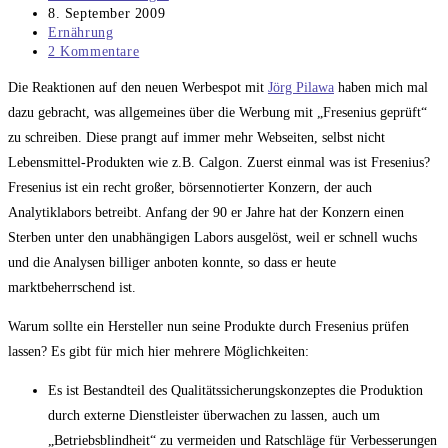
Autor:
Beitrag
8. September 2009
veröffentlicht:
Beitrags-
Ernährung
Kategorie:
Beitrags-
2 Kommentare
Kommentare:
Die Reaktionen auf den neuen Werbespot mit
Jörg Pilawa
haben mich mal
dazu gebracht, was allgemeines über die Werbung mit „Fresenius geprüft“
zu schreiben. Diese prangt auf immer mehr Webseiten, selbst nicht
Lebensmittel-Produkten wie z.B. Calgon. Zuerst einmal was ist Fresenius?
Fresenius ist ein recht großer, börsennotierter Konzern, der auch
Analytiklabors betreibt. Anfang der 90 er Jahre hat der Konzern einen
Sterben unter den unabhängigen Labors ausgelöst, weil er schnell wuchs
und die Analysen billiger anboten konnte, so dass er heute
marktbeherrschend ist.
Warum sollte ein Hersteller nun seine Produkte durch Fresenius prüfen
lassen? Es gibt für mich hier mehrere Möglichkeiten:
Es ist Bestandteil des Qualitätssicherungskonzeptes die Produktion
durch externe Dienstleister überwachen zu lassen, auch um
„Betriebsblindheit“ zu vermeiden und Ratschläge für Verbesserungen