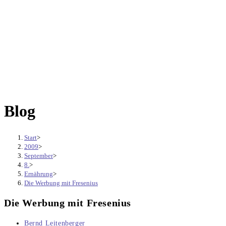
Blog
Start
>
2009
>
September
>
8.
>
Ernährung
>
Die Werbung mit Fresenius
Die Werbung mit Fresenius
Beitrags-
Bernd Leitenberger