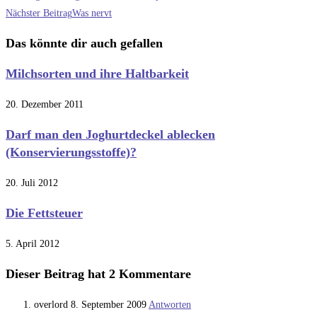
Artikel
Nächster Beitrag
Was nervt
ansehen
Das könnte dir auch gefallen
Milchsorten und ihre Haltbarkeit
20. Dezember 2011
Darf man den Joghurtdeckel ablecken
(Konservierungsstoffe)?
20. Juli 2012
Die Fettsteuer
5. April 2012
Dieser Beitrag hat 2 Kommentare
overlord
8. September 2009
Antworten