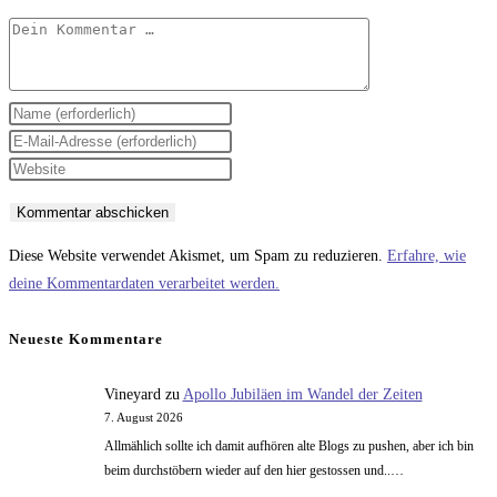
Kommentar
Gib
deinen
Gib
Namen
deine
Gib
oder
E-
deine
Benutzernamen
Mail-
Website-
zum
Adresse
URL
Diese Website verwendet Akismet, um Spam zu reduzieren.
Erfahre, wie
Kommentieren
zum
ein
deine Kommentardaten verarbeitet werden.
ein
Kommentieren
(optional)
ein
Neueste Kommentare
Vineyard
zu
Apollo Jubiläen im Wandel der Zeiten
7. August 2026
Allmählich sollte ich damit aufhören alte Blogs zu pushen, aber ich bin
beim durchstöbern wieder auf den hier gestossen und..…