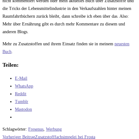
nicht kommentiert werden oder mein aktuelles Buch über Zusatzstoffe und
die Tricks der Lebensmittelindustrie in den Verkaufszahlen hinter meinen
Raumfahrtbüchern zurück bleibt, dann schreibe ich eben über das. Also:
Mehr über Ernährung gibt es durch mehr Kommentare zu diesem und
anderen Blogs.
Mehr zu Zusatzstoffen und ihrem Einsatz finden sie in meinem
neuesten
Buch
.
Teilen:
E-Mail
WhatsApp
Reddit
Tumblr
Mastodon
Schlagwörter
:
Fresenus
,
Werbung
Weitere
Vorheriger Beitrag
Zusatzstofffachsimpelei bei Frosta