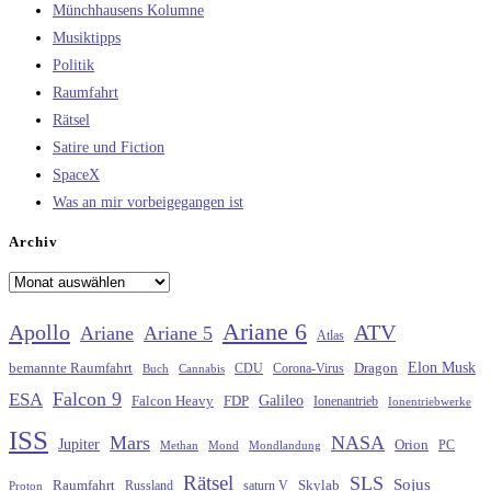
Münchhausens Kolumne
Musiktipps
Politik
Raumfahrt
Rätsel
Satire und Fiction
SpaceX
Was an mir vorbeigegangen ist
Archiv
Archiv
Ariane 6
Apollo
ATV
Ariane
Ariane 5
Atlas
Elon Musk
Dragon
bemannte Raumfahrt
CDU
Buch
Cannabis
Corona-Virus
Falcon 9
ESA
Galileo
FDP
Falcon Heavy
Ionenantrieb
Ionentriebwerke
ISS
Mars
NASA
Jupiter
Orion
Methan
Mond
PC
Mondlandung
Rätsel
SLS
Sojus
Raumfahrt
Russland
saturn V
Skylab
Proton