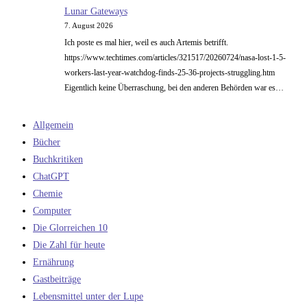
Lunar Gateways
7. August 2026
Ich poste es mal hier, weil es auch Artemis betrifft.
https://www.techtimes.com/articles/321517/20260724/nasa-lost-1-5-
workers-last-year-watchdog-finds-25-36-projects-struggling.htm
Eigentlich keine Überraschung, bei den anderen Behörden war es…
Allgemein
Bücher
Buchkritiken
ChatGPT
Chemie
Computer
Die Glorreichen 10
Die Zahl für heute
Ernährung
Gastbeiträge
Lebensmittel unter der Lupe