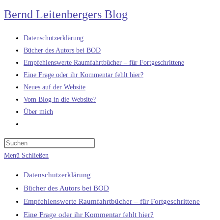
Zum
Bernd Leitenbergers Blog
Inhalt
springen
Datenschutzerklärung
Bücher des Autors bei BOD
Empfehlenswerte Raumfahrtbücher – für Fortgeschrittene
Eine Frage oder ihr Kommentar fehlt hier?
Neues auf der Website
Vom Blog in die Website?
Über mich
Website-
Suche
umschalten
Menü
Schließen
Datenschutzerklärung
Bücher des Autors bei BOD
Empfehlenswerte Raumfahrtbücher – für Fortgeschrittene
Eine Frage oder ihr Kommentar fehlt hier?