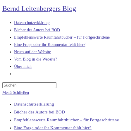
Zum
Bernd Leitenbergers Blog
Inhalt
springen
Datenschutzerklärung
Bücher des Autors bei BOD
Empfehlenswerte Raumfahrtbücher – für Fortgeschrittene
Eine Frage oder ihr Kommentar fehlt hier?
Neues auf der Website
Vom Blog in die Website?
Über mich
Website-
Suche
umschalten
Menü
Schließen
Datenschutzerklärung
Bücher des Autors bei BOD
Empfehlenswerte Raumfahrtbücher – für Fortgeschrittene
Eine Frage oder ihr Kommentar fehlt hier?