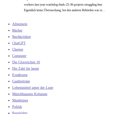
workers-last-year-watchdog-finds-25-36-projects-struggling.htm
Eigentlich keine Überraschung, bei den anderen Behörden war es…
Allgemein
Bücher
Buchkritiken
ChatGPT
Chemie
Computer
Die Glorreichen 10
Die Zahl für heute
Ernährung
Gastbeiträge
Lebensmittel unter der Lupe
Münchhausens Kolumne
Musiktipps
Politik
Raumfahrt