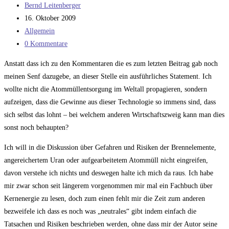
Beitrags-
Bernd Leitenberger
Autor:
Beitrag
16. Oktober 2009
veröffentlicht:
Beitrags-
Allgemein
Kategorie:
Beitrags-
0 Kommentare
Kommentare:
Anstatt dass ich zu den Kommentaren die es zum letzten Beitrag gab noch
meinen Senf dazugebe, an dieser Stelle ein ausführliches Statement. Ich
wollte nicht die Atommüllentsorgung im Weltall propagieren, sondern
aufzeigen, dass die Gewinne aus dieser Technologie so immens sind, dass
sich selbst das lohnt – bei welchem anderen Wirtschaftszweig kann man dies
sonst noch behaupten?
Ich will in die Diskussion über Gefahren und Risiken der Brennelemente,
angereichertem Uran oder aufgearbeitetem Atommüll nicht eingreifen,
davon verstehe ich nichts und deswegen halte ich mich da raus. Ich habe
mir zwar schon seit längerem vorgenommen mir mal ein Fachbuch über
Kernenergie zu lesen, doch zum einen fehlt mir die Zeit zum anderen
bezweifele ich dass es noch was „neutrales“ gibt indem einfach die
Tatsachen und Risiken beschrieben werden, ohne dass mir der Autor seine