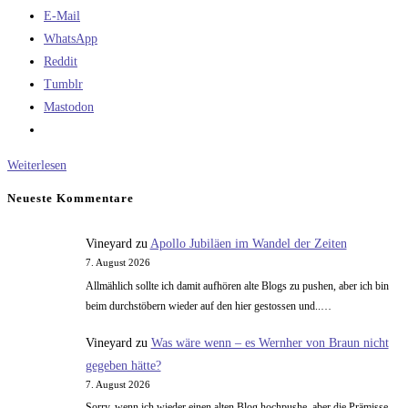
E-Mail
WhatsApp
Reddit
Tumblr
Mastodon
Das
Weiterlesen
Grundproblem
Neueste Kommentare
der
Menschheit
Vineyard
zu
Apollo Jubiläen im Wandel der Zeiten
7. August 2026
Allmählich sollte ich damit aufhören alte Blogs zu pushen, aber ich bin
beim durchstöbern wieder auf den hier gestossen und..…
Vineyard
zu
Was wäre wenn – es Wernher von Braun nicht
gegeben hätte?
7. August 2026
Sorry, wenn ich wieder einen alten Blog hochpushe, aber die Prämisse