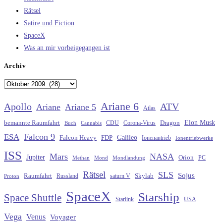
Rätsel
Satire und Fiction
SpaceX
Was an mir vorbeigegangen ist
Archiv
Archiv
Ariane 6
Apollo
ATV
Ariane
Ariane 5
Atlas
Elon Musk
Dragon
bemannte Raumfahrt
CDU
Buch
Cannabis
Corona-Virus
Falcon 9
ESA
Galileo
FDP
Falcon Heavy
Ionenantrieb
Ionentriebwerke
ISS
Mars
NASA
Jupiter
Orion
Methan
Mond
PC
Mondlandung
Rätsel
SLS
Sojus
Raumfahrt
Russland
saturn V
Skylab
Proton
SpaceX
Starship
Space Shuttle
Starlink
USA
Vega
Venus
Voyager