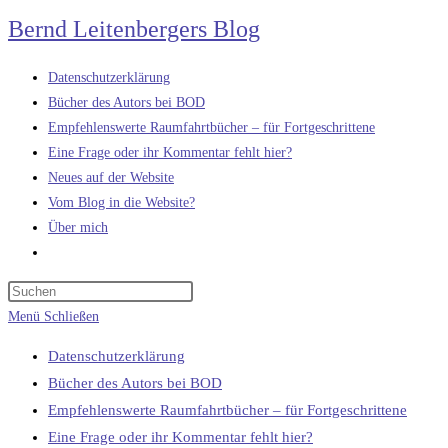
Zum
Bernd Leitenbergers Blog
Inhalt
springen
Datenschutzerklärung
Bücher des Autors bei BOD
Empfehlenswerte Raumfahrtbücher – für Fortgeschrittene
Eine Frage oder ihr Kommentar fehlt hier?
Neues auf der Website
Vom Blog in die Website?
Über mich
Website-
Suche
umschalten
Menü
Schließen
Datenschutzerklärung
Bücher des Autors bei BOD
Empfehlenswerte Raumfahrtbücher – für Fortgeschrittene
Eine Frage oder ihr Kommentar fehlt hier?