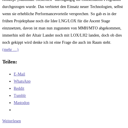
durchgezogen wurde. Das verbietet den Einsatz neuer Technologien, selbst
wenn sie erhebliche Performancevorteile versprechen. So gab es in der
frühen Projektphase noch die Idee LNG/LOX für die Ascent Stage
einzusetzen, davon ist man nun zugunsten von MMH/MTO abgekommen,
immerhin soll der Altair Lander noch mit LOX/LH2 landen, doch ob dies
noch gekippt wird denke ich ist eine Frage die auch im Raum steht.
(mehr …)
Teilen:
E-Mail
WhatsApp
Reddit
Tumblr
Mastodon
Sicherheit
Weiterlesen
und