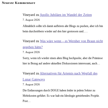
Neueste Kommentare
warum
Sie
Vineyard
zu
Apollo Jubiläen im Wandel der Zeiten
die
7. August 2026
NASA
Allmählich sollte ich damit aufhören alte Blogs zu pushen, aber ich bin
kaputtmacht
beim durchstöbern wieder auf den hier gestossen und..…
Vineyard
zu
Was wäre wenn – es Wernher von Braun nicht
gegeben hätte?
7. August 2026
Sorry, wenn ich wieder einen alten Blog hochpushe, aber die Prämisse
hier in Bezug auf andere aktuellen Diskussionen interessant, auch…
Vineyard
zu
Alternativen für Artemis nach Wegfall des
Lunar Gateways
7. August 2026
Die Entlassungen durch DOGE haben leider in jedem Sektor zu
Mehrkosten geführt. Es war halt ein Ideologie getriebendes Projekt.
Post…