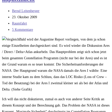
Beitrags-
Bernd Leitenberger
Autor:
Beitrag
23. Oktober 2009
veröffentlicht:
Beitrags-
Raumfahrt
Kategorie:
Beitrags-
5 Kommentare
Kommentare:
Bald wird der Augustine Report vorliegen, von dem ja schon
einige Einzelheiten durchgesickert sind. Es wird wieder die Diskussion Ares
/ Direct / Delta+Atlas ankurbeln. Das Hauptproblem zeigt sich schon jetzt
beim gesamten Constellation Programm (nicht nur bei der Ares) und es ist
der Grund warum es so teuer kommt: Die Sicherheitsanforderungen der
NASA. Der Hauptgrund warum die NASA damals die Ares I wählte. Eine
interne Studie kam zu dem Schluss, dass das LOC Risiko (Loss of Crew –
Tod der Besatzung) bei der Ares I zweimal kleiner sei als bei der Atlas und
Delta. (Siehe Grafik)
Ich will das nicht diskutieren, zumal es auch von anderer Seite Kritik an
diesem Konzept und der Berechnung gab. Das Problem der NASA ist dieses
Konzept „Maximale Sicherheit“ durchgängig im Constellation Programm