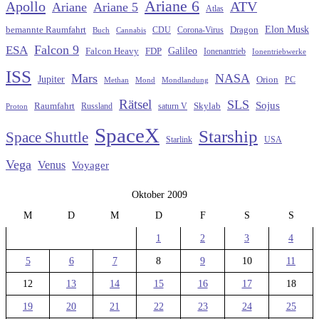
Ariane 6
Apollo
ATV
Ariane
Ariane 5
Atlas
Elon Musk
Dragon
bemannte Raumfahrt
CDU
Buch
Cannabis
Corona-Virus
Falcon 9
ESA
Galileo
FDP
Falcon Heavy
Ionenantrieb
Ionentriebwerke
ISS
Mars
NASA
Jupiter
Orion
Methan
Mond
PC
Mondlandung
Rätsel
SLS
Sojus
Raumfahrt
Russland
saturn V
Skylab
Proton
SpaceX
Starship
Space Shuttle
Starlink
USA
Vega
Venus
Voyager
Oktober 2009
M
D
M
D
F
S
S
1
2
3
4
5
6
7
8
9
10
11
12
13
14
15
16
17
18
19
20
21
22
23
24
25