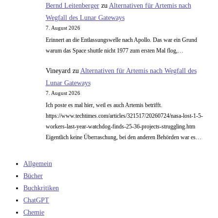
Bernd Leitenberger
zu
Alternativen für Artemis nach
Wegfall des Lunar Gateways
7. August 2026
Erinnert an die Entlassungswelle nach Apollo. Das war ein Grund
warum das Space shuttle nicht 1977 zum ersten Mal flog,…
Vineyard
zu
Alternativen für Artemis nach Wegfall des
Lunar Gateways
7. August 2026
Ich poste es mal hier, weil es auch Artemis betrifft.
https://www.techtimes.com/articles/321517/20260724/nasa-lost-1-5-
workers-last-year-watchdog-finds-25-36-projects-struggling.htm
Eigentlich keine Überraschung, bei den anderen Behörden war es…
Allgemein
Bücher
Buchkritiken
ChatGPT
Chemie