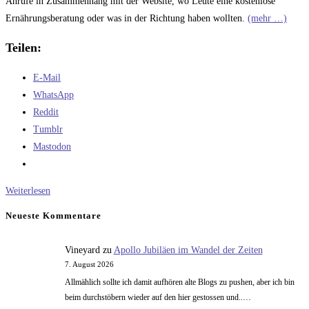
Anrufe in Zusammenhang mit der Website, wo Leute eine kostenlose
Ernährungsberatung oder was in der Richtung haben wollten.
(mehr …)
Teilen:
E-Mail
WhatsApp
Reddit
Tumblr
Mastodon
Wahrnehmung
Weiterlesen
so
Neueste Kommentare
und
so
Vineyard
zu
Apollo Jubiläen im Wandel der Zeiten
7. August 2026
Allmählich sollte ich damit aufhören alte Blogs zu pushen, aber ich bin
beim durchstöbern wieder auf den hier gestossen und..…