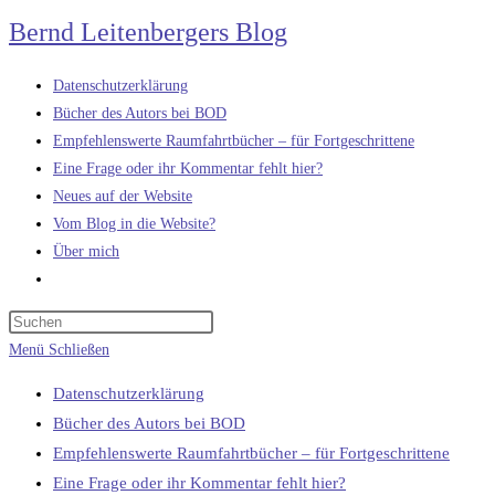
Zum
Bernd Leitenbergers Blog
Inhalt
springen
Datenschutzerklärung
Bücher des Autors bei BOD
Empfehlenswerte Raumfahrtbücher – für Fortgeschrittene
Eine Frage oder ihr Kommentar fehlt hier?
Neues auf der Website
Vom Blog in die Website?
Über mich
Website-
Suche
umschalten
Menü
Schließen
Datenschutzerklärung
Bücher des Autors bei BOD
Empfehlenswerte Raumfahrtbücher – für Fortgeschrittene
Eine Frage oder ihr Kommentar fehlt hier?