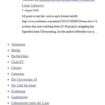
Lunar Gateways
7. August 2026
Ich poste es mal hier, weil es auch Artemis betrifft.
https://www.techtimes.com/articles/321517/20260724/nasa-lost-1-5-
workers-last-year-watchdog-finds-25-36-projects-struggling.htm
Eigentlich keine Überraschung, bei den anderen Behörden war es…
Allgemein
Bücher
Buchkritiken
ChatGPT
Chemie
Computer
Die Glorreichen 10
Die Zahl für heute
Ernährung
Gastbeiträge
Lebensmittel unter der Lupe