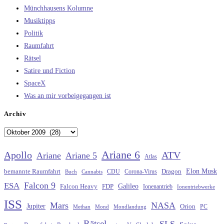
Münchhausens Kolumne
Musiktipps
Politik
Raumfahrt
Rätsel
Satire und Fiction
SpaceX
Was an mir vorbeigegangen ist
Archiv
Archiv
Ariane 6
Apollo
ATV
Ariane
Ariane 5
Atlas
Elon Musk
Dragon
bemannte Raumfahrt
CDU
Buch
Cannabis
Corona-Virus
Falcon 9
ESA
Galileo
FDP
Falcon Heavy
Ionenantrieb
Ionentriebwerke
ISS
Mars
NASA
Jupiter
Orion
Methan
Mond
PC
Mondlandung
Rätsel
SLS