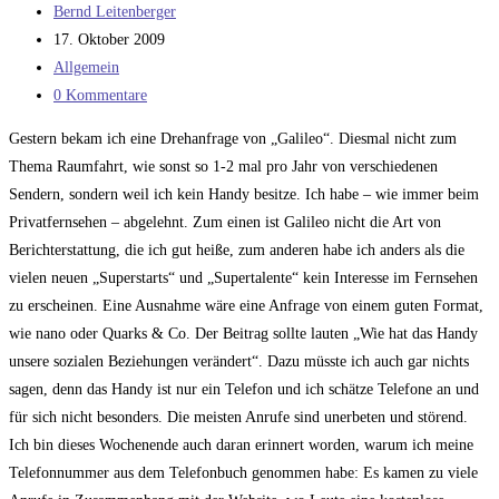
Beitrags-
Bernd Leitenberger
Autor:
Beitrag
17. Oktober 2009
veröffentlicht:
Beitrags-
Allgemein
Kategorie:
Beitrags-
0 Kommentare
Kommentare:
Gestern bekam ich eine Drehanfrage von „Galileo“. Diesmal nicht zum
Thema Raumfahrt, wie sonst so 1-2 mal pro Jahr von verschiedenen
Sendern, sondern weil ich kein Handy besitze. Ich habe – wie immer beim
Privatfernsehen – abgelehnt. Zum einen ist Galileo nicht die Art von
Berichterstattung, die ich gut heiße, zum anderen habe ich anders als die
vielen neuen „Superstarts“ und „Supertalente“ kein Interesse im Fernsehen
zu erscheinen. Eine Ausnahme wäre eine Anfrage von einem guten Format,
wie nano oder Quarks & Co. Der Beitrag sollte lauten „Wie hat das Handy
unsere sozialen Beziehungen verändert“. Dazu müsste ich auch gar nichts
sagen, denn das Handy ist nur ein Telefon und ich schätze Telefone an und
für sich nicht besonders. Die meisten Anrufe sind unerbeten und störend.
Ich bin dieses Wochenende auch daran erinnert worden, warum ich meine
Telefonnummer aus dem Telefonbuch genommen habe: Es kamen zu viele