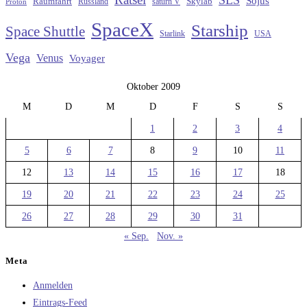
Sojus
Raumfahrt
Russland
saturn V
Skylab
Proton
SpaceX
Starship
Space Shuttle
Starlink
USA
Vega
Venus
Voyager
Oktober 2009
M
D
M
D
F
S
S
1
2
3
4
5
6
7
8
9
10
11
12
13
14
15
16
17
18
19
20
21
22
23
24
25
26
27
28
29
30
31
« Sep.
Nov. »
Meta
Anmelden
Eintrags-Feed