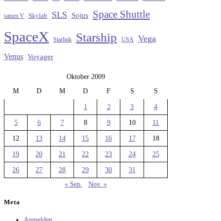
Space Shuttle
SLS
Sojus
saturn V
Skylab
SpaceX
Starship
Vega
Starlink
USA
Venus
Voyager
Oktober 2009
M
D
M
D
F
S
S
1
2
3
4
5
6
7
8
9
10
11
12
13
14
15
16
17
18
19
20
21
22
23
24
25
26
27
28
29
30
31
« Sep.
Nov. »
Meta
Anmelden