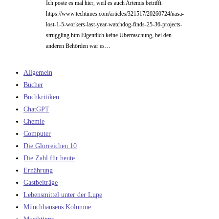
Ich poste es mal hier, weil es auch Artemis betrifft.
https://www.techtimes.com/articles/321517/20260724/nasa-
lost-1-5-workers-last-year-watchdog-finds-25-36-projects-
struggling.htm Eigentlich keine Überraschung, bei den
anderen Behörden war es…
Allgemein
Bücher
Buchkritiken
ChatGPT
Chemie
Computer
Die Glorreichen 10
Die Zahl für heute
Ernährung
Gastbeiträge
Lebensmittel unter der Lupe
Münchhausens Kolumne