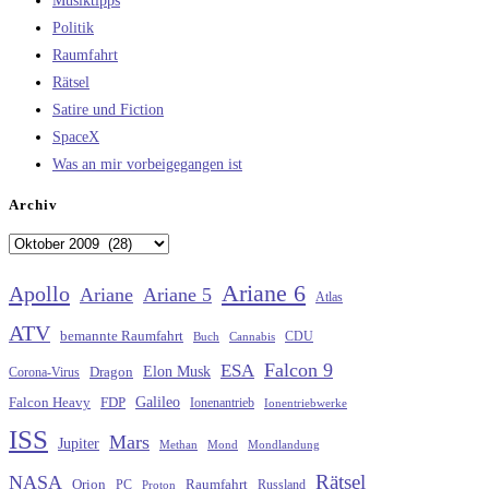
Musiktipps
Politik
Raumfahrt
Rätsel
Satire und Fiction
SpaceX
Was an mir vorbeigegangen ist
Archiv
Archiv
Ariane 6
Apollo
Ariane
Ariane 5
Atlas
ATV
bemannte Raumfahrt
CDU
Buch
Cannabis
Falcon 9
ESA
Elon Musk
Dragon
Corona-Virus
Galileo
FDP
Falcon Heavy
Ionenantrieb
Ionentriebwerke
ISS
Mars
Jupiter
Methan
Mond
Mondlandung
Rätsel
NASA
Raumfahrt
Orion
Russland
PC
Proton