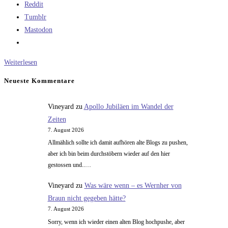
Reddit
Tumblr
Mastodon
Optikgesetze
Weiterlesen
am
Neueste Kommentare
Beispiel
des
Vineyard
zu
Apollo Jubiläen im Wandel der
neuen
Zeiten
Aufklärungssatelliten
7. August 2026
Deutschlands
Allmählich sollte ich damit aufhören alte Blogs zu pushen,
aber ich bin beim durchstöbern wieder auf den hier
gestossen und..…
Vineyard
zu
Was wäre wenn – es Wernher von
Braun nicht gegeben hätte?
7. August 2026
Sorry, wenn ich wieder einen alten Blog hochpushe, aber