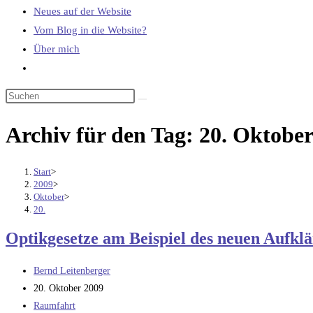
Neues auf der Website
Vom Blog in die Website?
Über mich
Website-
Suche
umschalten
Archiv für den Tag: 20. Oktobe
Start
>
2009
>
Oktober
>
20.
Optikgesetze am Beispiel des neuen Aufklä
Beitrags-
Bernd Leitenberger
Autor:
Beitrag
20. Oktober 2009
veröffentlicht:
Beitrags-
Raumfahrt