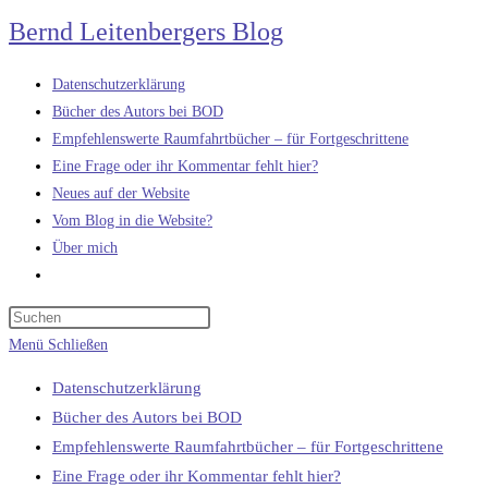
Zum
Bernd Leitenbergers Blog
Inhalt
springen
Datenschutzerklärung
Bücher des Autors bei BOD
Empfehlenswerte Raumfahrtbücher – für Fortgeschrittene
Eine Frage oder ihr Kommentar fehlt hier?
Neues auf der Website
Vom Blog in die Website?
Über mich
Website-
Suche
umschalten
Menü
Schließen
Datenschutzerklärung
Bücher des Autors bei BOD
Empfehlenswerte Raumfahrtbücher – für Fortgeschrittene
Eine Frage oder ihr Kommentar fehlt hier?