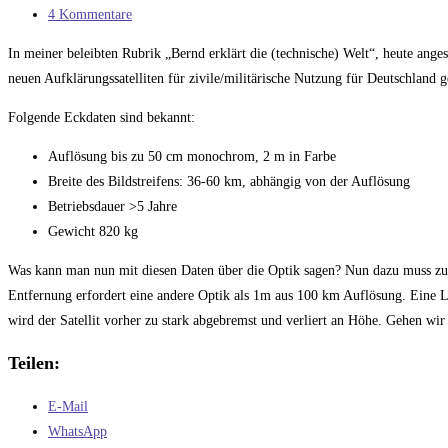
Kategorie:
Beitrags-
4 Kommentare
Kommentare:
In meiner beleibten Rubrik „Bernd erklärt die (technische) Welt“, heute ange
neuen Aufklärungssatelliten für zivile/militärische Nutzung für Deutschland g
Folgende Eckdaten sind bekannt:
Auflösung bis zu 50 cm monochrom, 2 m in Farbe
Breite des Bildstreifens: 36-60 km, abhängig von der Auflösung
Betriebsdauer >5 Jahre
Gewicht 820 kg
Was kann man nun mit diesen Daten über die Optik sagen? Nun dazu muss zue
Entfernung erfordert eine andere Optik als 1m aus 100 km Auflösung. Eine 
wird der Satellit vorher zu stark abgebremst und verliert an Höhe. Gehen wir 
Teilen:
E-Mail
WhatsApp